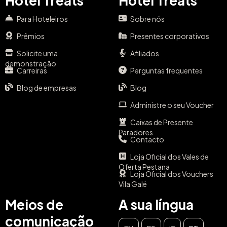
Hotel Treats
Hotel Treats
Para Hoteleiros
Sobre nós
Prêmios
Presentes corporativos
Solicite uma
Afiliados
demonstração
Carreiras
Perguntas frequentes
Blog de empresas
Blog
Administre o seu Voucher
Caixas de Presente
Paradores
Contacto
Loja Oficial dos Vales de
Oferta Pestana
Loja Oficial dos Vouchers
Vila Galé
Meios de
A sua língua
comunicação