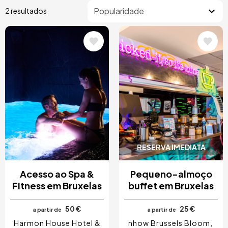
2 resultados
Imagem
Imagem
RESERVA IMEDIATA
Acesso ao Spa &
Pequeno-almoço
Fitness em Bruxelas
buffet em Bruxelas
50 €
25 €
a partir de
a partir de
Harmon House Hotel &
nhow Brussels Bloom