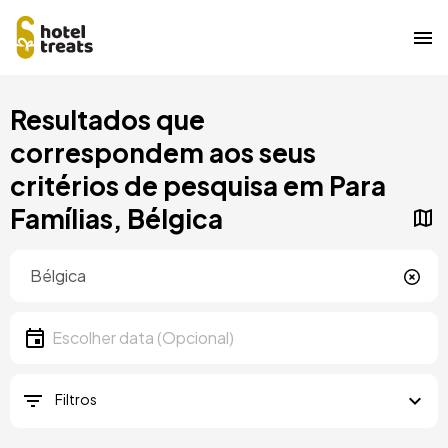
Saltar
Resultados que
para
o
correspondem aos seus
conteúdo
critérios de pesquisa em Para
principal
Famílias, Bélgica
Localização
Localização
Data
Escolher data
Filtros