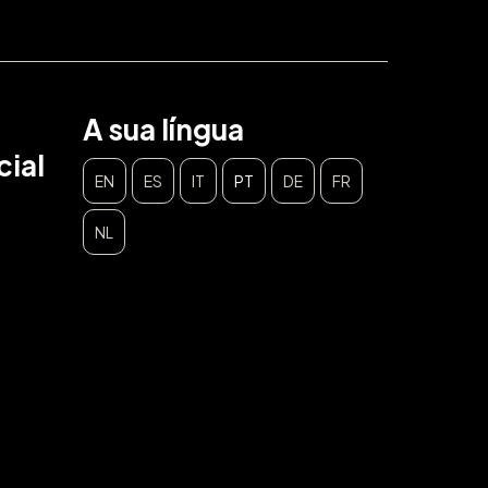
A sua língua
ial
EN
ES
IT
PT
DE
FR
NL