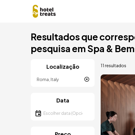
Saltar
Resultados que corresp
para
o
pesquisa em Spa & Bem-
conteúdo
principal
11 resultados
Localização
Localização
Imagem
Data
Escolher data
Preço