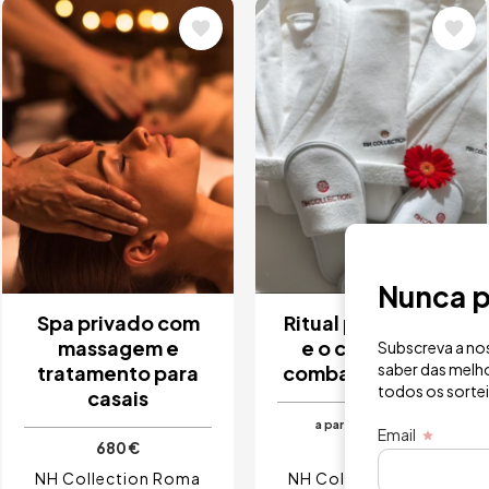
Imagem
Imagem
Nunca p
Spa privado com
Ritual para o rosto
massagem e
e o corpo para
Subscreva a nos
saber das melho
tratamento para
combater o jet lag
todos os sorte
casais
250 €
a partir de
Email
680 €
NH Collection Roma
NH Collection Roma