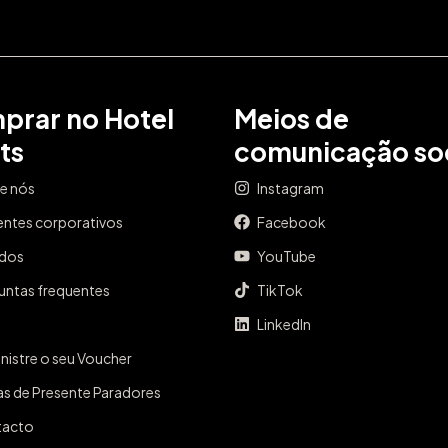
prar no Hotel
Meios de
ts
comunicação soc
e nós
Instagram
entes corporativos
Facebook
ados
YouTube
untas frequentes
TikTok
LinkedIn
nistre o seu Voucher
as de Presente Paradores
tacto