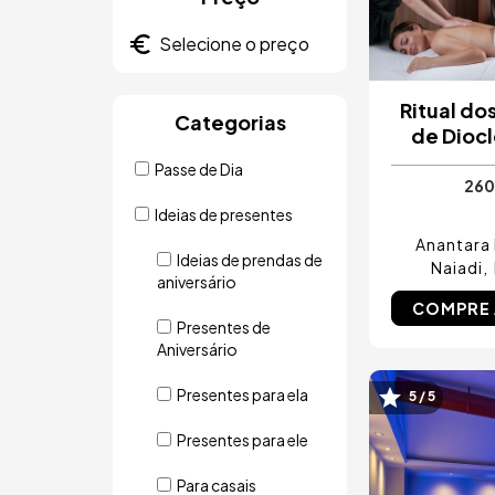
Ritual do
Categorias
de Dioc
Passe de Dia
260
Ideias de presentes
Anantara
Ideias de prendas de
Naiadi
aniversário
COMPRE
Presentes de
Aniversário
Presentes para ela
5 / 5
Imagem
Presentes para ele
Para casais