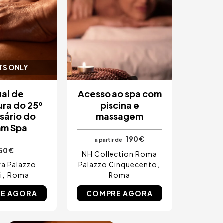
TS ONLY
ual de
Acesso ao spa com
ura do 25º
piscina e
sário do
massagem
m Spa
190 €
a partir de
50 €
NH Collection Roma
a Palazzo
Palazzo Cinquecento
i
Roma
Roma
E AGORA
COMPRE AGORA