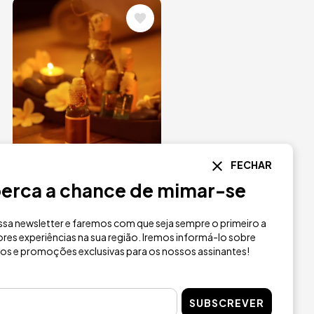
Imagem
FECHAR
erca a chance de mimar-se
Ritual termal
tradicional em
sa newsletter e faremos com que seja sempre o primeiro a
res experiências na sua região. Iremos informá-lo sobre
Roma
ios e promoções exclusivas para os nossos assinantes!
275 €
a partir de
SUBSCREVER
NH Collection Roma