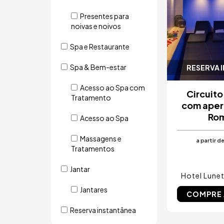
Presentes para
noivas e noivos
Spa e Restaurante
Spa & Bem-estar
RESERVA 
Acesso ao Spa com
Circuito
Tratamento
com aper
Ro
Acesso ao Spa
Massagens e
a partir d
Tratamentos
Jantar
Hotel Lune
Jantares
COMPRE
Reserva instantânea