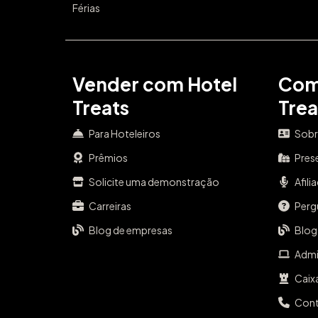
Férias
Vender com Hotel
Com
Treats
Trea
Para Hoteleiros
Sobr
Prêmios
Pres
Solicite uma demonstração
Afili
Carreiras
Perg
Blog de empresas
Blog
Admi
Caix
Con