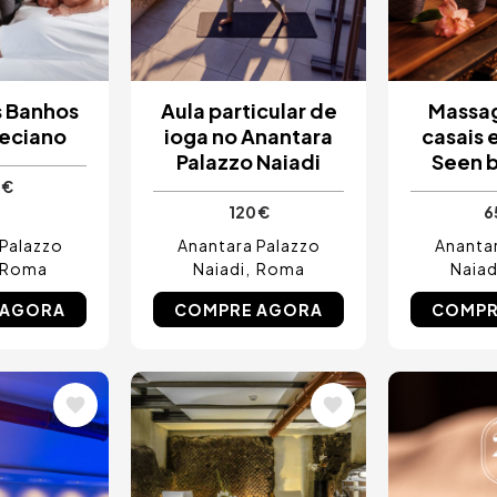
s Banhos
Aula particular de
Massa
leciano
ioga no Anantara
casais e
Palazzo Naiadi
Seen b
 €
120 €
6
 Palazzo
Anantara Palazzo
Anantar
Roma
Naiadi
Roma
Naiad
 AGORA
COMPRE AGORA
COMPR
Imagem
Image