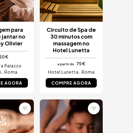
gem para
Circuito de Spa de
 jantar no
30 minutos com
y Olivier
massagem no
Hotel Lunetta
50 €
75 €
a partir de
a Palazzo
i
Roma
Hotel Lunetta
Roma
E AGORA
COMPRE AGORA
m
Imagem