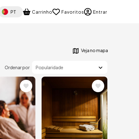
elect your language
PT
Carrinho
Favoritos
Entrar
Veja no mapa
Ordenar por
m
Imagem