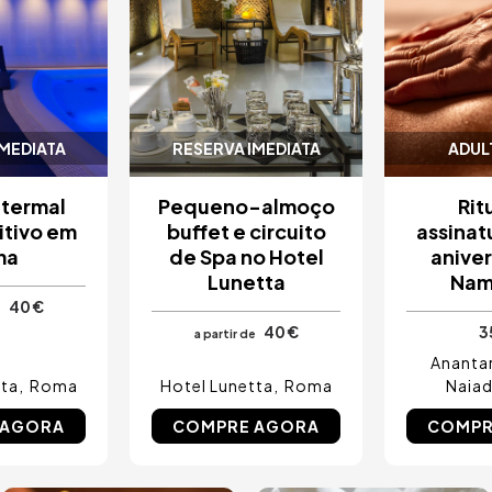
IMEDIATA
RESERVA IMEDIATA
ADUL
 termal
Pequeno-almoço
Rit
itivo em
buffet e circuito
assinat
ma
de Spa no Hotel
aniver
Lunetta
Nam
40 €
e
40 €
3
a partir de
Anantar
tta
Roma
Hotel Lunetta
Roma
Naiad
 AGORA
COMPRE AGORA
COMPR