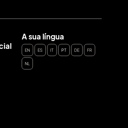
A sua língua
ial
EN
ES
IT
PT
DE
FR
NL