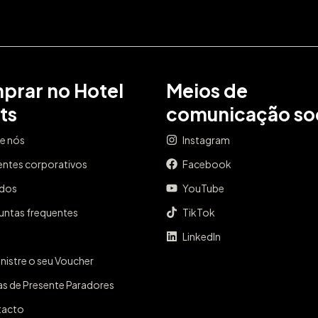
prar no Hotel
Meios de
ts
comunicação soc
e nós
Instagram
entes corporativos
Facebook
ados
YouTube
untas frequentes
TikTok
LinkedIn
nistre o seu Voucher
as de Presente Paradores
tacto