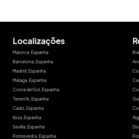
Localizações
R
Maiorca, Espanha
Ilh
Barcelona, Espanha
An
Madrid, Espanha
Ca
Málaga, Espanha
Can
Costa del Sol, Espanha
Co
Tenerife, Espanha
Gal
Cádiz, Espanha
Co
Ibiza, Espanha
Alg
Sevilla, Espanha
Dis
Pontevedra, Espanha
Po