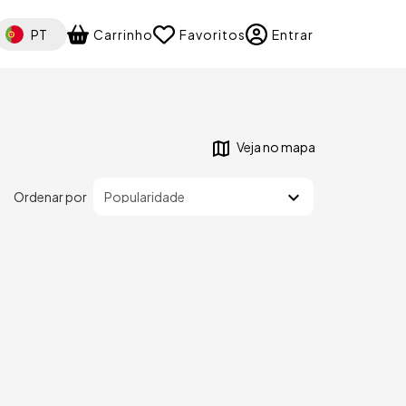
elect your language
PT
Carrinho
Favoritos
Entrar
Veja no mapa
Ordenar por