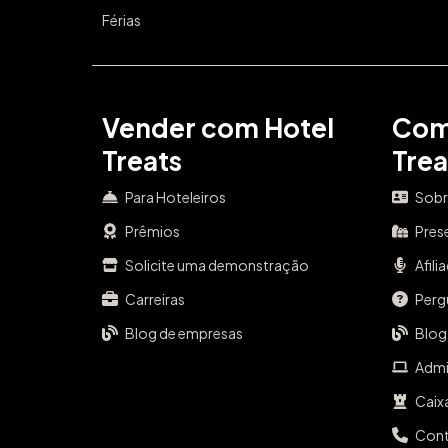
Férias
Vender com Hotel
Com
Treats
Trea
Para Hoteleiros
Sobr
Prêmios
Pres
Solicite uma demonstração
Afili
Carreiras
Perg
Blog de empresas
Blog
Admi
Caix
Con