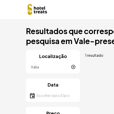
Saltar
Resultados que corresp
para
o
pesquisa em Vale-presen
conteúdo
principal
1 resultado
Localização
Localização
Data
Escolher data
Preço