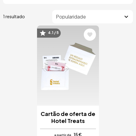
1 resultado
4.1 / 5
Imagem
Cartão de oferta de
Hotel Treats
15 €
a partir de