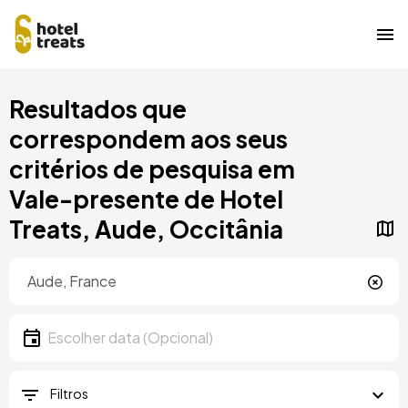
Saltar
Resultados que
para
o
correspondem aos seus
conteúdo
critérios de pesquisa em
principal
Vale-presente de Hotel
Treats, Aude, Occitânia
Localização
Localização
Data
Escolher data
Filtros