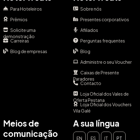
Para Hoteleiros
Sobre nós
Prêmios
Presentes corporativos
Solicite uma
Afiliados
demonstração
Carreiras
Perguntas frequentes
Blog de empresas
Blog
Administre o seu Voucher
Caixas de Presente
Paradores
Contacto
Loja Oficial dos Vales de
Oferta Pestana
Loja Oficial dos Vouchers
Vila Galé
Meios de
A sua língua
comunicação
EN
ES
IT
PT