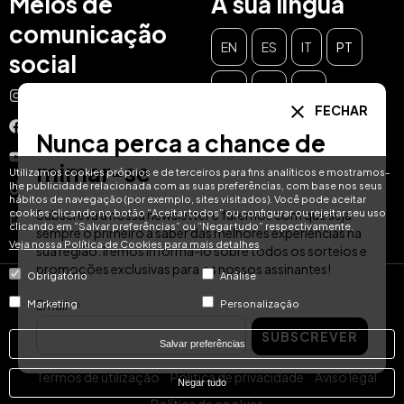
Meios de
A sua língua
comunicação
EN
ES
IT
PT
social
DE
FR
NL
Instagram
FECHAR
Facebook
Nunca perca a chance de
YouTube
mimar-se
Utilizamos cookies próprios e de terceiros para fins analíticos e mostramos-
lhe publicidade relacionada com as suas preferências, com base nos seus
TikTok
hábitos de navegação (por exemplo, sites visitados). Você pode aceitar
cookies clicando no botão “Aceitar todos” ou configurar ou rejeitar seu uso
Subscreva a nossa newsletter e faremos com que seja
LinkedIn
clicando em “Salvar preferências” ou “Negar tudo” respectivamente.
sempre o primeiro a saber das melhores experiências na
Veja nossa Política de Cookies para mais detalhes
sua região. Iremos informá-lo sobre todos os sorteios e
promoções exclusivas para os nossos assinantes!
Obrigatório
Análise
© Hotel Treats 2026
Email
Marketing
Personalização
SUBSCREVER
Tel: +34 871 51 00 40 (9:00 - 19:00 CEST)
Salvar preferências
Termos de utilização
Política de privacidade
Aviso legal
Negar tudo
Política de cookies