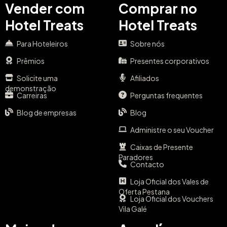
Vender com
Comprar no
Hotel Treats
Hotel Treats
Para Hoteleiros
Sobre nós
Prêmios
Presentes corporativos
Solicite uma
Afiliados
demonstração
Carreiras
Perguntas frequentes
Blog de empresas
Blog
Administre o seu Voucher
Caixas de Presente
Paradores
Contacto
Loja Oficial dos Vales de
Oferta Pestana
Loja Oficial dos Vouchers
Vila Galé