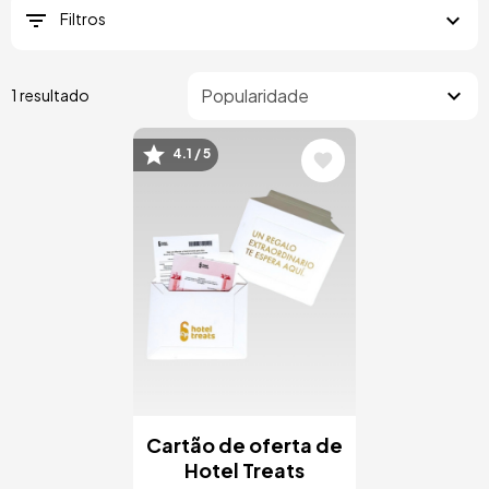
Filtros
1 resultado
4.1 / 5
Imagem
Cartão de oferta de
Hotel Treats