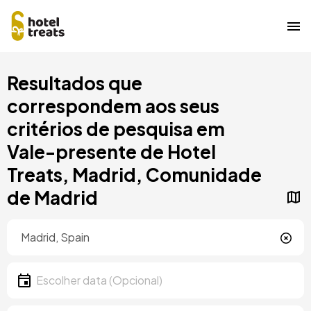
Saltar
Resultados que
para
o
correspondem aos seus
conteúdo
critérios de pesquisa em
principal
Vale-presente de Hotel
Treats, Madrid, Comunidade
de Madrid
Localização
Localização
Data
Escolher data