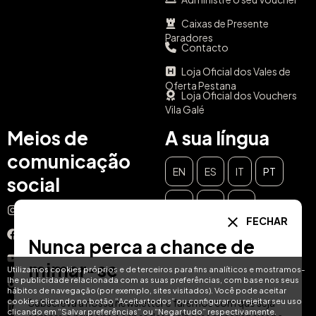
Caixas de Presente
Paradores
Contacto
Loja Oficial dos Vales de
Oferta Pestana
Loja Oficial dos Vouchers
Vila Galé
Meios de
A sua língua
comunicação
EN
ES
IT
PT
social
DE
FR
NL
Instagram
FECHAR
Facebook
Nunca perca a chance de
YouTube
mimar-se
Utilizamos cookies próprios e de terceiros para fins analíticos e mostramos-
lhe publicidade relacionada com as suas preferências, com base nos seus
TikTok
hábitos de navegação (por exemplo, sites visitados). Você pode aceitar
cookies clicando no botão “Aceitar todos” ou configurar ou rejeitar seu uso
Subscreva a nossa newsletter e faremos com que seja
LinkedIn
clicando em “Salvar preferências” ou “Negar tudo” respectivamente.