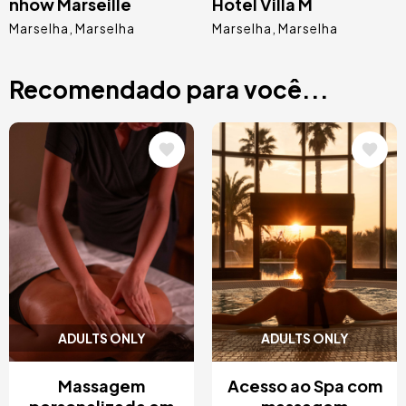
nhow Marseille
Hôtel Villa M
Marselha
Marselha
Marselha
Marselha
Recomendado para você...
Imagem
Imagem
ADULTS ONLY
ADULTS ONLY
Massagem
Acesso ao Spa com