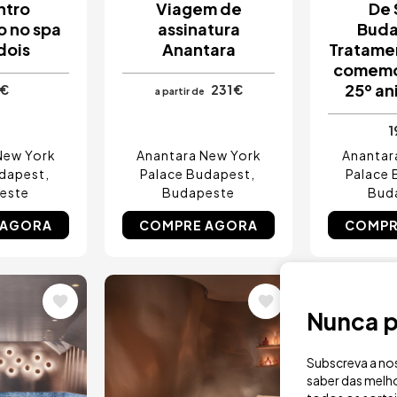
ntro
Viagem de
De 
o no spa
assinatura
Buda
dois
Anantara
Tratame
comemo
25º an
 €
231 €
a partir de
1
New York
Anantara New York
Anantar
udapest
Palace Budapest
Palace 
este
Budapeste
Bud
 AGORA
COMPRE AGORA
COMPR
Imagem
Image
Nunca p
Subscreva a nos
saber das melho