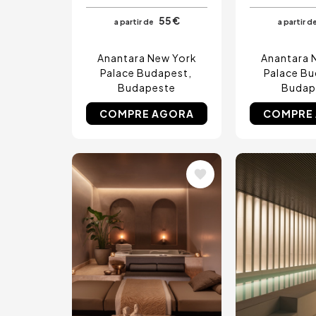
55 €
a partir de
a partir d
Anantara New York
Anantara 
Palace Budapest
Palace B
Budapeste
Budap
COMPRE AGORA
COMPRE
Imagem
Imagem