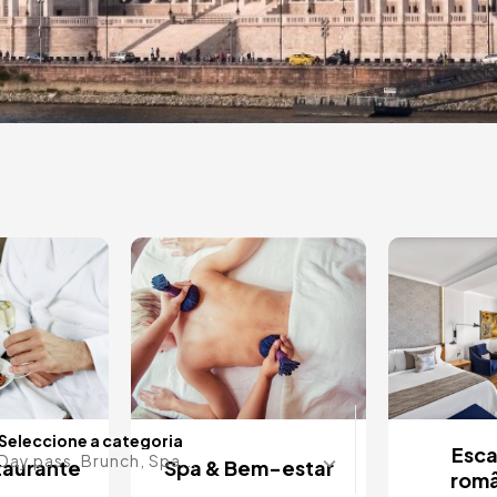
e
otéis
ral
!
Alguma d
Seleccione a categoria
Esc
Day pass, Brunch, Spa...
taurante
Spa & Bem-estar
româ