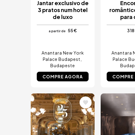
Jantar exclusivo de
Enco
3 pratos num hotel
romântic
de luxo
para 
55 €
318
a partir de
Anantara New York
Anantara 
Palace Budapest
Palace B
Budapeste
Budap
COMPRE AGORA
COMPRE
Imagem
Imagem