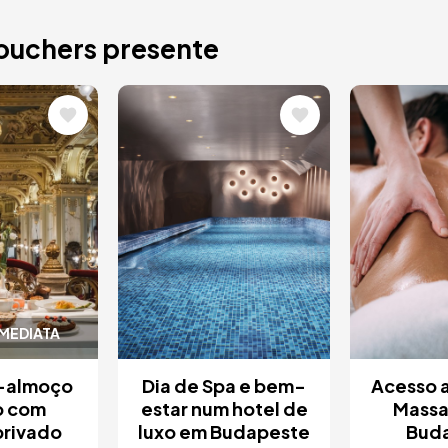
vouchers presente
Imagem
Image
IMEDIATA
-almoço
Dia de Spa e bem-
Acesso 
o com
estar num hotel de
Mass
privado
luxo em Budapeste
Bud