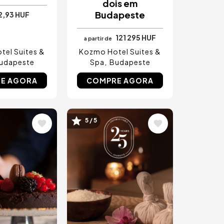
dois em
Budapeste
2,93 HUF
121 295 HUF
a partir de
el Suites &
Kozmo Hotel Suites &
udapeste
Spa
Budapeste
E AGORA
COMPRE AGORA
m
Imagem
5 / 5