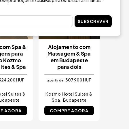
ios e promoções exclusivas para os nossos assinantes!
SUBSCREVER
 com Spa &
Alojamento com
ens para
Massagem & Spa
no Kozmo
em Budapeste
ites & Spa
para dois
324 200 HUF
307 900 HUF
a partir de
el Suites &
Kozmo Hotel Suites &
udapeste
Spa
Budapeste
E AGORA
COMPRE AGORA