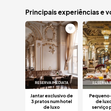
Principais experiências e 
Imagem
Imagem
RESERVA IMEDIATA
RESERVA 
Jantar exclusivo de
Pequeno
3 pratos num hotel
de lux
de luxo
serviço 