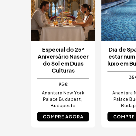
Especial do 25º
Dia de Sp
Aniversário Nascer
estar num
do Sol em Duas
luxo em B
Culturas
35 
95 €
Anantara New York
Anantara 
Palace Budapest
Palace B
Budapeste
Budap
COMPRE AGORA
COMPRE