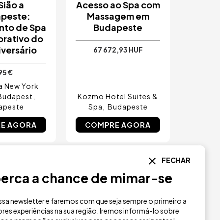
Sião a
Acesso ao Spa com
peste:
Massagem em
nto de Spa
Budapeste
rativo do
iversário
67 672,93 HUF
95 €
a New York
Budapest
Kozmo Hotel Suites &
apeste
Spa
Budapeste
E AGORA
COMPRE AGORA
FECHAR
m
Imagem
erca a chance de mimar-se
sa newsletter e faremos com que seja sempre o primeiro a
res experiências na sua região. Iremos informá-lo sobre