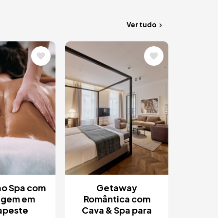
Ver tudo
m
Imagem
ao Spa com
Getaway
agem em
Romântica com
apeste
Cava & Spa para