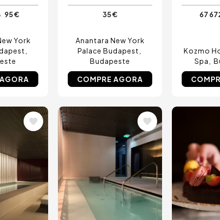
95 €
35 €
67 67
e
New York
Anantara New York
udapest
Palace Budapest
Kozmo Hot
este
Budapeste
Spa
B
 AGORA
COMPRE AGORA
COMPR
Imagem
Image