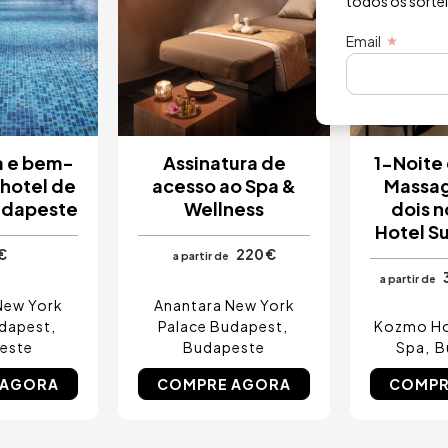
todos os sorte
Email
a e bem-
Assinatura de
1-Noite
 hotel de
acesso ao Spa &
Massag
udapeste
Wellness
dois 
Hotel Su
€
220 €
a partir de
a partir de
New York
Anantara New York
udapest
Palace Budapest
Kozmo Hot
este
Budapeste
Spa
B
 AGORA
COMPRE AGORA
COMPR