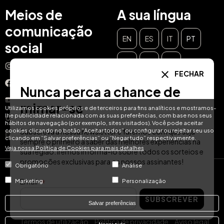
Meios de
A sua língua
comunicação
EN
ES
IT
PT
social
DE
FR
NL
Instagram
FECHAR
Facebook
Nunca perca a chance de
YouTube
mimar-se
Utilizamos cookies próprios e de terceiros para fins analíticos e mostramos-
lhe publicidade relacionada com as suas preferências, com base nos seus
TikTok
hábitos de navegação (por exemplo, sites visitados). Você pode aceitar
cookies clicando no botão “Aceitar todos” ou configurar ou rejeitar seu uso
Subscreva a nossa newsletter e faremos com que seja
LinkedIn
clicando em “Salvar preferências” ou “Negar tudo” respectivamente.
sempre o primeiro a saber das melhores experiências na
Veja nossa Política de Cookies para mais detalhes
sua região. Iremos informá-lo sobre todos os sorteios e
promoções exclusivas para os nossos assinantes!
Obrigatório
Análise
© Hotel Treats 2026
Email
Marketing
Personalização
SUBSCREVER
Tel: +34 871 51 00 40 (9:00 - 19:00 CEST)
Salvar preferências
Termos de utilização
Política de privacidade
Aviso legal