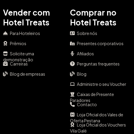
Vender com
Comprar no
Hotel Treats
Hotel Treats
Para Hoteleiros
Sobre nós
Prêmios
Presentes corporativos
Solicite uma
Afiliados
demonstração
Carreiras
Perguntas frequentes
Blog de empresas
Blog
Administre o seu Voucher
Caixas de Presente
Paradores
Contacto
Loja Oficial dos Vales de
Oferta Pestana
Loja Oficial dos Vouchers
Vila Galé