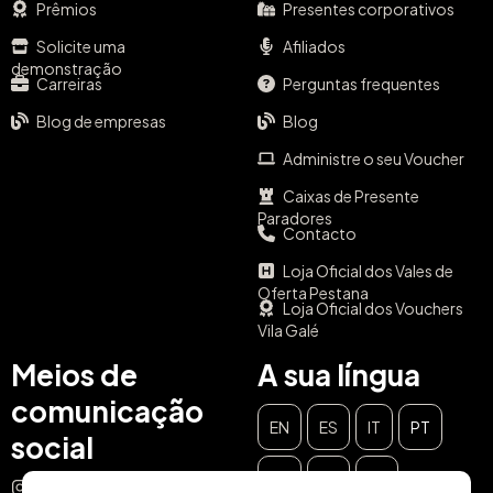
Prêmios
Presentes corporativos
Solicite uma
Afiliados
demonstração
Carreiras
Perguntas frequentes
Blog de empresas
Blog
Administre o seu Voucher
Caixas de Presente
Paradores
Contacto
Loja Oficial dos Vales de
Oferta Pestana
Loja Oficial dos Vouchers
Vila Galé
Meios de
A sua língua
comunicação
EN
ES
IT
PT
social
DE
FR
NL
Instagram