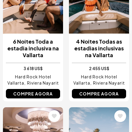
Costa Blanca, Espanha
Bilbao, Espanha
Cancun, Mexico
Amesterdão, Países Baixos
Nice, França
6 Noites Toda a
4 Noites Todas as
estadia inclusiva na
estadias inclusivas
Vallarta
na Vallarta
3 618 US$
2 455 US$
Hard Rock Hotel
Hard Rock Hotel
Vallarta
Riviera Nayarit
Vallarta
Riviera Nayarit
COMPRE AGORA
COMPRE AGORA
Imagem
Imagem