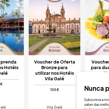
prenda
Voucher de Oferta
Vouche
os Hotéis
Bronze para
para du
Galé
utilizar nos Hotéis
nos Ho
Vila Galé
G
 €
Nunca p
105 €
Subscreva a nos
saber das melho
Galé
Vila Galé
Vil