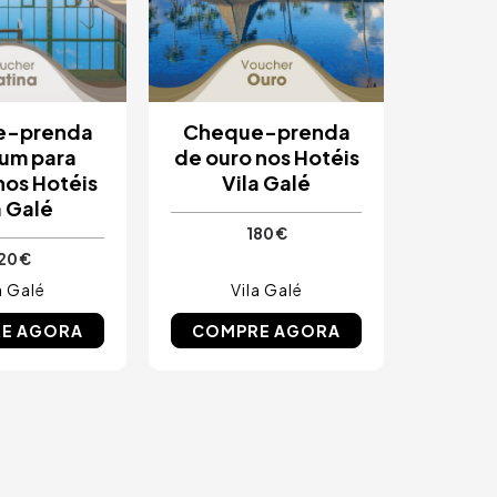
e-prenda
Cheque-prenda
num para
de ouro nos Hotéis
 nos Hotéis
Vila Galé
a Galé
180 €
20 €
a Galé
Vila Galé
E AGORA
COMPRE AGORA