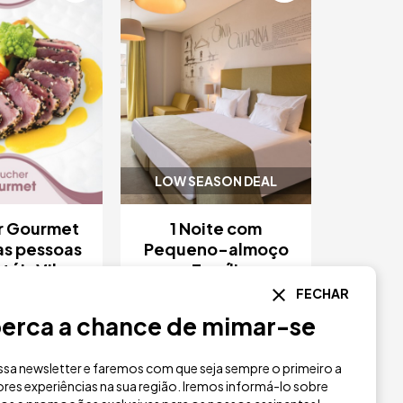
LOW SEASON DEAL
r Gourmet
1 Noite com
as pessoas
Pequeno-almoço
téis Vila
para Famílias no
alé
Vila Galé
FECHAR
Collection Elvas
erca a chance de mimar-se
60 €
122 €
sa newsletter e faremos com que seja sempre o primeiro a
Vila Galé Collection
res experiências na sua região. Iremos informá-lo sobre
a Galé
Elvas
Elvas