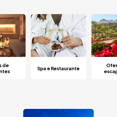
s de
Ofer
Spa e Restaurante
ntes
esca
Imagem