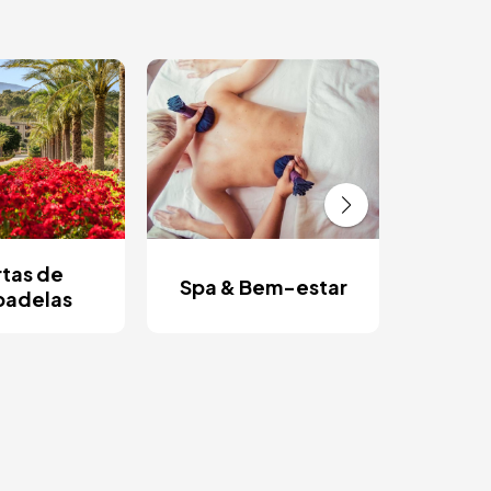
Es
ro
tas de
Spa & Bem-estar
padelas