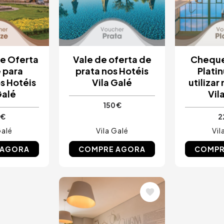
e Oferta
Vale de oferta de
Chequ
 para
prata nos Hotéis
Plati
os Hotéis
Vila Galé
utilizar
Galé
Vil
150 €
 €
2
Galé
Vila Galé
Vil
 AGORA
COMPRE AGORA
COMPR
Imagem