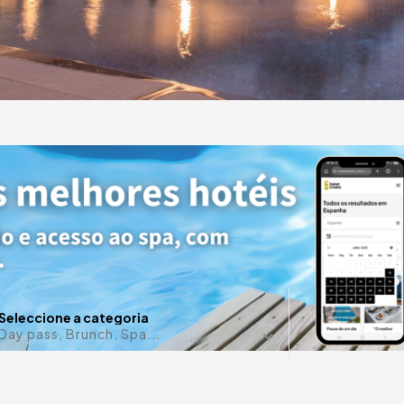
e
otéis
Alguma d
Seleccione a categoria
Day pass, Brunch, Spa...