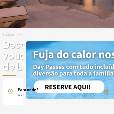
Início
Portugal
Elvas
Descobre experiências 
vouchers presente em H
de Luxo em Elvas
Para onde?