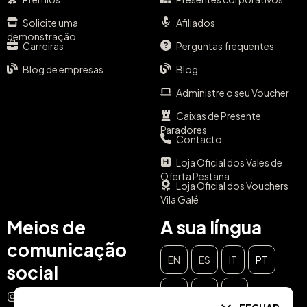
Solicite uma
Afiliados
demonstração
Carreiras
Perguntas frequentes
Blog de empresas
Blog
Administre o seu Voucher
Caixas de Presente
Paradores
Contacto
Loja Oficial dos Vales de
Oferta Pestana
Loja Oficial dos Vouchers
Vila Galé
Meios de
A sua língua
comunicação
EN
ES
IT
PT
social
DE
FR
NL
Instagram