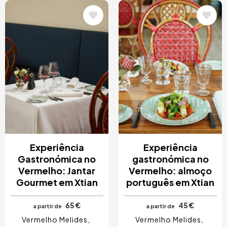
Imagem
Imagem
Experiência
Experiência
Gastronómica no
gastronómica no
Vermelho: Jantar
Vermelho: almoço
Gourmet em Xtian
português em Xtian
65 €
45 €
a partir de
a partir de
Vermelho Melides
Vermelho Melides