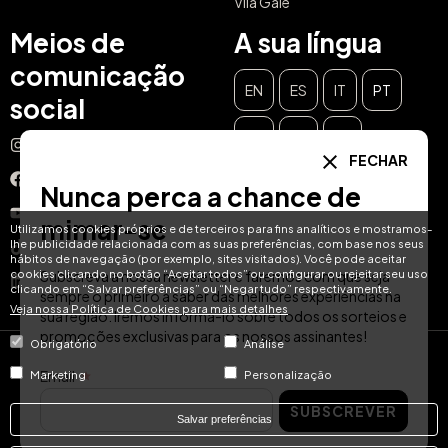
Vila Galé
Meios de
A sua língua
comunicação
EN
ES
IT
PT
social
DE
FR
NL
Instagram
FECHAR
Facebook
Nunca perca a chance de
YouTube
mimar-se
Utilizamos cookies próprios e de terceiros para fins analíticos e mostramos-
lhe publicidade relacionada com as suas preferências, com base nos seus
TikTok
hábitos de navegação (por exemplo, sites visitados). Você pode aceitar
cookies clicando no botão “Aceitar todos” ou configurar ou rejeitar seu uso
Subscreva a nossa newsletter e faremos com que seja
LinkedIn
clicando em “Salvar preferências” ou “Negar tudo” respectivamente.
sempre o primeiro a saber das melhores experiências na
Veja nossa Política de Cookies para mais detalhes
sua região. Iremos informá-lo sobre todos os sorteios e
promoções exclusivas para os nossos assinantes!
Obrigatório
Análise
© Hotel Treats 2026
Email
Marketing
Personalização
SUBSCREVER
Tel: +34 871 51 00 40 (9:00 - 19:00 CEST)
Salvar preferências