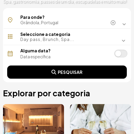
Spa, gastronomia, passes de um dia, escapadelas e muito mais!
Melides
Para onde?
Troia
Seleccione a categoria
Day pass, Brunch, Spa...
Alguma data?
PESQUISAR
Explorar por categoria