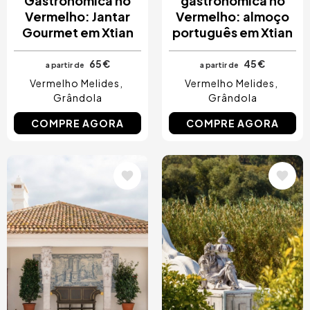
Gastronómica no
gastronómica no
Vermelho: Jantar
Vermelho: almoço
Gourmet em Xtian
português em Xtian
65 €
45 €
a partir de
a partir de
Vermelho Melides
Vermelho Melides
Grândola
Grândola
COMPRE AGORA
COMPRE AGORA
Imagem
Imagem