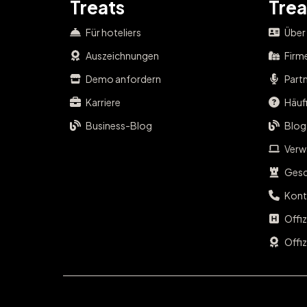
Treats
Trea
Für hoteliers
Über
Auszeichnungen
Firm
Demo anfordern
Part
Karriere
Häufi
Business-Blog
Blog
Verwa
Gesc
Kont
Offi
Offiz