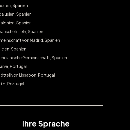
earen, Spanien
ich an, um exklusiven Zugang zu Gewinnspielen und Angeboten
alusien, Spanien
 zu erhalten.
alonien, Spanien
arische Inseln, Spanien
ABONNIEREN
meinschaft von Madrid, Spanien
icien, Spanien
lencianische Gemeinschaft, Spanien
arve, Portugal
dtteil von Lissabon, Portugal
rto, Portugal
Ihre Sprache