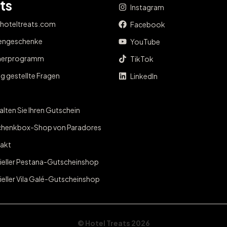
ts
Instagram
 hoteltreats.com
Facebook
engeschenke
YouTube
nerprogramm
TikTok
g gestellte Fragen
LinkedIn
lten Sie Ihren Gutschein
henkbox-Shop von Paradores
akt
zieller Pestana-Gutscheinshop
ieller Vila Galé-Gutscheinshop
© Hotel Treats 2026