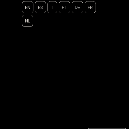
EN
ES
IT
PT
DE
FR
NL