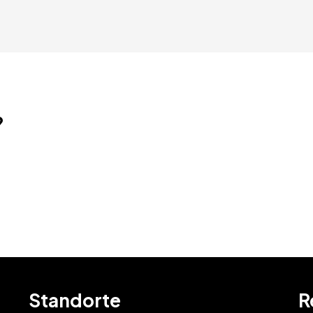
?
Gönnen
Standorte
R
Sie ec