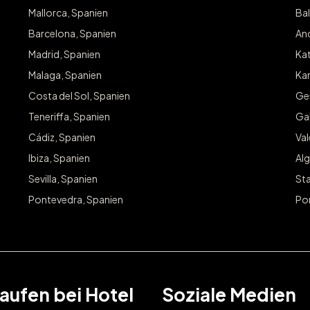
Mallorca, Spanien
Bal
Melden Sie s
Barcelona, Spanien
And
in Ihrer Stadt
Madrid, Spanien
Kat
E-Mail
Malaga, Spanien
Kan
Costa del Sol, Spanien
Ge
Teneriffa, Spanien
Gal
Cádiz, Spanien
Va
Ibiza, Spanien
Alg
Sevilla, Spanien
Sta
Pontevedra, Spanien
Po
aufen bei Hotel
Soziale Medien