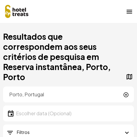
Saltar
Resultados que
para
o
correspondem aos seus
conteúdo
critérios de pesquisa em
principal
Reserva instantânea, Porto,
Porto
Localização
Localização
Data
Escolher data
Filtros