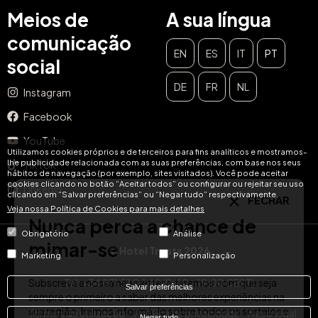
Meios de
A sua língua
comunicação
EN
ES
IT
PT
social
DE
FR
NL
Instagram
FECHAR
Facebook
Nunca perca a chance de
YouTube
mimar-se
Utilizamos cookies próprios e de terceiros para fins analíticos e mostramos-
lhe publicidade relacionada com as suas preferências, com base nos seus
TikTok
hábitos de navegação (por exemplo, sites visitados). Você pode aceitar
cookies clicando no botão “Aceitar todos” ou configurar ou rejeitar seu uso
Subscreva a nossa newsletter e faremos com que seja
LinkedIn
clicando em “Salvar preferências” ou “Negar tudo” respectivamente.
sempre o primeiro a saber das melhores experiências na
Veja nossa Política de Cookies para mais detalhes
sua região. Iremos informá-lo sobre todos os sorteios e
promoções exclusivas para os nossos assinantes!
Obrigatório
Análise
© Hotel Treats 2026
Email
Marketing
Personalização
SUBSCREVER
Tel: +34 871 51 00 40 (9:00 - 19:00 CEST)
Salvar preferências
Termos de utilização
Política de privacidade
Aviso legal
Negar tudo