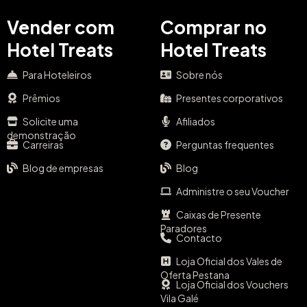
Vender com
Comprar no
Hotel Treats
Hotel Treats
Para Hoteleiros
Sobre nós
Prêmios
Presentes corporativos
Solicite uma
Afiliados
demonstração
Carreiras
Perguntas frequentes
Blog de empresas
Blog
Administre o seu Voucher
Caixas de Presente
Paradores
Contacto
Loja Oficial dos Vales de
Oferta Pestana
Loja Oficial dos Vouchers
Vila Galé