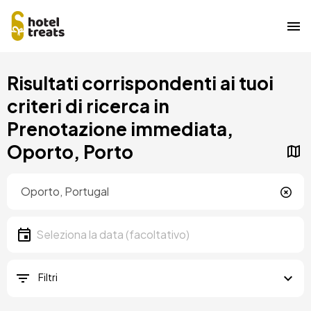
Salta
Risultati corrispondenti ai tuoi
al
contenuto
criteri di ricerca in
principale
Prenotazione immediata,
Oporto, Porto
Posizione
Località
Data
Seleziona la data
Filtri