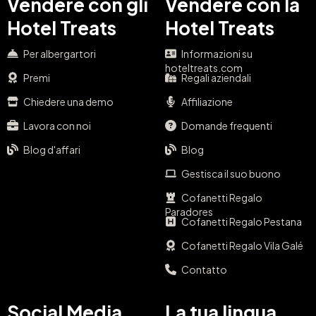
Vendere con gli
Vendere con la
Hotel Treats
Hotel Treats
Per albergartori
Informazioni su
hoteltreats.com
Premi
Regali aziendali
Chiedere una demo
Affiliazione
Lavora con noi
Domande frequenti
Blog d'affari
Blog
Gestisca il suo buono
Cofanetti Regalo
Paradores
Cofanetti Regalo Pestana
Cofanetti Regalo Vila Galé
Contatto
Social Media
La tua lingua