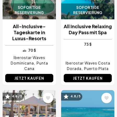
SOFORTIGE
SOFORTIGE
RESERVIERUNG
RESERVIERUNG
All-Inclusive-
All Inclusive Relaxing
Tageskarte in
Day Pass mit Spa
Luxus-Resorts
73 $
70 $
ab
Iberostar Waves
Dominicana
Punta
Iberostar Waves Costa
Cana
Dorada
Puerto Plata
JETZT KAUFEN
JETZT KAUFEN
Bild
Bild
4.6 / 5
4.8 / 5