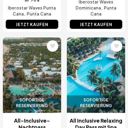
ab
Iberostar Waves
Iberostar Waves Punta
Dominicana
Punta
Cana
Punta Cana
Cana
JETZT KAUFEN
JETZT KAUFEN
Bild
Bild
SOFORTIGE
SOFORTIGE
RESERVIERUNG
RESERVIERUNG
All-Inclusive-
All Inclusive Relaxing
Nachtpass
Day Pass mit Spa