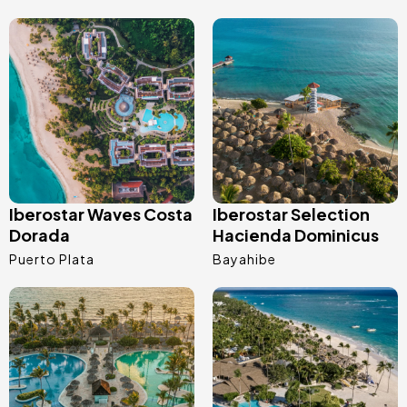
Bild
Bild
Iberostar Waves Costa
Iberostar Selection
Dorada
Hacienda Dominicus
Puerto Plata
Bayahibe
Bild
Bild