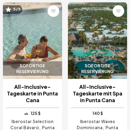
Bild
Bild
5 / 5
SOFORTIGE
SOFORTIGE
RESERVIERUNG
RESERVIERUNG
All-Inclusive-
All-Inclusive-
Tageskarte in Punta
Tageskarte mit Spa
Cana
in Punta Cana
125 $
140 $
ab
Iberostar Selection
Iberostar Waves
Coral Bávaro
Punta
Dominicana
Punta