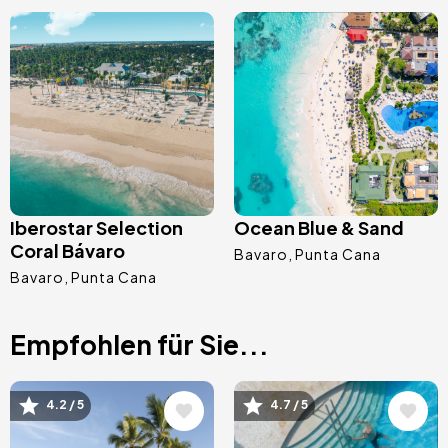
Bild
Bild
Iberostar Selection
Ocean Blue & Sand
Coral Bávaro
Bavaro
Punta Cana
Bavaro
Punta Cana
Empfohlen für Sie...
Bild
Bild
4.2 / 5
4.7 / 5