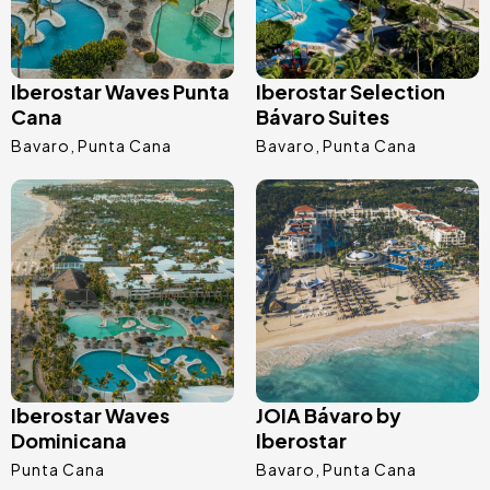
Iberostar Waves Punta
Iberostar Selection
Cana
Bávaro Suites
Bavaro
Punta Cana
Bavaro
Punta Cana
Bild
Bild
Iberostar Waves
JOIA Bávaro by
Dominicana
Iberostar
Punta Cana
Bavaro
Punta Cana