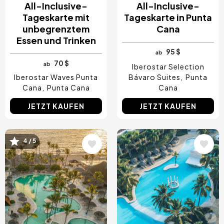
All-Inclusive-
All-Inclusive-
Tageskarte mit
Tageskarte in Punta
unbegrenztem
Cana
Essen und Trinken
95 $
ab
70 $
ab
Iberostar Selection
Iberostar Waves Punta
Bávaro Suites
Punta
Cana
Punta Cana
Cana
JETZT KAUFEN
JETZT KAUFEN
Bild
Bild
4 / 5