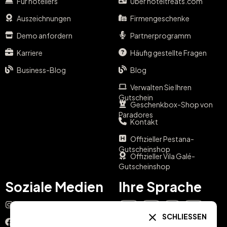
Für hoteliers
Über hoteltreats.com
Auszeichnungen
Firmengeschenke
Demo anfordern
Partnerprogramm
Karriere
Häufig gestellte Fragen
Business-Blog
Blog
Verwalten Sie Ihren
Gutschein
Geschenkbox-Shop von
Paradores
Kontakt
Offizieller Pestana-
Gutscheinshop
Offizieller Vila Galé-
Gutscheinshop
Soziale Medien
Ihre Sprache
Instagram
EN
ES
IT
PT
SCHLIESSEN
Facebook