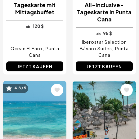
Tageskarte mit
All-Inclusive-
Mittagsbuffet
Tageskarte in Punta
Cana
120 $
ab
95 $
ab
Iberostar Selection
Ocean El Faro
Punta
Bávaro Suites
Punta
Cana
Cana
JETZT KAUFEN
JETZT KAUFEN
Bild
Bild
4.8 / 5