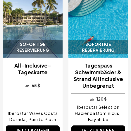
SOFORTIGE
SOFORTIGE
RESERVIERUNG
RESERVIERUNG
All-Inclusive-
Tagespass
Tageskarte
Schwimmbäder &
Strand All Inclusive
Unbegrenzt
65 $
ab
120 $
ab
Iberostar Selection
Iberostar Waves Costa
Hacienda Dominicus
Dorada
Puerto Plata
Bayahibe
JETZT KAUFEN
JETZT KAUFEN