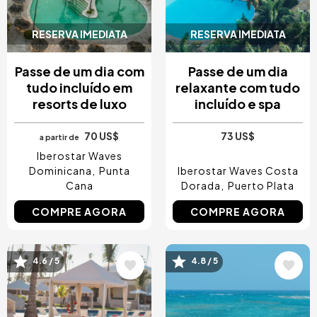
RESERVA IMEDIATA
RESERVA IMEDIATA
Passe de um dia com
Passe de um dia
tudo incluído em
relaxante com tudo
resorts de luxo
incluído e spa
70 US$
73 US$
a partir de
Iberostar Waves
Dominicana
Punta
Iberostar Waves Costa
Cana
Dorada
Puerto Plata
COMPRE AGORA
COMPRE AGORA
Imagem
Imagem
4.6 / 5
4.8 / 5