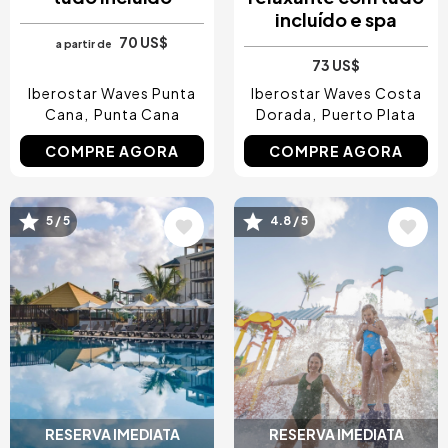
incluído e spa
70 US$
a partir de
73 US$
Iberostar Waves Punta
Iberostar Waves Costa
Cana
Punta Cana
Dorada
Puerto Plata
COMPRE AGORA
COMPRE AGORA
Imagem
Imagem
5 / 5
4.8 / 5
RESERVA IMEDIATA
RESERVA IMEDIATA