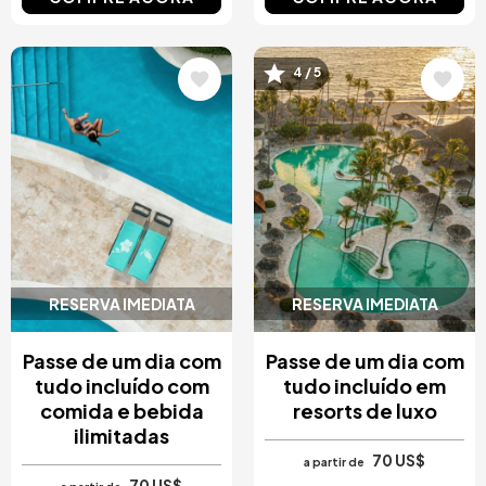
Imagem
Imagem
4 / 5
RESERVA IMEDIATA
RESERVA IMEDIATA
Passe de um dia com
Passe de um dia com
tudo incluído com
tudo incluído em
comida e bebida
resorts de luxo
ilimitadas
70 US$
a partir de
70 US$