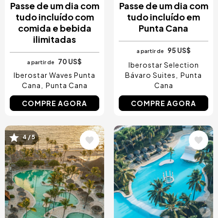
Passe de um dia com
Passe de um dia com
tudo incluído com
tudo incluído em
comida e bebida
Punta Cana
ilimitadas
95 US$
a partir de
70 US$
a partir de
Iberostar Selection
Iberostar Waves Punta
Bávaro Suites
Punta
Cana
Punta Cana
Cana
COMPRE AGORA
COMPRE AGORA
Imagem
Imagem
4 / 5