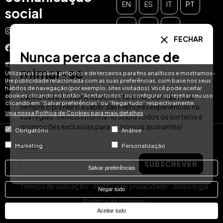
EN
ES
IT
PT
social
DE
FR
NL
Instagram
FECHAR
Facebook
Nunca perca a chance de
YouTube
mimar-se
Utilizamos cookies próprios e de terceiros para fins analíticos e mostramos-
lhe publicidade relacionada com as suas preferências, com base nos seus
TikTok
hábitos de navegação (por exemplo, sites visitados). Você pode aceitar
cookies clicando no botão “Aceitar todos” ou configurar ou rejeitar seu uso
Subscreva a nossa newsletter e faremos com que seja
LinkedIn
clicando em “Salvar preferências” ou “Negar tudo” respectivamente.
sempre o primeiro a saber das melhores experiências na
Veja nossa Política de Cookies para mais detalhes
sua região. Iremos informá-lo sobre todos os sorteios e
promoções exclusivas para os nossos assinantes!
Obrigatório
Análise
© Hotel Treats 2026
Email
Marketing
Personalização
SUBSCREVER
Tel: +34 871 51 00 40 (9:00 - 19:00 CEST)
Salvar preferências
Termos de utilização
Política de privacidade
Aviso legal
Negar tudo
Política de cookies
Aceitar tudo