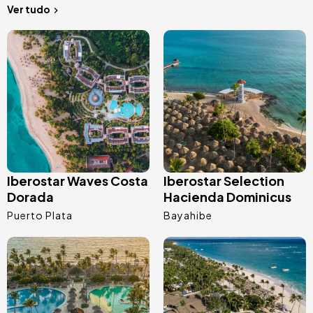
Ver tudo
Imagem
Imagem
Iberostar Waves Costa
Iberostar Selection
Dorada
Hacienda Dominicus
Puerto Plata
Bayahibe
Imagem
Imagem