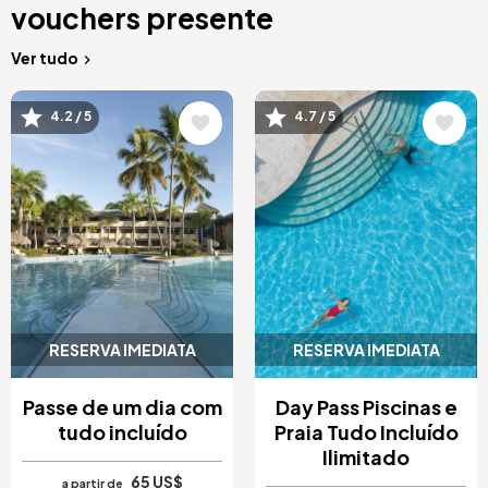
vouchers presente
Ver tudo
Imagem
Imagem
4.2 / 5
4.7 / 5
RESERVA IMEDIATA
RESERVA IMEDIATA
Passe de um dia com
Day Pass Piscinas e
tudo incluído
Praia Tudo Incluído
Ilimitado
65 US$
a partir de