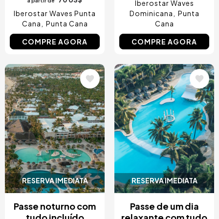
a partir de
Iberostar Waves
Iberostar Waves Punta
Dominicana
Punta
Cana
Punta Cana
Cana
COMPRE AGORA
COMPRE AGORA
Imagem
Imagem
RESERVA IMEDIATA
RESERVA IMEDIATA
Passe noturno com
Passe de um dia
tudo incluído
relaxante com tudo