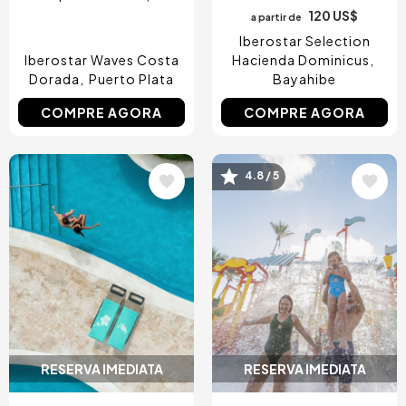
120 US$
a partir de
Iberostar Selection
Iberostar Waves Costa
Hacienda Dominicus
Dorada
Puerto Plata
Bayahibe
COMPRE AGORA
COMPRE AGORA
Imagem
Imagem
4.8 / 5
RESERVA IMEDIATA
RESERVA IMEDIATA