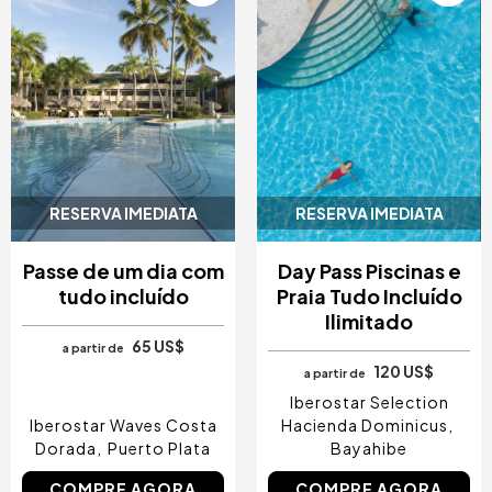
RESERVA IMEDIATA
RESERVA IMEDIATA
Passe de um dia com
Day Pass Piscinas e
tudo incluído
Praia Tudo Incluído
Ilimitado
65 US$
a partir de
120 US$
a partir de
Iberostar Selection
Iberostar Waves Costa
Hacienda Dominicus
Dorada
Puerto Plata
Bayahibe
COMPRE AGORA
COMPRE AGORA