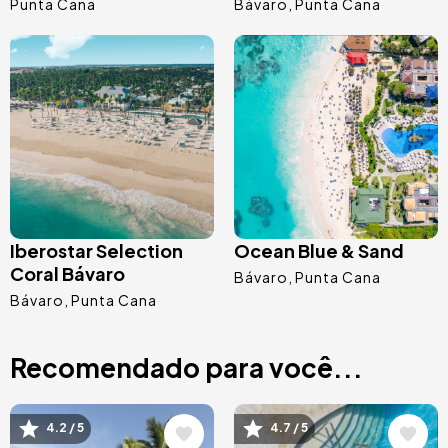
Punta Cana
Bávaro
Punta Cana
Imagem
Imagem
Iberostar Selection
Ocean Blue & Sand
Coral Bávaro
Bávaro
Punta Cana
Bávaro
Punta Cana
Recomendado para você...
Imagem
Imagem
4.2 / 5
4.7 / 5