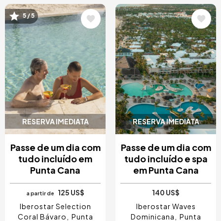
Imagem
Imagem
5 / 5
RESERVA IMEDIATA
RESERVA IMEDIATA
Passe de um dia com
Passe de um dia com
tudo incluído em
tudo incluído e spa
Punta Cana
em Punta Cana
125 US$
140 US$
a partir de
Iberostar Selection
Iberostar Waves
Coral Bávaro
Punta
Dominicana
Punta