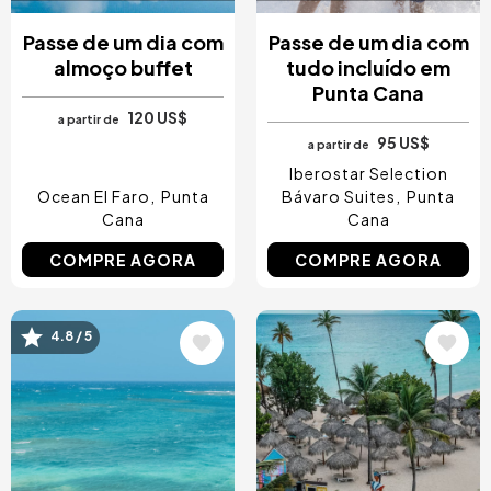
Passe de um dia com
Passe de um dia com
almoço buffet
tudo incluído em
Punta Cana
120 US$
a partir de
95 US$
a partir de
Iberostar Selection
Ocean El Faro
Punta
Bávaro Suites
Punta
Cana
Cana
COMPRE AGORA
COMPRE AGORA
Imagem
Imagem
4.8 / 5