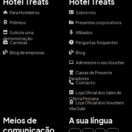
Hotel Treats
Hotel Treats
Para Hoteleiros
Sobre nós
Prêmios
Presentes corporativos
Solicite uma
Afiliados
demonstração
Carreiras
Perguntas frequentes
Blog de empresas
Blog
Administre o seu Voucher
Caixas de Presente
Paradores
Contacto
Loja Oficial dos Vales de
Oferta Pestana
Loja Oficial dos Vouchers
Vila Galé
Meios de
A sua língua
comunicação