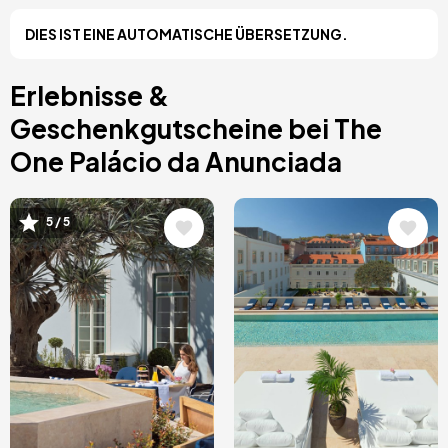
Costa Blanca, Spanien
DIES IST EINE AUTOMATISCHE ÜBERSETZUNG.
Bilbao, Spanien
Cancun, Mexiko
Amsterdam, Niederlande
Erlebnisse &
Nizza, Frankreich
Geschenkgutscheine bei The
One Palácio da Anunciada
Bild
Bild
5 / 5