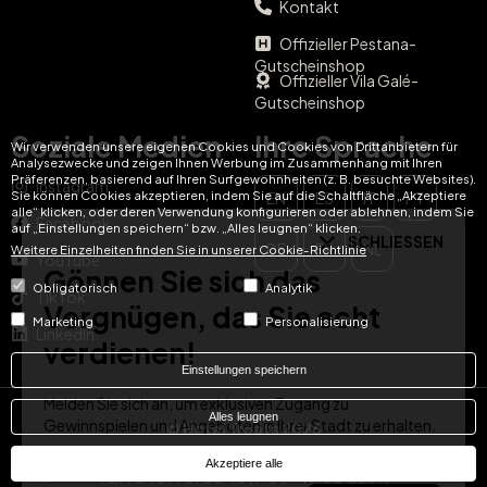
Kontakt
Offizieller Pestana-
Gutscheinshop
Offizieller Vila Galé-
SCHLIESSEN
Gutscheinshop
Gönnen Sie sich das
Soziale Medien
Ihre Sprache
Wir verwenden unsere eigenen Cookies und Cookies von Drittanbietern für
Vergnügen, das Sie echt
Analysezwecke und zeigen Ihnen Werbung im Zusammenhang mit Ihren
Präferenzen, basierend auf Ihren Surfgewohnheiten (z. B. besuchte Websites).
Instagram
Sie können Cookies akzeptieren, indem Sie auf die Schaltfläche „Akzeptiere
EN
ES
IT
PT
verdienen!
alle“ klicken, oder deren Verwendung konfigurieren oder ablehnen, indem Sie
Facebook
auf „Einstellungen speichern“ bzw. „Alles leugnen“ klicken.
DE
FR
NL
Weitere Einzelheiten finden Sie in unserer Cookie-Richtlinie
Melden Sie sich an, um exklusiven Zugang zu
YouTube
Gewinnspielen und Angeboten in Ihrer Stadt zu erhalten.
Obligatorisch
Analytik
TikTok
E-Mail
Marketing
Personalisierung
LinkedIn
ABONNIEREN
Einstellungen speichern
Alles leugnen
© Hotel Treats 2026
Akzeptiere alle
Tel: +34 871 51 00 40 (9:00 - 19:00 CEST)