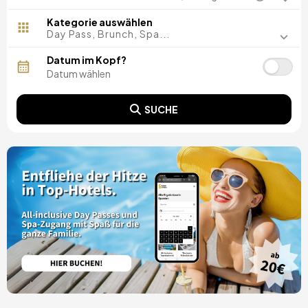
Madrid, Spanien
Malaga, Spanien
Kategorie auswählen
Costa del Sol, Spanien
Day Pass, Brunch, Spa...
Ibiza, Spanien
Tarragona, Spanien
Datum im Kopf?
Teneriffa, Spanien
Cádiz, Spanien
Alicante, Spanien
SUCHE
Sevilla, Spanien
Pontevedra, Spanien
Paris, Frankreich
Lissabon, Portugal
Menorca, Spanien
Girona, Spanien
Gran Canaria, Spanien
Rom, Italien
Valencia, Spanien
Granada, Spanien
Oporto, Portugal
Punta Cana, Dominikanische Republik
Caceres, Spanien
Asturien, Spanien
Riviera Maya, Mexiko