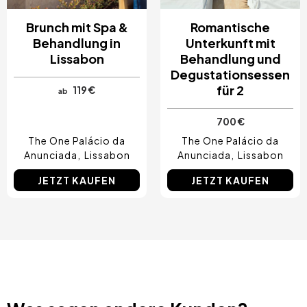
Brunch mit Spa &
Romantische
Behandlung in
Unterkunft mit
Lissabon
Behandlung und
Degustationsessen
für 2
119 €
ab
700 €
The One Palácio da
The One Palácio da
Anunciada
Lissabon
Anunciada
Lissabon
JETZT KAUFEN
JETZT KAUFEN