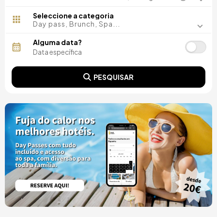
Madrid, Espanha
Málaga, Espanha
Seleccione a categoria
Costa del Sol, Espanha
Day pass, Brunch, Spa...
Ibiza, Espanha
Tarragona, Espanha
Alguma data?
Tenerife, Espanha
Cádiz, Espanha
Alicante, Espanha
PESQUISAR
Sevilla, Espanha
Pontevedra, Espanha
Paris, França
Lisboa, Portugal
Menorca, Espanha
Girona, Espanha
Gran Canaria, Espanha
Roma, Itália
Valencia, Espanha
Granada, Espanha
Porto, Portugal
Punta Cana, República Dominicana
Caceres, Espanha
Asturias, Espanha
Riviera Maya, Mexico