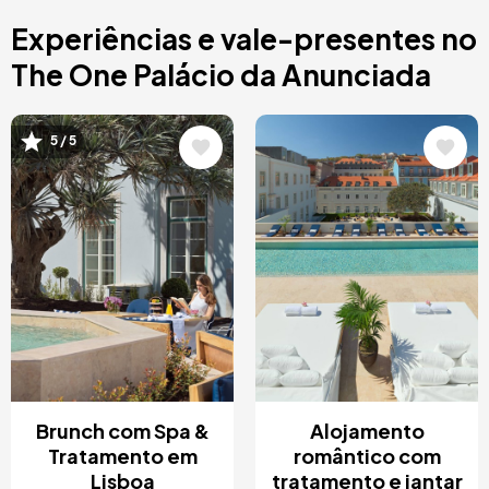
Costa Blanca, Espanha
Experiências e vale-presentes no
Bilbao, Espanha
Cancun, Mexico
The One Palácio da Anunciada
Amesterdão, Países Baixos
Nice, França
Imagem
Imagem
5 / 5
Brunch com Spa &
Alojamento
Tratamento em
romântico com
Lisboa
tratamento e jantar