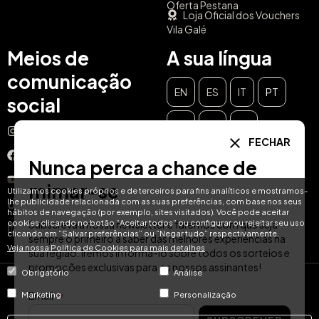
Oferta Pestana
Loja Oficial dos Vouchers
Vila Galé
Meios de
A sua língua
comunicação
EN
ES
IT
PT
social
DE
FR
NL
Instagram
FECHAR
Facebook
Nunca perca a chance de
YouTube
mimar-se
Utilizamos cookies próprios e de terceiros para fins analíticos e mostramos-
lhe publicidade relacionada com as suas preferências, com base nos seus
TikTok
hábitos de navegação (por exemplo, sites visitados). Você pode aceitar
cookies clicando no botão “Aceitar todos” ou configurar ou rejeitar seu uso
Subscreva a nossa newsletter e faremos com que seja
LinkedIn
clicando em “Salvar preferências” ou “Negar tudo” respectivamente.
sempre o primeiro a saber das melhores experiências na
Veja nossa Política de Cookies para mais detalhes
sua região. Iremos informá-lo sobre todos os sorteios e
promoções exclusivas para os nossos assinantes!
Obrigatório
Análise
© Hotel Treats 2026
Email
Marketing
Personalização