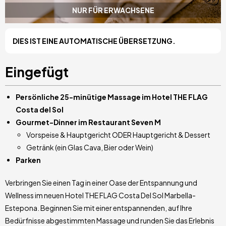
NUR FÜR ERWACHSENE
DIES IST EINE AUTOMATISCHE ÜBERSETZUNG.
Eingefügt
Persönliche 25-minütige Massage im Hotel THE FLAG
Costa del Sol
Gourmet-Dinner im Restaurant Seven M
Vorspeise & Hauptgericht ODER Hauptgericht & Dessert
Getränk (ein Glas Cava, Bier oder Wein)
Parken
Verbringen Sie einen Tag in einer Oase der Entspannung und
Wellness im neuen Hotel THE FLAG Costa Del Sol Marbella-
Estepona. Beginnen Sie mit einer entspannenden, auf Ihre
Bedürfnisse abgestimmten Massage und runden Sie das Erlebnis