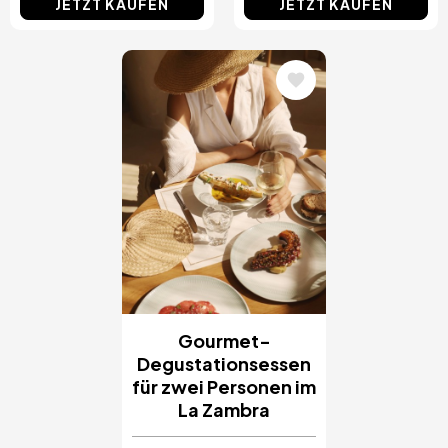
JETZT KAUFEN
JETZT KAUFEN
Bild
Gourmet-
Degustationsessen
für zwei Personen im
La Zambra