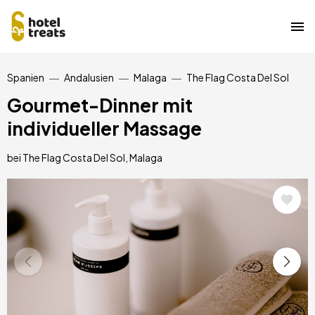
Direkt
Spanien
Andalusien
Malaga
The Flag Costa Del Sol
zum
Inhalt
Gourmet-Dinner mit
individueller Massage
bei The Flag Costa Del Sol, Malaga
Bild