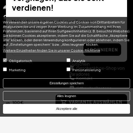
verdienen!
Für hoteliers
Über hoteltreats.com
Auszeichnungen
Firmengeschenke
Melden Sie sich an, um exklusiven Zugang zu
Wir verwenden unsere eigenen Cookies und Cookies von Drittanbietern für
Analysezwecke und zeigen Ihnen Werbung im Zusammenhang mit Ihren
Gewinnspielen und Angeboten in Ihrer Stadt zu erhalten.
Demo anfordern
Partnerprogramm
Präferenzen, basierend auf Ihren Surfgewohnheiten (z. B. besuchte Websites).
Sie können Cookies akzeptieren, indem Sie auf die Schaltfläche „Akzeptiere
Karriere
Häufig gestellte Fragen
E-Mail
alle“ klicken, oder deren Verwendung konfigurieren oder ablehnen, indem Sie
auf „Einstellungen speichern“ bzw. „Alles leugnen“ klicken.
Business-Blog
Blog
ABONNIEREN
Weitere Einzelheiten finden Sie in unserer Cookie-Richtlinie
Verwalten Sie Ihren
Obligatorisch
Analytik
Gutschein
Geschenkbox-Shop von
Marketing
Personalisierung
Paradores
Kontakt
Einstellungen speichern
Offizieller Pestana-
Gutscheinshop
Alles leugnen
Offizieller Vila Galé-
VARIANTE AUSWÄHLEN
100 €
ab
Gutscheinshop
Akzeptiere alle
Soziale Medien
Ihre Sprache
Instagram
EN
ES
IT
PT