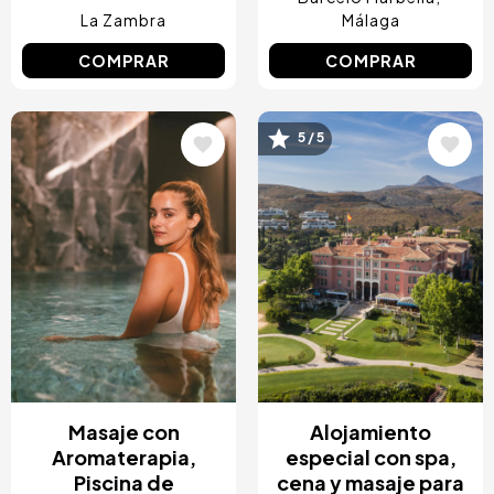
La Zambra
Málaga
COMPRAR
COMPRAR
Image
Image
5 / 5
Masaje con
Alojamiento
Aromaterapia,
especial con spa,
Piscina de
cena y masaje para