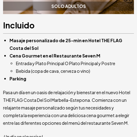
SOLO ADULTOS
Incluido
Masaje personalizado de 25-min en Hotel THE FLAG
Costa del Sol
Cena Gourmet en el Restaurante Seven M
Entrada y Plato Principal O Plato Principal y Postre
Bebida (copa de cava, cerveza o vino)
Parking
Pasa un día en un oasis de relajación y bienestar en el nuevo Hotel
THE FLAG Costa Del Sol Marbella-Estepona. Comienza con un
relajante masaje personalizado según tus necesidades y
completa la experiencia con una deliciosa cena gourmet a elegir
entre las diferentes opciones del menú del restaurante Seven M.
¡Un día en el paraíso!