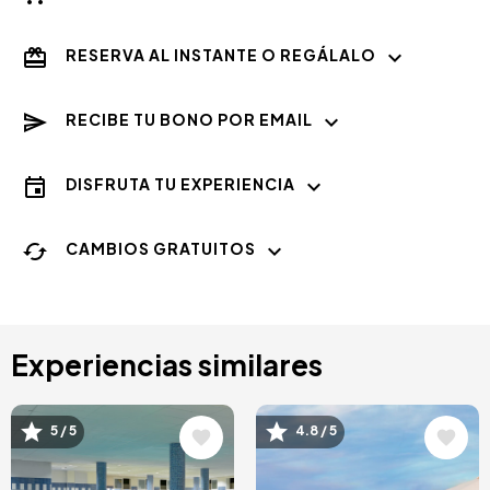
RESERVA AL INSTANTE O REGÁLALO
RECIBE TU BONO POR EMAIL
DISFRUTA TU EXPERIENCIA
CAMBIOS GRATUITOS
Experiencias similares
Image
Image
5 / 5
4.8 / 5