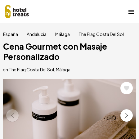
Pasar
España
Andalucía
Málaga
The Flag Costa Del Sol
al
contenido
Cena Gourmet con Masaje
principal
Personalizado
en The Flag Costa Del Sol, Málaga
Image