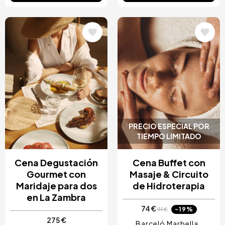
Image
Image
PRECIO ESPECIAL POR
TIEMPO LIMITADO
Cena Degustación
Cena Buffet con
Gourmet con
Masaje & Circuito
Maridaje para dos
de Hidroterapia
en La Zambra
74 €
-19%
91 €
275 €
Barceló Marbella