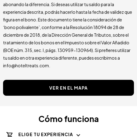
abonando la diferencia. Si deseas utilizar tu saldo para la
experiencia descrita, podrás hacerlo hasta la fecha de validez que
figura en el bono. Este documento tiene la consideración de
‘bono polivalente’, conforme a la Resolución 18094 de 28 de
diciembre de 2018, de la Dirección General de Tributos, sobre el
tratamiento de los bonos en el Impuesto sobre el Valor Añadido
(BOE núm. 315, sec. I, págs. 130959-130964). Si prefieres utilizar
tu saldo en otra experiencia diferente, puedes escribirnos a
info@hoteltreats.com.
VER EN EL MAPA
Cómo funciona
ELIGE TU EXPERIENCIA