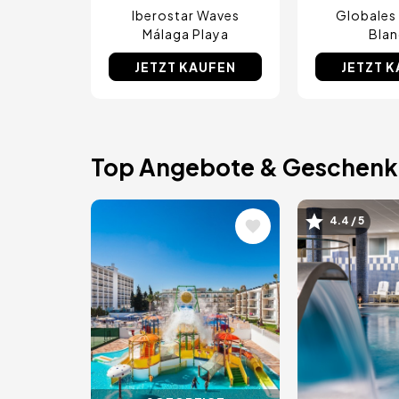
Iberostar Waves
Globales 
Málaga Playa
Bla
JETZT KAUFEN
JETZT 
Top Angebote & Geschenk
Bild
Bild
4.4 / 5