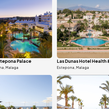
stepona Palace
Las Dunas Hotel Health 
na
Malaga
Estepona
Malaga
Bild