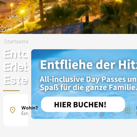
Startseite
Spanien
Entdecken Sie einzigart
Erlebnisse in Luxushotel
Estepona
Wohin?