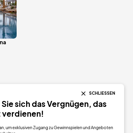
ona
Bild
SCHLIESSEN
4.5 / 5
Sie sich das Vergnügen, das
t verdienen!
h an, um exklusiven Zugang zu Gewinnspielen und Angeboten