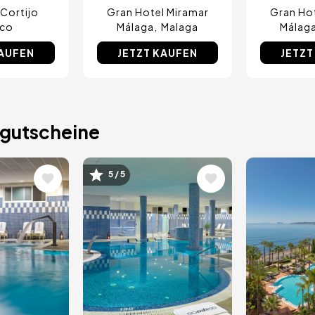
Cortijo
Gran Hotel Miramar
Gran Hot
nco
Málaga
Malaga
Málag
KAUFEN
JETZT KAUFEN
JETZT
gutscheine
Bild
Bild
5 / 5