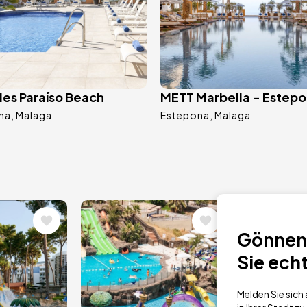
les Paraíso Beach
METT Marbella - Estep
na
Malaga
Estepona
Malaga
Bild
Bild
4.2 / 5
Gönnen 
Sie ech
Melden Sie sic