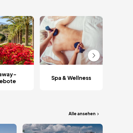
Rom
Ent
away-
Spa & Wellness
ebote
Alle ansehen
Bild