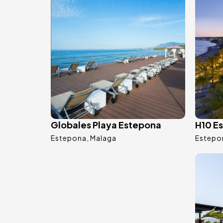
Globales Playa Estepona
H10 E
Estepona
Malaga
Estepo
Bild