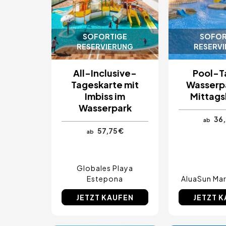
SOFORTIGE
SOFOR
RESERVIERUNG
RESERV
All-Inclusive-
Pool-T
Tageskarte mit
Wasserp
Imbiss im
Mittags
Wasserpark
36,
ab
57,75 €
ab
Globales Playa
Estepona
AluaSun Mar
JETZT KAUFEN
JETZT 