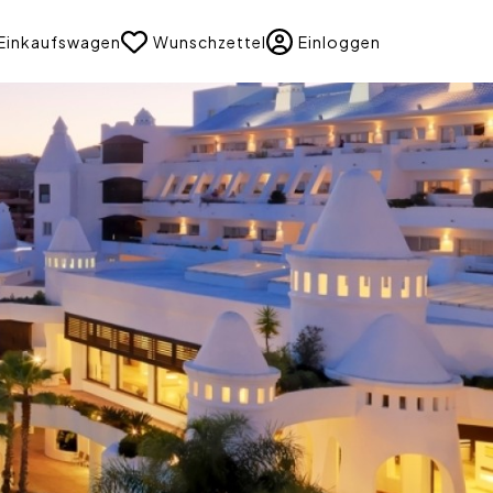
uage
Einkaufswagen
Wunschzettel
Einloggen