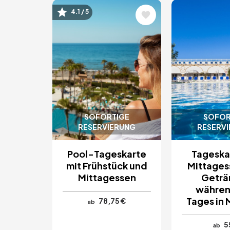
Bild
Bild
4.1 / 5
SOFORTIGE
SOFOR
RESERVIERUNG
RESERV
Pool-Tageskarte
Tageska
mit Frühstück und
Mittages
Mittagessen
Geträ
währen
Tages in 
78,75 €
ab
5
ab