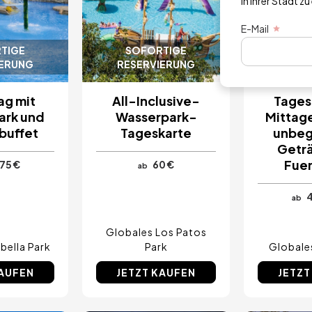
in Ihrer Stadt zu
E-Mail
TIGE
SOFORTIGE
SOF
IERUNG
RESERVIERUNG
RESER
ag mit
All-Inclusive-
Tages
ark und
Wasserpark-
Mittag
buffet
Tageskarte
unbeg
Geträ
Fuen
75 €
60 €
ab
4
ab
Globales Los Patos
bella Park
Park
Globale
KAUFEN
JETZT KAUFEN
JETZT