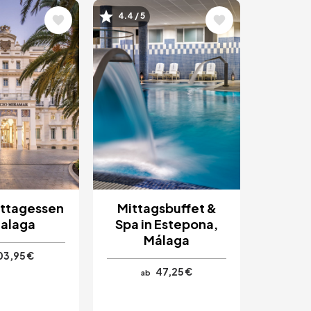
Bild
4.4 / 5
ittagessen
Mittagsbuffet &
Malaga
Spa in Estepona,
Málaga
03,95 €
47,25 €
ab