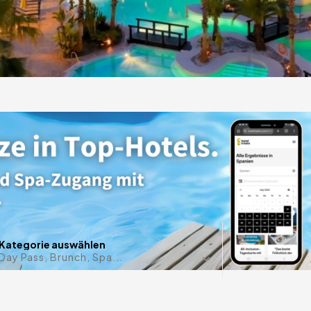
ige
s auf
Datum im 
Kategorie auswählen
Day Pass, Brunch, Spa...