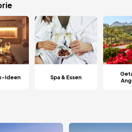
rie
Get
k-Ideen
Spa & Essen
Ang
Bild