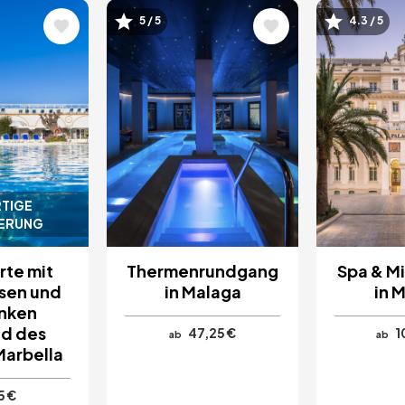
Bild
Bild
5 / 5
4.3 / 5
TIGE
IERUNG
rte mit
Thermenrundgang
Spa & M
sen und
in Malaga
in 
nken
d des
47,25 €
1
ab
ab
Marbella
5 €