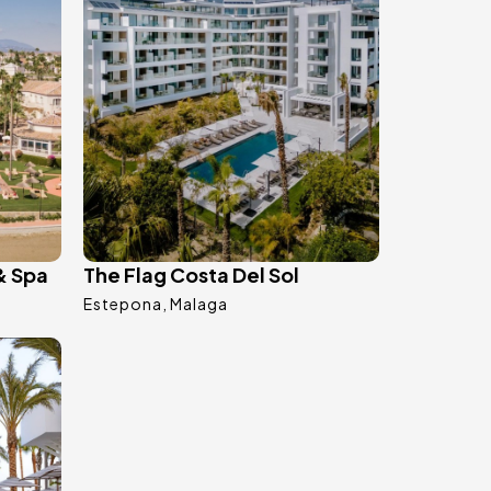
& Spa
The Flag Costa Del Sol
Estepona
Malaga