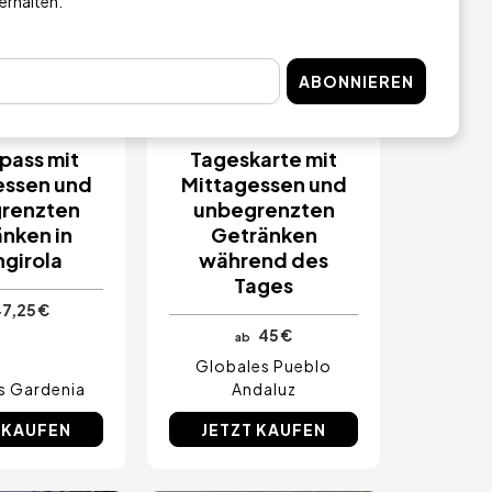
 erhalten.
ORTIGE
SOFORTIGE
ABONNIEREN
VIERUNG
RESERVIERUNG
pass mit
Tageskarte mit
essen und
Mittagessen und
renzten
unbegrenzten
nken in
Getränken
girola
während des
Tages
7,25 €
45 €
ab
Globales Pueblo
s Gardenia
Andaluz
 KAUFEN
JETZT KAUFEN