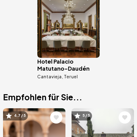
Bild
Hotel Palacio
Matutano-Daudén
Cantavieja
Teruel
Empfohlen für Sie...
Bild
Bild
4.7 / 5
5 / 5