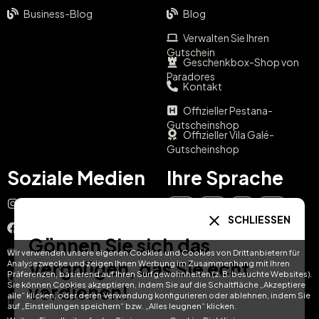
Business-Blog
Blog
Verwalten Sie Ihren
Gutschein
Geschenkbox-Shop von
Paradores
Kontakt
Offizieller Pestana-
Gutscheinshop
Offizieller Vila Galé-
Gutscheinshop
Soziale Medien
Ihre Sprache
Instagram
EN
ES
IT
PT
SCHLIESSEN
Facebook
Gönnen Sie sich das
DE
FR
NL
YouTube
Wir verwenden unsere eigenen Cookies und Cookies von Drittanbietern für
Vergnügen, das Sie echt
Analysezwecke und zeigen Ihnen Werbung im Zusammenhang mit Ihren
Präferenzen, basierend auf Ihren Surfgewohnheiten (z. B. besuchte Websites).
TikTok
Sie können Cookies akzeptieren, indem Sie auf die Schaltfläche „Akzeptiere
verdienen!
alle“ klicken, oder deren Verwendung konfigurieren oder ablehnen, indem Sie
LinkedIn
auf „Einstellungen speichern“ bzw. „Alles leugnen“ klicken.