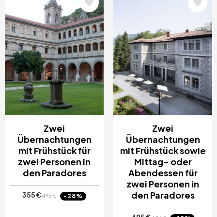
Bild
Bild
Zwei
Zwei
Übernachtungen
Übernachtungen
mit Frühstück für
mit Frühstück sowie
zwei Personen in
Mittag- oder
den Paradores
Abendessen für
zwei Personen in
den Paradores
355 €
-28%
495 €