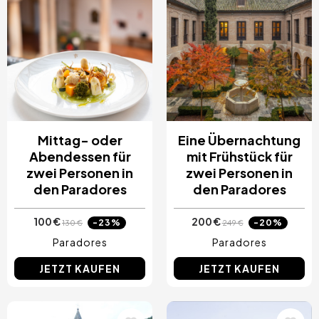
Mittag- oder
Eine Übernachtung
Abendessen für
mit Frühstück für
zwei Personen in
zwei Personen in
den Paradores
den Paradores
100 €
200 €
-23%
-20%
130 €
249 €
Paradores
Paradores
JETZT KAUFEN
JETZT KAUFEN