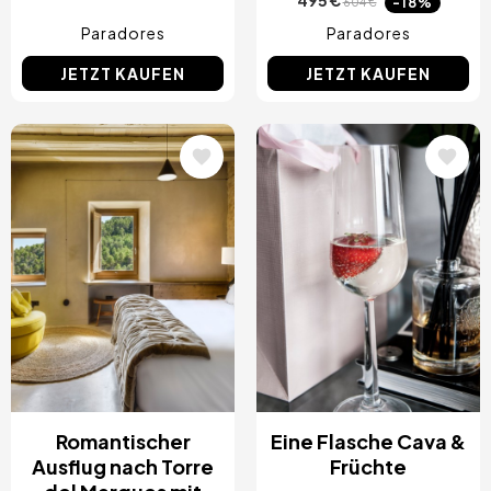
495 €
-18%
604 €
Paradores
Paradores
JETZT KAUFEN
JETZT KAUFEN
Bild
Bild
Romantischer
Eine Flasche Cava &
Ausflug nach Torre
Früchte