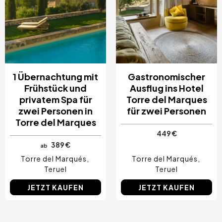
1 Übernachtung mit
Gastronomischer
Frühstück und
Ausflug ins Hotel
privatem Spa für
Torre del Marques
zwei Personen in
für zwei Personen
Torre del Marques
449 €
389 €
ab
Torre del Marqués
Torre del Marqués
Teruel
Teruel
JETZT KAUFEN
JETZT KAUFEN