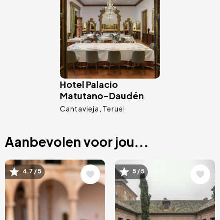
Hotel Palacio
Matutano-Daudén
Cantavieja
Teruel
Aanbevolen voor jou...
Afbeelding
Afbeelding
4.7 / 5
5 / 5