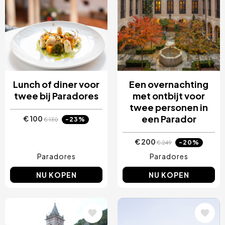
Lunch of diner voor
Een overnachting
twee bij Paradores
met ontbijt voor
twee personen in
een Parador
€ 100
-23%
€ 130
€ 200
-20%
€ 249
Paradores
Paradores
NU KOPEN
NU KOPEN
Afbeelding
Afbeelding