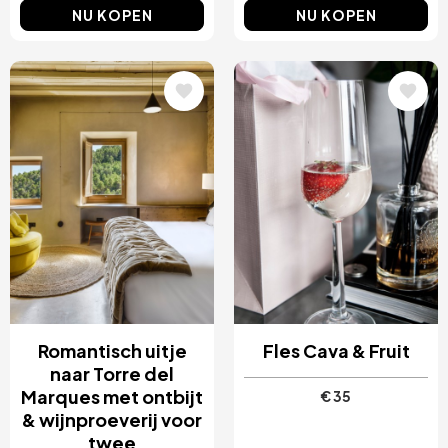
NU KOPEN
NU KOPEN
Afbeelding
Afbeelding
Romantisch uitje
Fles Cava & Fruit
naar Torre del
Marques met ontbijt
€ 35
& wijnproeverij voor
twee