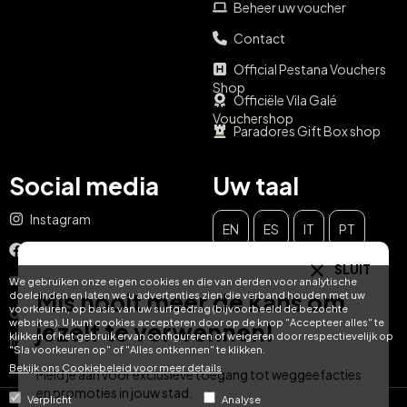
Beheer uw voucher
Contact
Official Pestana Vouchers
Shop
Officiële Vila Galé
Vouchershop
Paradores Gift Box shop
Social media
Uw taal
Instagram
EN
ES
IT
PT
Facebook
SLUIT
DE
FR
NL
YouTube
We gebruiken onze eigen cookies en die van derden voor analytische
Mis nooit meer de kans om
doeleinden en laten we u advertenties zien die verband houden met uw
voorkeuren, op basis van uw surfgedrag (bijvoorbeeld de bezochte
TikTok
websites). U kunt cookies accepteren door op de knop "Accepteer alles" te
jezelf te verwennen!
klikken of het gebruik ervan configureren of weigeren door respectievelijk op
LinkedIn
"Sla voorkeuren op" of "Alles ontkennen" te klikken.
Bekijk ons ​​Cookiebeleid voor meer details
Meld je aan voor exclusieve toegang tot weggeefacties
en promoties in jouw stad.
Verplicht
Analyse