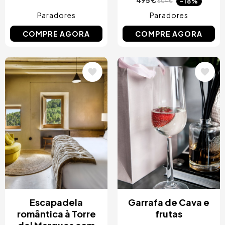
495 €
-18%
604 €
Paradores
Paradores
COMPRE AGORA
COMPRE AGORA
Imagem
Imagem
Escapadela
Garrafa de Cava e
romântica à Torre
frutas