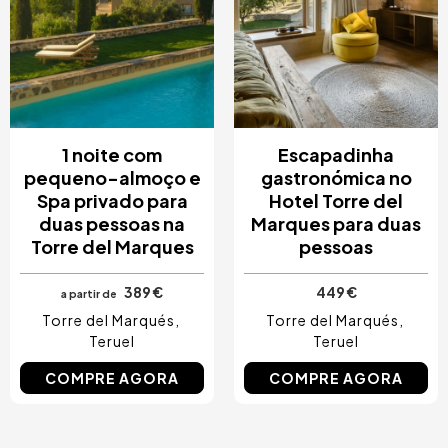
1 noite com
Escapadinha
pequeno-almoço e
gastronómica no
Spa privado para
Hotel Torre del
duas pessoas na
Marques para duas
Torre del Marques
pessoas
389 €
449 €
a partir de
Torre del Marqués
Torre del Marqués
Teruel
Teruel
COMPRE AGORA
COMPRE AGORA