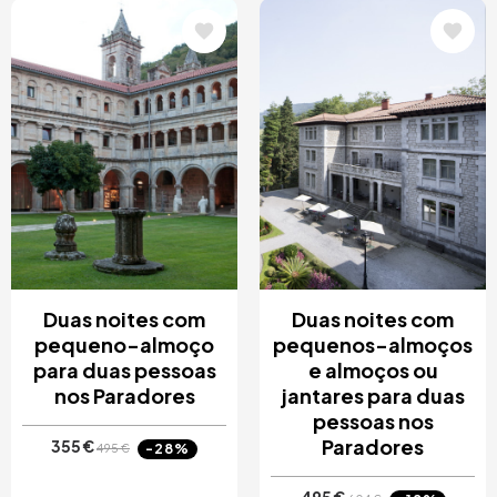
Imagem
Imagem
Duas noites com
Duas noites com
pequeno-almoço
pequenos-almoços
para duas pessoas
e almoços ou
nos Paradores
jantares para duas
pessoas nos
Paradores
355 €
-28%
495 €