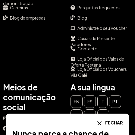
demonstração
Carreiras
Perguntas frequentes
Blog de empresas
Blog
Administre o seu Voucher
Caixas de Presente
Paradores
Contacto
Loja Oficial dos Vales de
Oferta Pestana
Loja Oficial dos Vouchers
Vila Galé
Meios de
A sua língua
comunicação
EN
ES
IT
PT
social
DE
FR
NL
Instagram
FECHAR
Facebook
Nunca perca a chance de