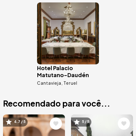
Imagem
Hotel Palacio
Matutano-Daudén
Cantavieja
Teruel
Recomendado para você...
Imagem
Imagem
4.7 / 5
5 / 5