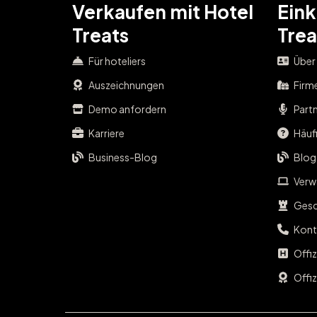
Verkaufen mit Hotel
Eink
Treats
Trea
Für hoteliers
Über
Auszeichnungen
Firm
Demo anfordern
Part
Karriere
Häufi
Business-Blog
Blog
Verwa
Gesc
Kont
Offi
Offiz