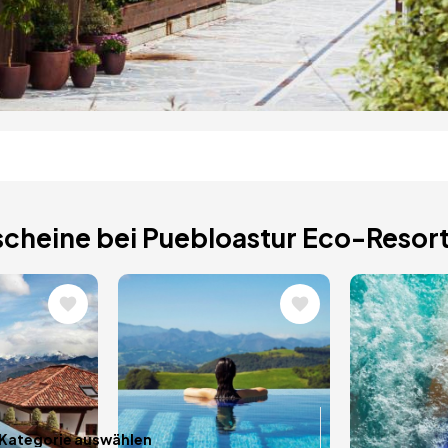
 Hotel
cheine bei Puebloastur Eco-Resort
ellness. Wählen
Bild
Bild
e-, Spa- und
raum einer
astfreundschaft.
Datum im 
Kategorie auswählen