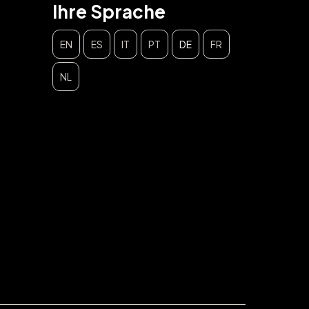
Ihre Sprache
EN
ES
IT
PT
DE
FR
NL