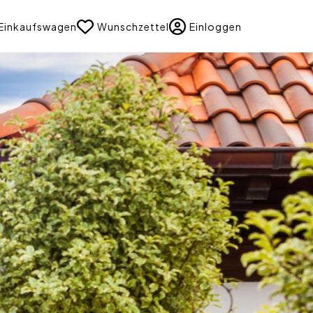
uage
Einkaufswagen
Wunschzettel
Einloggen