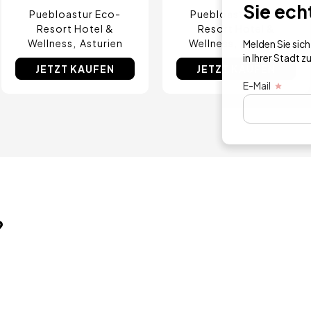
Sie ech
Puebloastur Eco-
Puebloastur Eco-
Resort Hotel &
Resort Hotel &
Wellness
Asturien
Wellness
Asturien
Melden Sie sic
in Ihrer Stadt zu
JETZT KAUFEN
JETZT KAUFEN
E-Mail
?