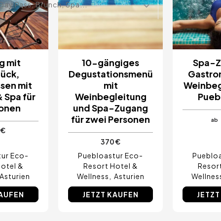
Day Pass, Brunch, Spa...
g mit
10-gängiges
Spa-Z
tück,
Degustationsmenü
Gastro
sen mit
mit
Weinbeg
 Spa für
Weinbegleitung
Pueb
sonen
und Spa-Zugang
für zwei Personen
ab
 €
370 €
tur Eco-
Puebloastur Eco-
Puebloa
otel &
Resort Hotel &
Resor
Asturien
Wellness
Asturien
Wellnes
KAUFEN
JETZT KAUFEN
JETZT