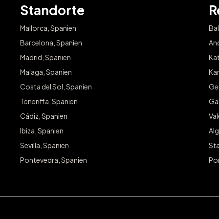
Standorte
R
Mallorca, Spanien
Bal
Barcelona, Spanien
And
Madrid, Spanien
Kat
Malaga, Spanien
Kan
Costa del Sol, Spanien
Ge
Teneriffa, Spanien
Gal
Cádiz, Spanien
Va
Ibiza, Spanien
Alg
Sevilla, Spanien
Sta
Pontevedra, Spanien
Po