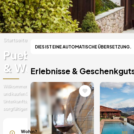
Startseite
Spanien
Asturien
Asturien
DIES IST EINE AUTOMATISCHE ÜBERSETZUNG.
Puebloastur Eco-Resort
& Wellness
Erlebnisse & Geschenkguts
Willkommen im Online-Shop des Puebloastur Eco-Resort Hotel & W
Bild
Bild
und kaufen Sie Geschenkgutscheine und Erlebnisse wie Gastronomi
Unterkunftspakete in diesem 5-Sterne-Hotel. Puebloastur ist der T
sorgfältigen Verschmelzung von Dorf, Natur und hervorragender G
Mallorca, Spanien
Barcelona, Spanien
Wohin?