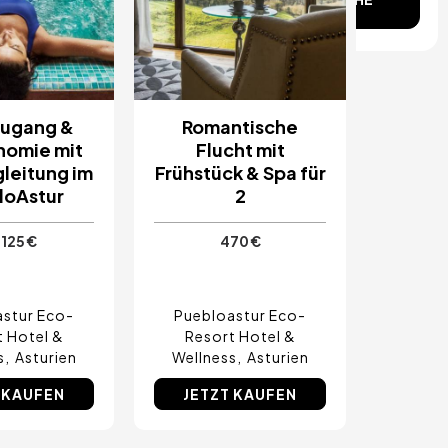
ugang &
Romantische
nomie mit
Flucht mit
leitung im
Frühstück & Spa für
loAstur
2
125 €
470 €
stur Eco-
Puebloastur Eco-
t Hotel &
Resort Hotel &
s
Asturien
Wellness
Asturien
 KAUFEN
JETZT KAUFEN