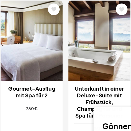
Bild
Bild
Gourmet-Ausflug
Unterkunft in einer
mit Spa für 2
Deluxe-Suite mit
Frühstück,
Champagner und
730 €
Spa für 2 Personen
Gönnen 
950 €