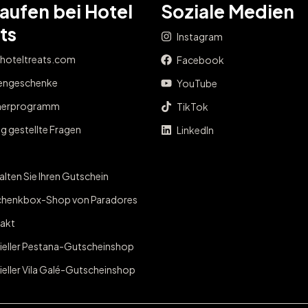
aufen bei Hotel
Soziale Medien
ts
Instagram
 hoteltreats.com
Facebook
engeschenke
YouTube
nerprogramm
TikTok
g gestellte Fragen
LinkedIn
lten Sie Ihren Gutschein
henkbox-Shop von Paradores
akt
zieller Pestana-Gutscheinshop
ieller Vila Galé-Gutscheinshop