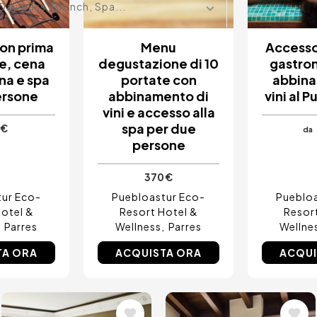
Day pass, Brunch, Spa...
con prima
Menu
Accesso 
e, cena
degustazione di 10
gastro
na e spa
portate con
abbina
ersone
abbinamento di
vini al 
vini e accesso alla
spa per due
 €
da
persone
370 €
tur Eco-
Puebloastur Eco-
Puebloa
otel &
Resort Hotel &
Resor
Parres
Wellness
Parres
Wellne
TA ORA
ACQUISTA ORA
ACQUI
Immagine
Immagine