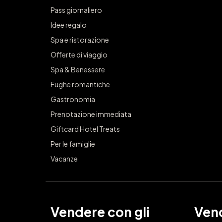
Pass giornaliero
Idee regalo
Spa e ristorazione
Offerte di viaggio
Spa & Benessere
Fughe romantiche
Gastronomia
Prenotazione immediata
Giftcard Hotel Treats
Per le famiglie
Vacanze
Vendere con gli
Vend