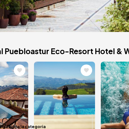
 Hotel
al Puebloastur Eco-Resort Hotel & 
e
Immagine
Immagi
lness. Pick and
nd accommodation
l fusion between
Data in m
Seleziona la categoria