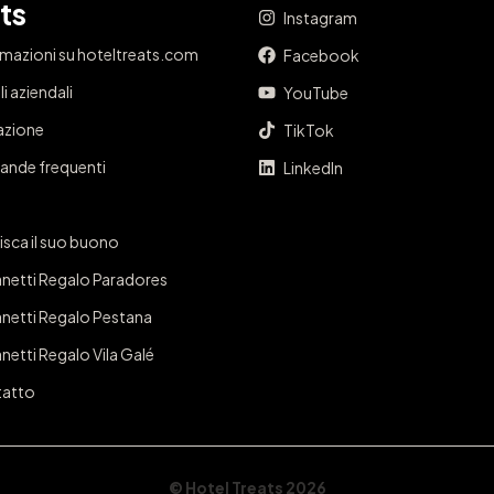
ts
Instagram
rmazioni su hoteltreats.com
Facebook
i aziendali
YouTube
iazione
TikTok
nde frequenti
LinkedIn
isca il suo buono
netti Regalo Paradores
netti Regalo Pestana
netti Regalo Vila Galé
atto
© Hotel Treats 2026