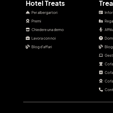
Hotel Treats
Trea
Per albergartori
Info
Premi
Regal
Chiedere una demo
Affil
Lavora con noi
Doma
Blog d'affari
Blog
Gest
Cofa
Cofa
Cofa
Cont