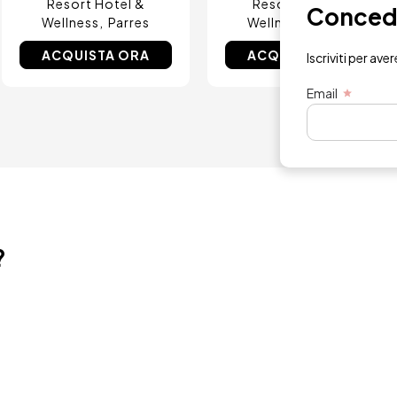
Resort Hotel &
Resort Hotel &
Concedit
Wellness
Parres
Wellness
Parres
ACQUISTA ORA
ACQUISTA ORA
Iscriviti per ave
Email
?