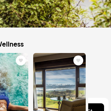
Wellness
ne
Immagine
ente?
CERCA