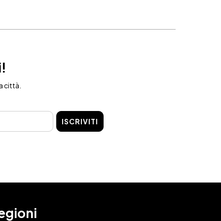
i!
a città.
ISCRIVITI
egioni