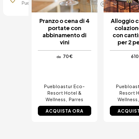
Madrid, Spagna
Malaga, Spagna
Costa del Sol, Spagna
Pranzo o cena di 4
Alloggio 
Ibiza, Spagna
portate con
colazion
Tarragona, Spagna
Tenerife, Spagna
abbinamento di
con canti
Cádiz, Spagna
vini
per 2 p
Alicante, Spagna
Sevilla, Spagna
70 €
610
da
Pontevedra, Spagna
Parigi, Francia
Lisbona, Portugal
Menorca, Spagna
Girona, Spagna
Puebloastur Eco-
Puebloas
Gran Canaria, Spagna
Resort Hotel &
Resort H
Roma, Italia
Wellness
Parres
Wellness
Valencia, Spagna
Granada, Spagna
ACQUISTA ORA
ACQUIS
Oporto, Portugal
Punta Cana, Repubblica Dominicana
Caceres, Spagna
Parres, Spagna