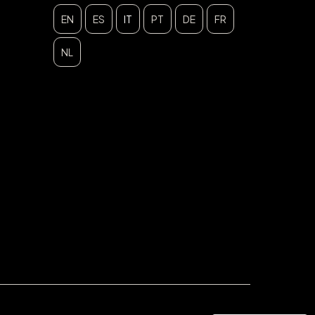
EN
ES
IT
PT
DE
FR
NL