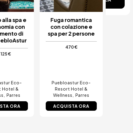
alla spa e
Fuga romantica
nomia con
con colazione e
mento di
spa per 2 persone
PuebloAstur
470 €
125 €
stur Eco-
Puebloastur Eco-
t Hotel &
Resort Hotel &
ss
Parres
Wellness
Parres
STA ORA
ACQUISTA ORA