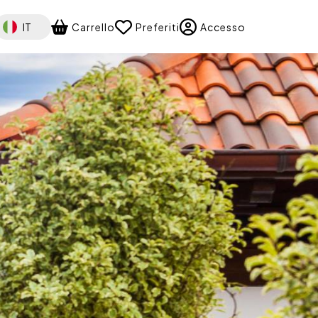
elect your language
IT
Carrello
Preferiti
Accesso