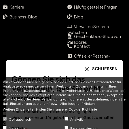
Karriere
Häufig gestellte Fragen
Business-Blog
Blog
Verwalten Sie Ihren
Gutschein
Geschenkbox-Shop von
Paradores
Kontakt
Offizieller Pestana-
Gutscheinshop
Offizieller Vila Galé-
SCHLIESSEN
Gutscheinshop
Gönnen Sie sich das
Soziale Medien
Ihre Sprache
Wir verwenden unsere eigenen Cookies und Cookies von Drittanbietern für
Vergnügen, das Sie echt
Analysezwecke und zeigen Ihnen Werbung im Zusammenhang mit Ihren
Präferenzen, basierend auf Ihren Surfgewohnheiten (z. B. besuchte Websites).
Instagram
Sie können Cookies akzeptieren, indem Sie auf die Schaltfläche „Akzeptiere
verdienen!
EN
ES
IT
PT
alle“ klicken, oder deren Verwendung konfigurieren oder ablehnen, indem Sie
Facebook
auf „Einstellungen speichern“ bzw. „Alles leugnen“ klicken.
Weitere Einzelheiten finden Sie in unserer Cookie-Richtlinie
DE
FR
NL
Melden Sie sich an, um exklusiven Zugang zu
YouTube
Gewinnspielen und Angeboten in Ihrer Stadt zu erhalten.
Obligatorisch
Analytik
TikTok
E-Mail
Marketing
Personalisierung