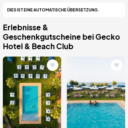
Costa Blanca, Spanien
DIES IST EINE AUTOMATISCHE ÜBERSETZUNG.
Bilbao, Spanien
Cancun, Mexiko
Amsterdam, Niederlande
Erlebnisse &
Nizza, Frankreich
Geschenkgutscheine bei Gecko
Hotel & Beach Club
Bild
Bild