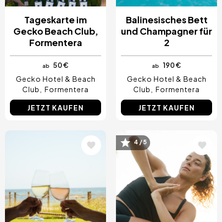
Tageskarte im
Balinesisches Bett
Gecko Beach Club,
und Champagner für
Formentera
2
50 €
190 €
ab
ab
Gecko Hotel & Beach
Gecko Hotel & Beach
Club
Formentera
Club
Formentera
JETZT KAUFEN
JETZT KAUFEN
Bild
Bild
4 / 5