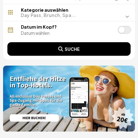
Madrid, Spanien
Malaga, Spanien
Kategorie auswählen
Costa del Sol, Spanien
Day Pass, Brunch, Spa...
Ibiza, Spanien
Tarragona, Spanien
Datum im Kopf?
Teneriffa, Spanien
Cádiz, Spanien
Alicante, Spanien
SUCHE
Sevilla, Spanien
Pontevedra, Spanien
Paris, Frankreich
Lissabon, Portugal
Menorca, Spanien
Girona, Spanien
Gran Canaria, Spanien
Rom, Italien
Valencia, Spanien
Granada, Spanien
Oporto, Portugal
Punta Cana, Dominikanische Republik
Caceres, Spanien
Asturien, Spanien
Riviera Maya, Mexiko