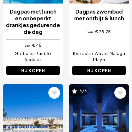
Dagpas met lunch
Dagpas zwembad
en onbeperkt
met ontbijt & lunch
drankjes gedurende
de dag
€ 78,75
van
€ 45
van
Globales Pueblo
Iberostar Waves Málaga
Andaluz
Playa
NU KOPEN
NU KOPEN
Afbeelding
Afbeelding
5 / 5