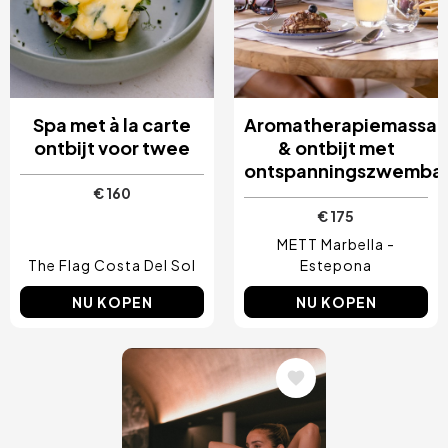
Spa met à la carte
Aromatherapiemassa
ontbijt voor twee
& ontbijt met
ontspanningszwemba
€ 160
€ 175
METT Marbella -
The Flag Costa Del Sol
Estepona
NU KOPEN
NU KOPEN
Afbeelding