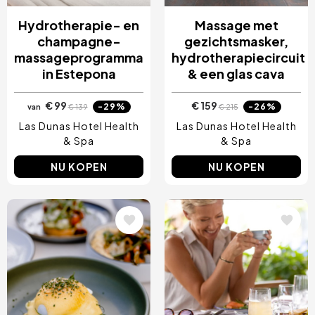
Hydrotherapie- en
Massage met
champagne-
gezichtsmasker,
massageprogramma
hydrotherapiecircuit
in Estepona
& een glas cava
€ 99
€ 159
-29%
-26%
van
€ 139
€ 215
Las Dunas Hotel Health
Las Dunas Hotel Health
& Spa
& Spa
NU KOPEN
NU KOPEN
Afbeelding
Afbeelding