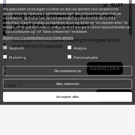
SLUIT
We gebruiken onze eigen cookies en die van derden voor analytische
Mis nooit meer de kans om
doeleinden en laten we u advertenties zien die verband houden met uw
voorkeuren, op basis van uw surfgedrag (bijvoorbeeld de bezochte
websites). U kunt cookies accepteren door op de knop "Accepteer alles" te
jezelf te verwennen!
klikken of het gebruik ervan configureren of weigeren door respectievelijk op
"Sla voorkeuren op" of "Alles ontkennen" te klikken.
Bekijk ons ​​Cookiebeleid voor meer details
Meld je aan voor exclusieve toegang tot weggeefacties
Mis nooit meer de kans om jezelf
en promoties in jouw stad.
Verplicht
Analyse
te verwennen!
E-mail
Marketing
Personalisatie
Meld je aan voor exclusieve toegang tot weggeefacties en
AANMELDEN
Sla voorkeuren op
promoties in jouw stad.
Alles ontkennen
E-mail
AANMELDEN
Accepteer alles
Categories