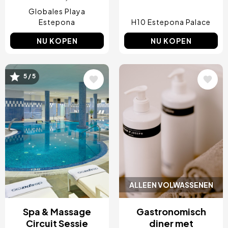
Globales Playa
Estepona
H10 Estepona Palace
NU KOPEN
NU KOPEN
Afbeelding
Afbeelding
5 / 5
ALLEEN VOLWASSENEN
Spa & Massage
Gastronomisch
Circuit Sessie
diner met