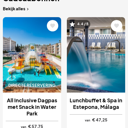
Bekijk alles
Afbeelding
Afbeelding
4.4 / 5
DIRECTE RESERVERING
All Inclusive Dagpas
Lunchbuffet & Spa in
met Snack in Water
Estepona, Málaga
Park
€ 47,25
van
€ 57,75
van