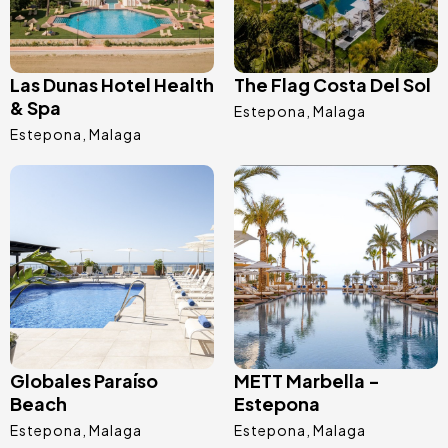
Las Dunas Hotel Health
The Flag Costa Del Sol
& Spa
Estepona
Malaga
Estepona
Malaga
Afbeelding
Afbeelding
Globales Paraíso
METT Marbella -
Beach
Estepona
Estepona
Malaga
Estepona
Malaga