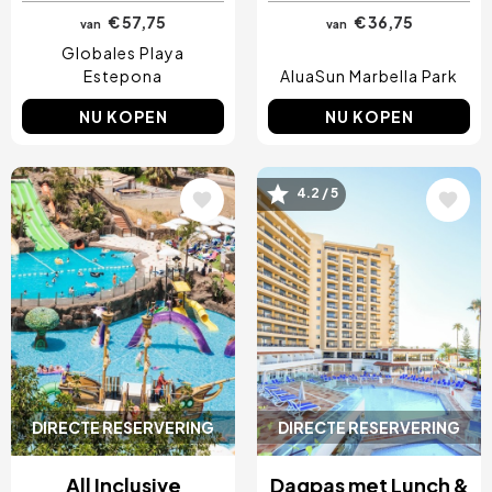
€ 57,75
€ 36,75
van
van
Globales Playa
Estepona
AluaSun Marbella Park
NU KOPEN
NU KOPEN
Afbeelding
Afbeelding
4.2 / 5
DIRECTE RESERVERING
DIRECTE RESERVERING
All Inclusive
Dagpas met Lunch &