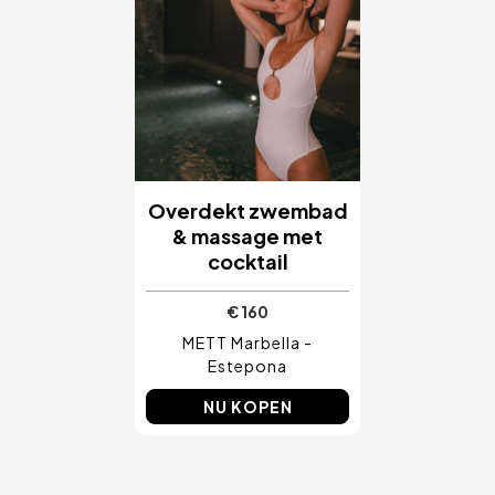
Overdekt zwembad
& massage met
cocktail
€ 160
METT Marbella -
Estepona
NU KOPEN