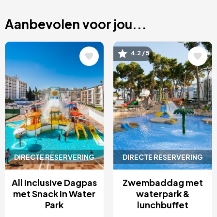
Aanbevolen voor jou...
Afbeelding
Afbeelding
4.2 / 5
DIRECTE RESERVERING
DIRECTE RESERVERING
All Inclusive Dagpas
Zwembaddag met
met Snack in Water
waterpark &
Park
lunchbuffet