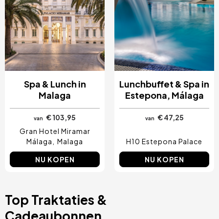
Spa & Lunch in
Lunchbuffet & Spa in
Malaga
Estepona, Málaga
€ 103,95
€ 47,25
van
van
Gran Hotel Miramar
Málaga
Malaga
H10 Estepona Palace
NU KOPEN
NU KOPEN
Top Traktaties &
Cadeaubonnen