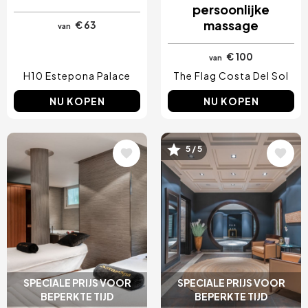
persoonlijke
massage
€ 63
van
€ 100
van
H10 Estepona Palace
The Flag Costa Del Sol
NU KOPEN
NU KOPEN
Afbeelding
Afbeelding
5 / 5
SPECIALE PRIJS VOOR
SPECIALE PRIJS VOOR
BEPERKTE TIJD
BEPERKTE TIJD