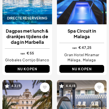
DIRECTE RESERVERING
Dagpas met lunch &
Spa Circuit in
drankjes tijdens de
Malaga
dag in Marbella
€ 47,25
van
€ 55
van
Gran Hotel Miramar
Globales Cortijo Blanco
Málaga
Malaga
NU KOPEN
NU KOPEN
Afbeelding
Afbeelding
4.3 / 5
4.4 / 5