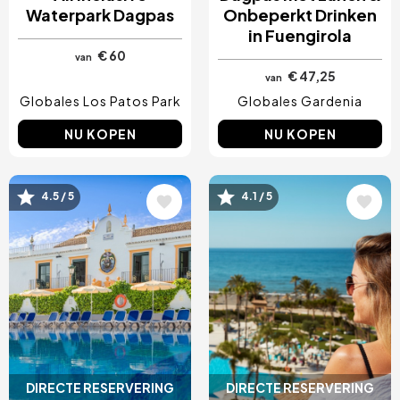
Waterpark Dagpas
Onbeperkt Drinken
in Fuengirola
€ 60
van
€ 47,25
van
Globales Los Patos Park
Globales Gardenia
NU KOPEN
NU KOPEN
Afbeelding
Afbeelding
4.5 / 5
4.1 / 5
DIRECTE RESERVERING
DIRECTE RESERVERING