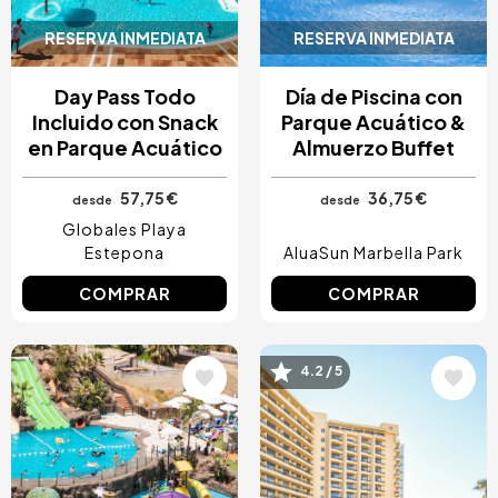
RESERVA INMEDIATA
RESERVA INMEDIATA
Day Pass Todo
Día de Piscina con
Incluido con Snack
Parque Acuático &
en Parque Acuático
Almuerzo Buffet
57,75 €
36,75 €
desde
desde
Globales Playa
Estepona
AluaSun Marbella Park
COMPRAR
COMPRAR
Image
Image
4.2 / 5