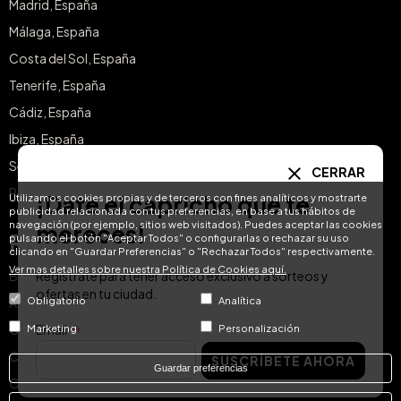
Madrid, España
Málaga, España
Costa del Sol, España
Tenerife, España
Cádiz, España
Ibiza, España
Sevilla, España
CERRAR
Pontevedra, España
¡Date el capricho que te
Utilizamos cookies propias y de terceros con fines analíticos y mostrarte
publicidad relacionada con tus preferencias, en base a tus hábitos de
navegación (por ejemplo, sitios web visitados). Puedes aceptar las cookies
mereces!
Regiones
pulsando el botón "Aceptar Todos" o configurarlas o rechazar su uso
clicando en "Guardar Preferencias" o "Rechazar Todos" respectivamente.
Ver mas detalles sobre nuestra Política de Cookies aquí.
Regístrate para tener acceso exclusivo a sorteos y
Baleares, España
ofertas en tu ciudad.
Obligatorio
Analítica
Andalucía, España
Email
Cataluña, España
Marketing
Personalización
Canarias, España
SUSCRÍBETE AHORA
Guardar preferencias
Comunidad de Madrid, España