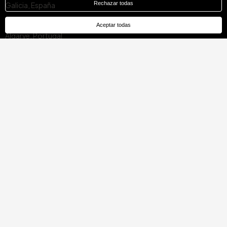
Rechazar todas
Galicia, España
Comunitat Valenciana, España
Aceptar todas
Algarve, Portugal
Quintana Roo, México
Distrito de Lisboa, Portugal
Vende con
Compra en
Hotel Treats
Hotel Treats
Para hoteleros
Sobre nosotros
Premios
Regalos corporativos
Solicita una demostración
Afiliados
Ofertas de empleo
FAQ
Blog empresarial
Blog