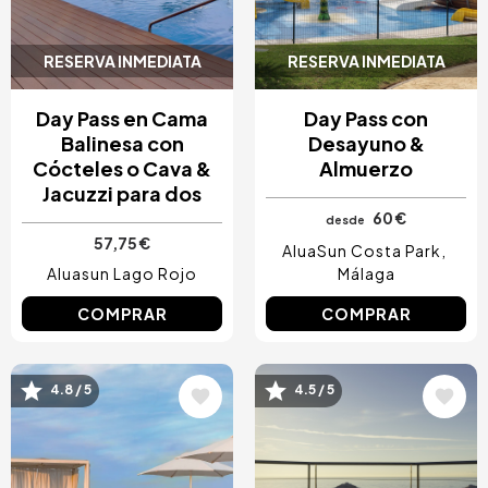
RESERVA INMEDIATA
RESERVA INMEDIATA
Day Pass en Cama
Day Pass con
Balinesa con
Desayuno &
Cócteles o Cava &
Almuerzo
Jacuzzi para dos
60 €
desde
57,75 €
AluaSun Costa Park
Aluasun Lago Rojo
Málaga
COMPRAR
COMPRAR
Image
Image
4.8 / 5
4.5 / 5