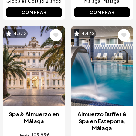
Globales Cortijo Blanco
Málaga
Málaga
COMPRAR
COMPRAR
Image
Image
4.3 / 5
4.4 / 5
Spa & Almuerzo en
Almuerzo Buffet &
Málaga
Spa en Estepona,
Málaga
103,95 €
desde