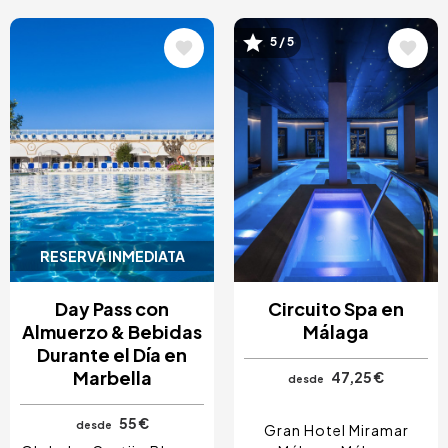
Image
Image
5 / 5
RESERVA INMEDIATA
Day Pass con
Circuito Spa en
Almuerzo & Bebidas
Málaga
Durante el Día en
Marbella
47,25 €
desde
55 €
desde
Gran Hotel Miramar