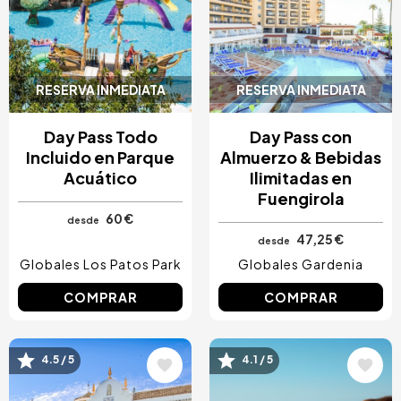
RESERVA INMEDIATA
RESERVA INMEDIATA
Day Pass Todo
Day Pass con
Incluido en Parque
Almuerzo & Bebidas
Acuático
Ilimitadas en
Fuengirola
60 €
desde
47,25 €
desde
Globales Los Patos Park
Globales Gardenia
COMPRAR
COMPRAR
Image
Image
4.5 / 5
4.1 / 5