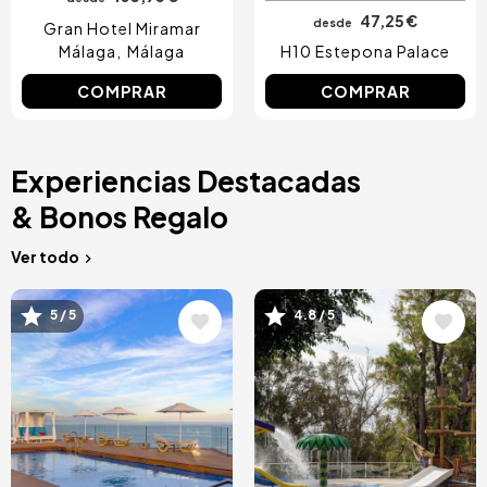
47,25 €
desde
Gran Hotel Miramar
Málaga
Málaga
H10 Estepona Palace
COMPRAR
COMPRAR
Experiencias Destacadas
& Bonos Regalo
Ver todo
Image
Image
5 / 5
4.8 / 5