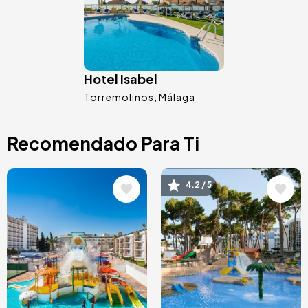
Hotel Isabel
Torremolinos
Málaga
Recomendado Para Ti
Image
Image
4.2 / 5