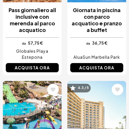
Pass giornaliero all
Giornata in piscina
inclusive con
con parco
merenda al parco
acquatico e pranzo
acquatico
a buffet
57,75 €
36,75 €
da
da
Globales Playa
Estepona
AluaSun Marbella Park
ACQUISTA ORA
ACQUISTA ORA
Immagine
Immagine
4.3 / 5