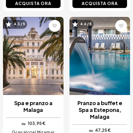
ACQUISTA ORA
ACQUISTA ORA
Immagine
Immagine
4.3 / 5
4.6 / 5
Spa e pranzo a
Pranzo a buffet e
Malaga
Spa a Estepona,
Malaga
103,95 €
da
47,25 €
da
Gran Hotel Miramar