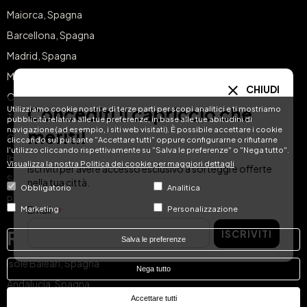
Maiorca, Spagna
Barcellona, Spagna
Madrid, Spagna
Malaga, Spagna
CHIUDI
Costa del Sol, Spagna
Concediti il capriccio che
Utilizziamo cookie nostri e di terze parti per scopi analitici e ti mostriamo
Tenerife, Spagna
pubblicità relativa alle tue preferenze, in base alle tue abitudini di
navigazione (ad esempio, i siti web visitati). È possibile accettare i cookie
meriti!
Cádiz, Spagna
cliccando sul pulsante "Accettare tutti" oppure configurarne o rifiutarne
l'utilizzo cliccando rispettivamente su "Salva le preferenze" o "Nega tutto".
Ibiza, Spagna
Visualizza la nostra Politica dei cookie per maggiori dettagli
Iscriviti per avere accesso esclusivo a sorteggi e offerte
Sevilla, Spagna
nella tua città.
Obbligatorio
Analitica
Pontevedra, Spagna
Email
Marketing
Personalizzazione
Regioni
ISCRIVITI
Salva le preferenze
Isole Baleari, Spagna
Nega tutto
Andalucia, Spagna
Accettare tutti
Catalogna, Spagna