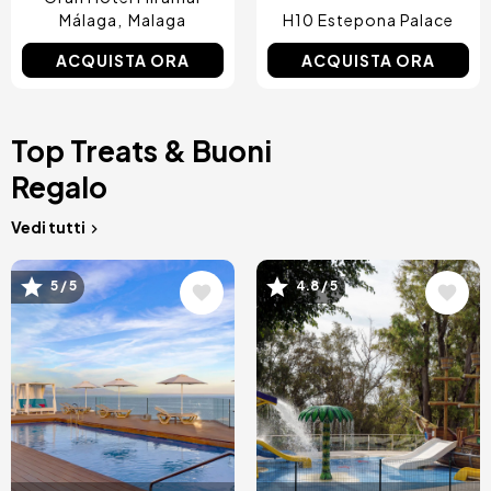
Málaga
Malaga
H10 Estepona Palace
ACQUISTA ORA
ACQUISTA ORA
Top Treats & Buoni
Regalo
Vedi tutti
Immagine
Immagine
5 / 5
4.8 / 5