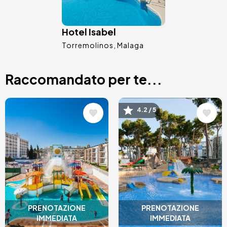
Hotel Isabel
Torremolinos
Malaga
Raccomandato per te...
Immagine
Immagine
4.2 / 5
PRENOTAZIONE
PRENOTAZIONE
IMMEDIATA
IMMEDIATA