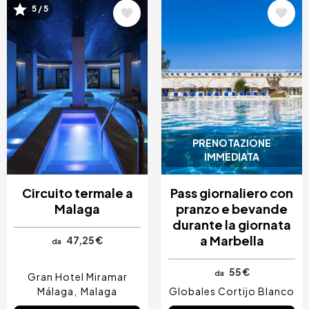
Immagine
Immagine
5 / 5
PRENOTAZIONE
IMMEDIATA
Circuito termale a
Pass giornaliero con
Malaga
pranzo e bevande
durante la giornata
a Marbella
47,25 €
da
55 €
da
Gran Hotel Miramar
Málaga
Malaga
Globales Cortijo Blanco