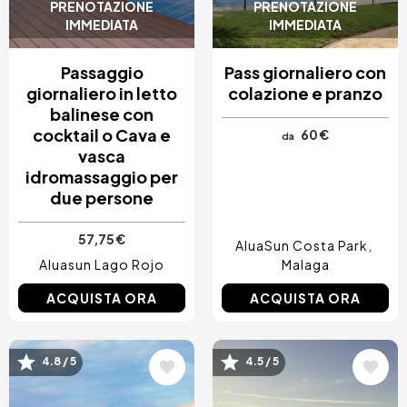
PRENOTAZIONE
PRENOTAZIONE
IMMEDIATA
IMMEDIATA
Passaggio
Pass giornaliero con
giornaliero in letto
colazione e pranzo
balinese con
cocktail o Cava e
60 €
da
vasca
idromassaggio per
due persone
57,75 €
AluaSun Costa Park
Aluasun Lago Rojo
Malaga
ACQUISTA ORA
ACQUISTA ORA
Immagine
Immagine
4.8 / 5
4.5 / 5