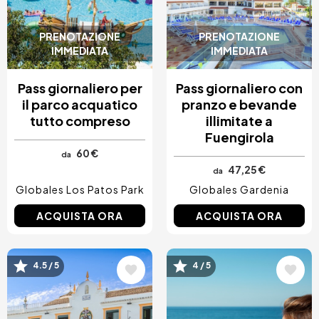
PRENOTAZIONE
PRENOTAZIONE
IMMEDIATA
IMMEDIATA
Pass giornaliero per
Pass giornaliero con
il parco acquatico
pranzo e bevande
tutto compreso
illimitate a
Fuengirola
60 €
da
47,25 €
da
Globales Los Patos Park
Globales Gardenia
ACQUISTA ORA
ACQUISTA ORA
Immagine
Immagine
4.5 / 5
4 / 5