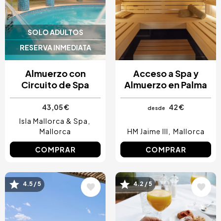
SOLO ADULTOS
RESERVA INMEDIATA
Almuerzo con
Acceso a Spa y
Circuito de Spa
Almuerzo en Palma
43,05 €
42 €
desde
Isla Mallorca & Spa
Mallorca
HM Jaime III
Mallorca
COMPRAR
COMPRAR
Image
Image
4.5 / 5
4.2 / 5