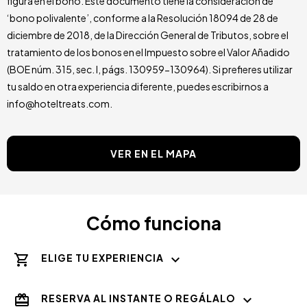
figura en el bono. Este documento tiene la consideración de
‘bono polivalente’, conforme a la Resolución 18094 de 28 de
diciembre de 2018, de la Dirección General de Tributos, sobre el
tratamiento de los bonos en el Impuesto sobre el Valor Añadido
(BOE núm. 315, sec. I, págs. 130959-130964). Si prefieres utilizar
tu saldo en otra experiencia diferente, puedes escribirnos a
info@hoteltreats.com.
VER EN EL MAPA
Cómo funciona
ELIGE TU EXPERIENCIA
RESERVA AL INSTANTE O REGÁLALO