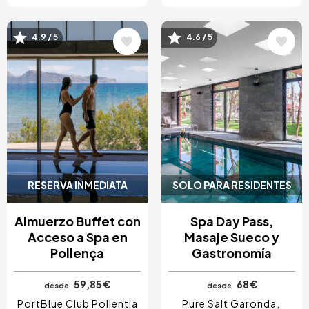
Image
Image
4.9 / 5
4.6 / 5
RESERVA INMEDIATA
SOLO PARA RESIDENTES
Almuerzo Buffet con
Spa Day Pass,
Acceso a Spa en
Masaje Sueco y
Pollença
Gastronomía
59,85 €
68 €
desde
desde
PortBlue Club Pollentia
Pure Salt Garonda