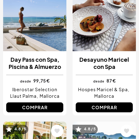
Day Pass con Spa,
Desayuno Maricel
Piscina & Almuerzo
con Spa
99,75 €
87 €
desde
desde
Iberostar Selection
Hospes Maricel & Spa
Llaut Palma
Mallorca
Mallorca
COMPRAR
COMPRAR
Image
Image
4.8 / 5
4.8 / 5