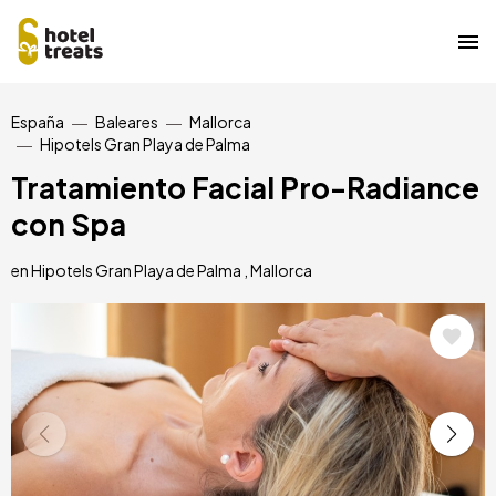
Pasar
España
Baleares
Mallorca
al
Hipotels Gran Playa de Palma
contenido
principal
Tratamiento Facial Pro-Radiance
con Spa
en Hipotels Gran Playa de Palma , Mallorca
Image