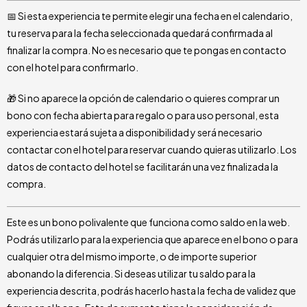
📅 Si esta experiencia te permite elegir una fecha en el calendario,
tu reserva para la fecha seleccionada quedará confirmada al
finalizar la compra. No es necesario que te pongas en contacto
con el hotel para confirmarlo.
🎁 Si no aparece la opción de calendario o quieres comprar un
bono con fecha abierta para regalo o para uso personal, esta
experiencia estará sujeta a disponibilidad y será necesario
contactar con el hotel para reservar cuando quieras utilizarlo. Los
datos de contacto del hotel se facilitarán una vez finalizada la
compra.
Este es un bono polivalente que funciona como saldo en la web.
Podrás utilizarlo para la experiencia que aparece en el bono o para
cualquier otra del mismo importe, o de importe superior
abonando la diferencia. Si deseas utilizar tu saldo para la
experiencia descrita, podrás hacerlo hasta la fecha de validez que