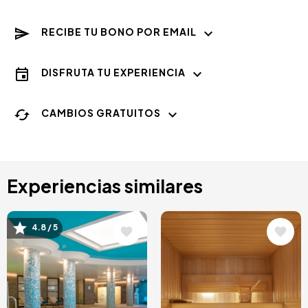
RECIBE TU BONO POR EMAIL
DISFRUTA TU EXPERIENCIA
CAMBIOS GRATUITOS
Experiencias similares
Image
Image
4.8 / 5