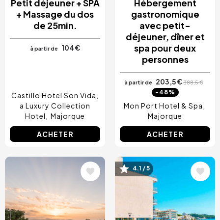
Petit déjeuner + SPA
Hébergement
+ Massage du dos
gastronomique
de 25min.
avec petit-
déjeuner, dîner et
spa pour deux
104 €
à partir de
personnes
203,5 €
à partir de
388,5 €
-48%
Castillo Hotel Son Vida,
a Luxury Collection
Mon Port Hotel & Spa
Hotel
Majorque
Majorque
ACHETER
ACHETER
Image
Image
4.1 / 5