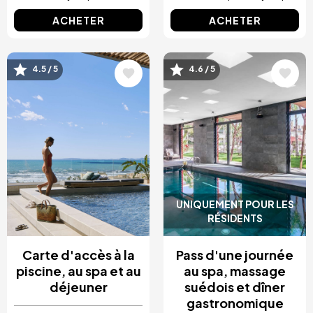
ACHETER
ACHETER
Image
Image
4.5 / 5
4.6 / 5
UNIQUEMENT POUR LES
RÉSIDENTS
Carte d'accès à la
Pass d'une journée
piscine, au spa et au
au spa, massage
déjeuner
suédois et dîner
gastronomique