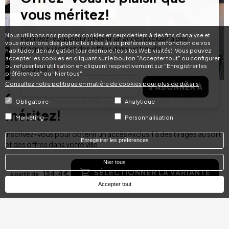
vous méritez!
Inscrivez-vous pour obtenir un accès exclusif à des
Nous utilisons nos propres cookies et ceux de tiers à des fins d'analyse et
vous montrons des publicités liées à vos préférences, en fonction de vos
tirages au sort et des offres dans votre ville.
habitudes de navigation (par exemple, les sites Web visités). Vous pouvez
accepter les cookies en cliquant sur le bouton "Accepter tout" ou configurer
Courriel :
ou refuser leur utilisation en cliquant respectivement sur "Enregistrer les
préférences" ou "Nier tous".
S'ABONNER À
Consultez notre politique en matière de cookies pour plus de détails
Offrez-vous le plaisir que vous
Obligatoire
Analytique
méritez!
Marketing
Personnalisation
Inscrivez-vous pour obtenir un accès exclusif à des tirages au sort
Enregistrer les préférences
et des offres dans votre ville.
Nier tous
Courriel :
SÉLECTIONNER LA VARIANTE
134,4 €
à partir de
S'ABONNER À
Accepter tout