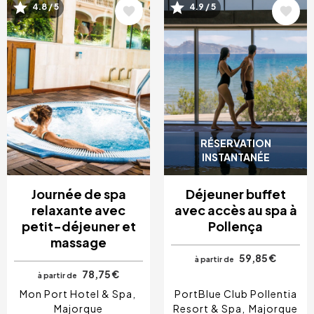
Image
Image
4.8 / 5
4.9 / 5
RÉSERVATION
INSTANTANÉE
Journée de spa
Déjeuner buffet
relaxante avec
avec accès au spa à
petit-déjeuner et
Pollença
massage
59,85 €
à partir de
78,75 €
à partir de
Mon Port Hotel & Spa
PortBlue Club Pollentia
Majorque
Resort & Spa
Majorque