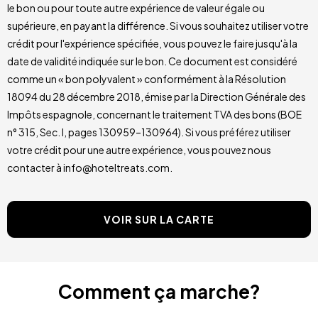
le bon ou pour toute autre expérience de valeur égale ou
supérieure, en payant la différence. Si vous souhaitez utiliser votre
crédit pour l'expérience spécifiée, vous pouvez le faire jusqu'à la
date de validité indiquée sur le bon. Ce document est considéré
comme un « bon polyvalent » conformément à la Résolution
18094 du 28 décembre 2018, émise par la Direction Générale des
Impôts espagnole, concernant le traitement TVA des bons (BOE
n° 315, Sec. I, pages 130959–130964). Si vous préférez utiliser
votre crédit pour une autre expérience, vous pouvez nous
contacter à info@hoteltreats.com.
VOIR SUR LA CARTE
Comment ça marche?