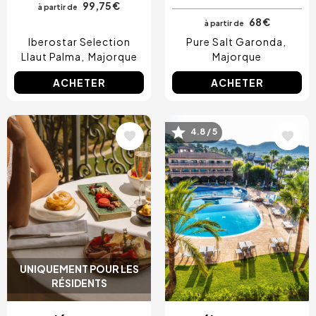
99,75 €
à partir de
68 €
à partir de
Iberostar Selection
Pure Salt Garonda
Llaut Palma
Majorque
Majorque
ACHETER
ACHETER
Image
Image
4.8 / 5
UNIQUEMENT POUR LES
RÉSIDENTS