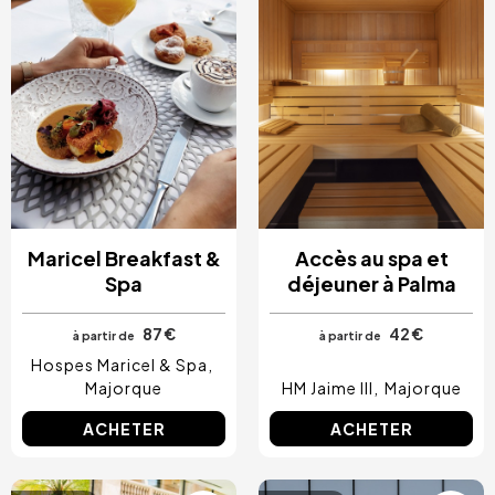
Maricel Breakfast &
Accès au spa et
Spa
déjeuner à Palma
87 €
42 €
à partir de
à partir de
Hospes Maricel & Spa
Majorque
HM Jaime III
Majorque
ACHETER
ACHETER