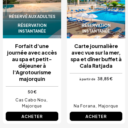
RÉSERVÉ AUX ADULTES
RÉSERVATION
RÉSERVATION
INSTANTANÉE
INSTANTANÉE
Forfait d'une
Carte journalière
journée avec accès
avec vue sur la mer,
au spa et petit-
spa et dîner buffet à
déjeuner à
Cala Ratjada
l'Agrotourisme
majorquin
38,85 €
à partir de
50 €
Cas Cabo Nou
Majorque
Na Forana
Majorque
ACHETER
ACHETER