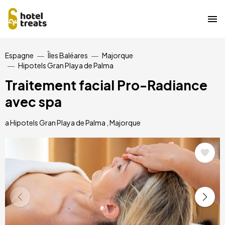
Aller
Espagne
Îles Baléares
Majorque
au
Hipotels Gran Playa de Palma
contenu
principal
Traitement facial Pro-Radiance
avec spa
a Hipotels Gran Playa de Palma , Majorque
Image