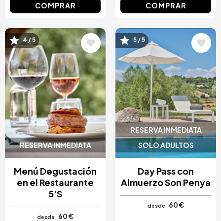
COMPRAR
COMPRAR
Image
Image
4 / 5
5 / 5
RESERVA INMEDIATA
RESERVA INMEDIATA
SOLO ADULTOS
Menú Degustación
Day Pass con
en el Restaurante
Almuerzo Son Penya
5'S
60 €
desde
60 €
desde