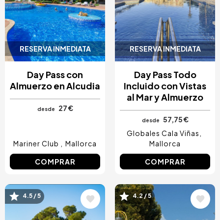
RESERVA INMEDIATA
RESERVA INMEDIATA
Day Pass con
Day Pass Todo
Almuerzo en Alcudia
Incluido con Vistas
al Mar y Almuerzo
27 €
desde
57,75 €
desde
Globales Cala Viñas
Mariner Club
Mallorca
Mallorca
COMPRAR
COMPRAR
Image
Image
4.5 / 5
4.2 / 5