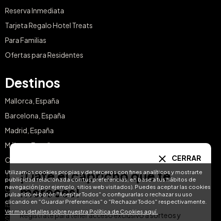
Reserva Inmediata
Tarjeta Regalo Hotel Treats
Para Familias
Ofertas para Residentes
Destinos
Mallorca, España
Barcelona, España
Madrid, España
Málaga, España
CERRAR
Costa del Sol, España
¡Date el capricho que te
Utilizamos cookies propias y de terceros con fines analíticos y mostrarte
Tenerife, España
publicidad relacionada con tus preferencias, en base a tus hábitos de
navegación (por ejemplo, sitios web visitados). Puedes aceptar las cookies
mereces!
Cádiz, España
pulsando el botón "Aceptar Todos" o configurarlas o rechazar su uso
clicando en "Guardar Preferencias" o "Rechazar Todos" respectivamente.
Ibiza, España
Ver mas detalles sobre nuestra Política de Cookies aquí.
Regístrate para tener acceso exclusivo a sorteos y
Sevilla, España