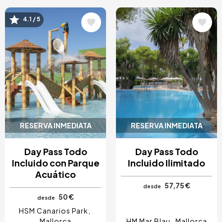
Image
Image
4.1 / 5
RESERVA INMEDIATA
RESERVA INMEDIATA
Day Pass Todo
Day Pass Todo
Incluido con Parque
Incluido Ilimitado
Acuático
57,75 €
desde
50 €
desde
HSM Canarios Park
Mallorca
HM Mar Blau
Mallorca