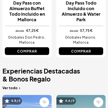
Day Pass con
Day Pass Todo
Almuerzo Buffet
Incluido con
Todo Incluido en
Almuerzo & Water
Mallorca
Park
47,25 €
57,75 €
desde
desde
Globales Don Pedro
Globales Maioris
Mallorca
Mallorca
COMPRAR
COMPRAR
Experiencias Destacadas
& Bonos Regalo
Ver todo
Image
Image
4.8 / 5
4.6 / 5