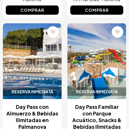
COMPRAR
COMPRAR
Image
Image
RESERVA INMEDIATA
RESERVA INMEDIATA
Day Pass con
Day Pass Familiar
Almuerzo & Bebidas
con Parque
Ilimitadas en
Acuático, Snacks &
Palmanova
Bebidas Ilimitadas