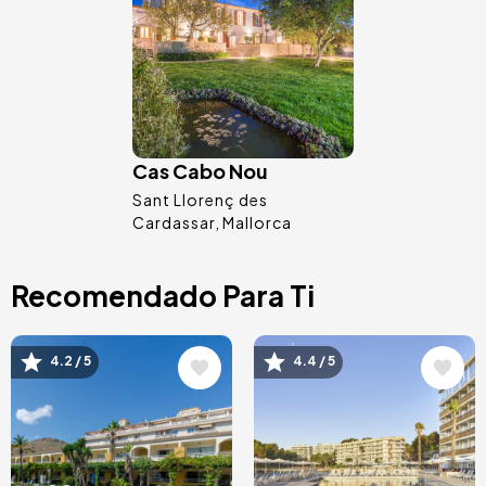
Cas Cabo Nou
Sant Llorenç des
Cardassar
Mallorca
Recomendado Para Ti
Image
Image
4.2 / 5
4.4 / 5