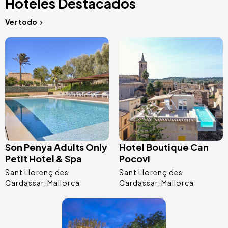
Hoteles Destacados
Ver todo
Image
Image
Son Penya Adults Only
Hotel Boutique Can
Petit Hotel & Spa
Pocovi
Sant Llorenç des
Sant Llorenç des
Cardassar
Mallorca
Cardassar
Mallorca
Image