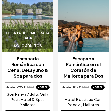
OFERTA DE TEMPORADA
BAJA
SOLO ADULTOS
Escapada
Escapada
Romántica con
Romántica en el
Cena, Desayuno &
Corazón de
Spa para dos
Mallorca para Dos
299 €
189 €
-50%
-50%
desde
598 €
desde
378 €
Son Penya Adults Only
Petit Hotel & Spa
Hotel Boutique Can
Mallorca
Pocovi
Mallorca