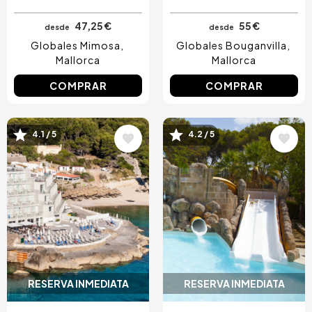
47,25 €
55 €
desde
desde
Globales Mimosa
Globales Bouganvilla
Mallorca
Mallorca
COMPRAR
COMPRAR
Image
Image
4.1 / 5
4.2 / 5
RESERVA INMEDIATA
RESERVA INMEDIATA