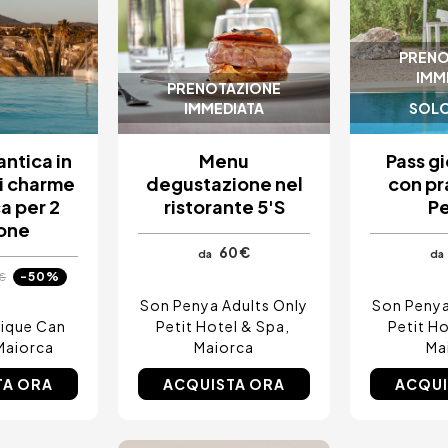
PRENO
IMM
PRENOTAZIONE
IMMEDIATA
SOLO
ntica in
Menu
Pass gi
di charme
degustazione nel
con pr
a per 2
ristorante 5'S
P
one
60 €
da
da
-50%
€
Son Penya Adults Only
Son Penya
tique Can
Petit Hotel & Spa
Petit H
Maiorca
Maiorca
Ma
TA ORA
ACQUISTA ORA
ACQUI