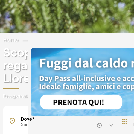
Home
Spagna
Isole Baleari
Maiorca
Scopri esperienze e buo
regalo sui hotel di lusso 
Llorenç des Cardassar
Pass giornalieri, spa, brunch, fughe e tanto altro
Dove?