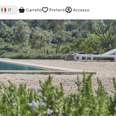
elect your language
IT
Carrello
Preferiti
Accesso