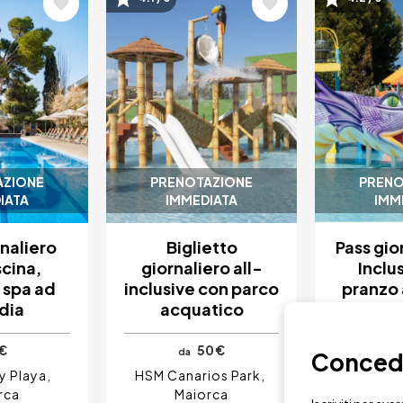
e
Immagine
Immagi
AZIONE
PRENOTAZIONE
PRENO
IATA
IMMEDIATA
IMM
rnaliero
Biglietto
Pass gior
scina,
giornaliero all-
Inclu
 spa ad
inclusive con parco
pranzo 
dia
acquatico
parco 
€
50 €
da
da
Concedit
y Playa
HSM Canarios Park
Ilunion
rca
Maiorca
Mallorc