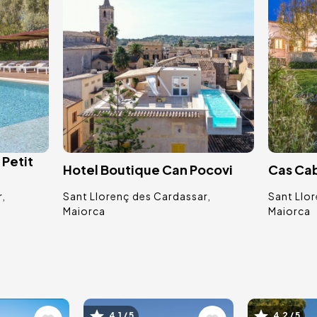
 Petit
Hotel Boutique Can Pocovi
Cas Ca
r
Sant Llorenç des Cardassar
Sant Llo
Maiorca
Maiorca
4.1 / 5
4.2 / 5