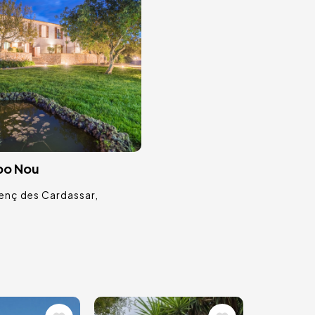
bo Nou
renç des Cardassar