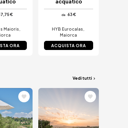
uatico
acquatico
7,75 €
63 €
da
s Maioris
HYB Eurocalas
iorca
Maiorca
STA ORA
ACQUISTA ORA
Vedi tutti
ne
Immagine