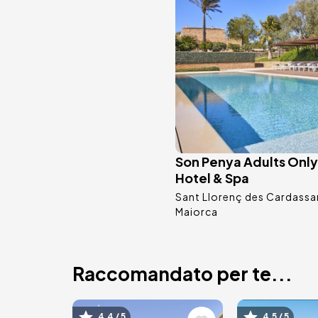
Son Penya Adults Only
Hotel & Spa
Sant Llorenç des Cardassa
Maiorca
Raccomandato per te...
4.4 / 5
4.5 / 5