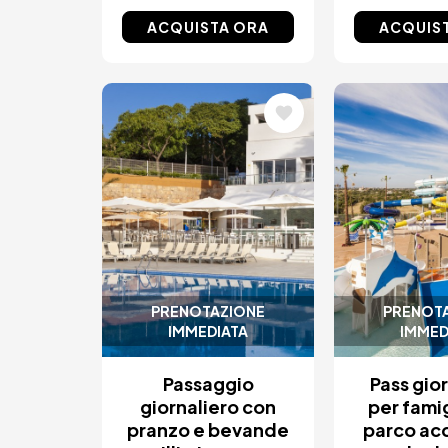
ACQUISTA ORA
ACQUIS
Immagine
Immagin
PRENOTAZIONE
PRENOT
IMMEDIATA
IMMED
Passaggio
Pass gio
giornaliero con
per fami
pranzo e bevande
parco ac