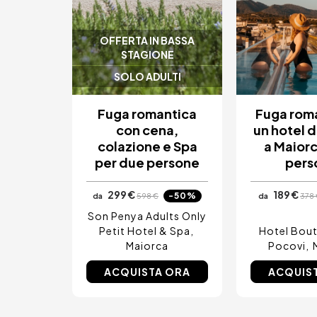
OFFERTA IN BASSA
STAGIONE
SOLO ADULTI
Fuga romantica
Fuga roma
con cena,
un hotel 
colazione e Spa
a Maiorc
per due persone
pers
299 €
189 €
-50%
da
598 €
da
378 
Son Penya Adults Only
Petit Hotel & Spa
Hotel Bou
Maiorca
Pocovi
ACQUISTA ORA
ACQUIS