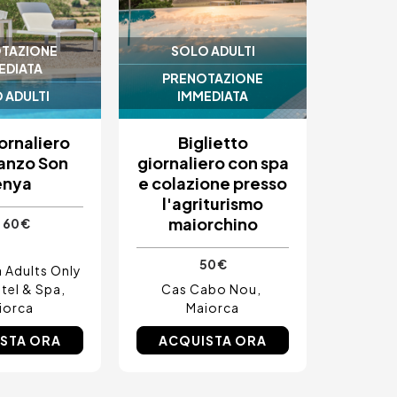
TAZIONE
SOLO ADULTI
EDIATA
PRENOTAZIONE
 ADULTI
IMMEDIATA
ornaliero
Biglietto
anzo Son
giornaliero con spa
enya
e colazione presso
l'agriturismo
maiorchino
60 €
50 €
 Adults Only
otel & Spa
Cas Cabo Nou
iorca
Maiorca
STA ORA
ACQUISTA ORA