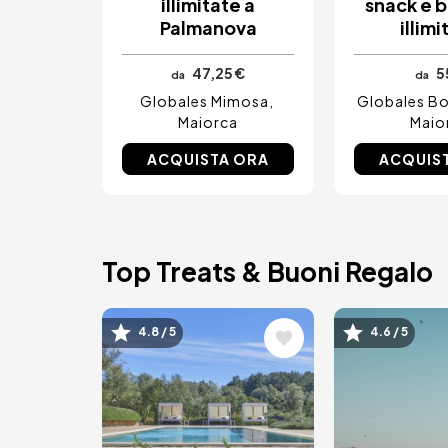
illimitate a
snack e 
Palmanova
illimi
47,25 €
5
da
da
Globales Mimosa
Globales Bo
Maiorca
Maio
ACQUISTA ORA
ACQUIS
Top Treats & Buoni Regalo
Immagine
Immagin
4.8 / 5
4.6 / 5