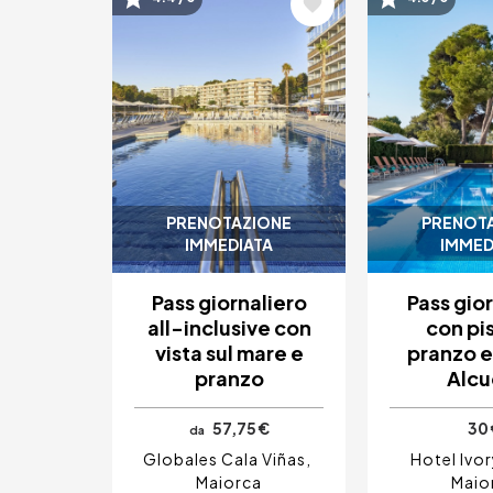
Immagine
Immagin
PRENOTAZIONE
PRENOT
IMMEDIATA
IMMED
Pass giornaliero
Pass gio
all-inclusive con
con pi
vista sul mare e
pranzo e
pranzo
Alcu
57,75 €
30 
da
Globales Cala Viñas
Hotel Ivor
Maiorca
Maio