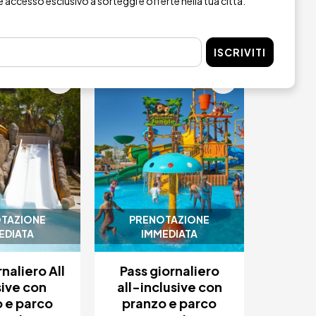
re accesso esclusivo a sorteggi e offerte nella tua città.
STA ORA
ACQUISTA ORA
ISCRIVITI
ne
Immagine
4.4 / 5
TAZIONE
PRENOTAZIONE
EDIATA
IMMEDIATA
naliero All
Pass giornaliero
sive con
all-inclusive con
 e parco
pranzo e parco