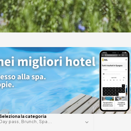
ni
in Sant
Data in m
Seleziona la categoria
Day pass, Brunch, Spa...