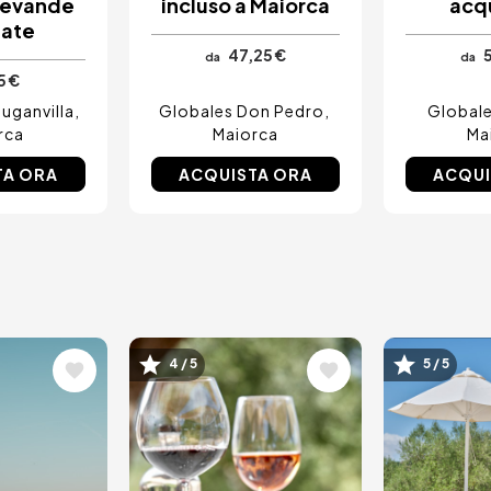
bevande
incluso a Maiorca
acq
tate
47,25 €
5
da
da
5 €
uganvilla
Globales Don Pedro
Globale
rca
Maiorca
Ma
TA ORA
ACQUISTA ORA
ACQUI
e
Immagine
Immagi
4 / 5
5 / 5