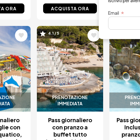
Iscriviti per ave
TA ORA
ACQUISTA ORA
ACQUI
Email
e
Immagine
Immagi
4.1 / 5
4.2 / 5
AZIONE
PRENOTAZIONE
PRENO
IATA
IMMEDIATA
IMM
rnaliero
Pass giornaliero
Pass gior
glie con
con pranzo a
Inclu
quatico,
buffet tutto
pranzo