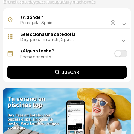
Brunch, spa, day pass, escapadas y mucho más
¿A dónde?
Selecciona una categoría
Day pass, Brunch, Spa...
¿Alguna fecha?
BUSCAR