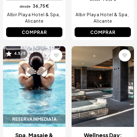
36,75 €
desde
Albir Playa Hotel & Spa
Albir Playa Hotel & Spa
Alicante
Alicante
COMPRAR
COMPRAR
Image
Image
4.5 / 5
RESERVA INMEDIATA
Spa, Masaje &
Wellness Day: