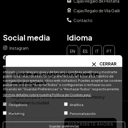
Cajas Regalo de Pestana
Cajas Regalo de Vila Galé
Contacto
Social media
Idioma
Instagram
EN
ES
IT
PT
Facebook
CERRAR
DE
FR
NL
YouTube
¡Date el capricho que te
Utilizamos cookies propias y de terceros con fines analíticos y mostrarte
publicidad relacionada con tus preferencias, en base a tus hábitos de
TikTok
navegación (por ejemplo, sitios web visitados). Puedes aceptar las cookies
mereces!
pulsando el botón "Aceptar Todos" o configurarlas o rechazar su uso
LinkedIn
clicando en "Guardar Preferencias" o "Rechazar Todos" respectivamente.
Ver mas detalles sobre nuestra Política de Cookies aquí.
Regístrate para tener acceso exclusivo a sorteos y
ofertas en tu ciudad.
Obligatorio
Analítica
© Hotel Treats 2026
Email
Marketing
Personalización
SUSCRÍBETE AHORA
Tel: +34 871 51 00 40 (9:00 - 19:00 CEST)
Guardar preferencias