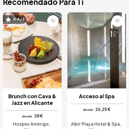
Recomendado Para Ti
Image
Image
4.4 / 5
Brunch con Cava &
Acceso al Spa
Jazz en Alicante
26,25 €
desde
38 €
desde
Hospes Amérigo
Albir Playa Hotel & Spa