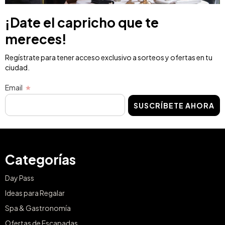
¡Date el capricho que te
mereces!
Regístrate para tener acceso exclusivo a sorteos y ofertas en tu
ciudad.
Email
SUSCRÍBETE AHORA
Categorías
Day Pass
Ideas para Regalar
Spa & Gastronomía
Ofertas de Escapadas