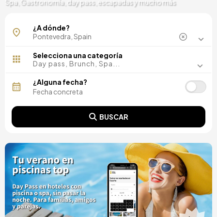
Spa, Gastronomía, day pass, escapadas y mucho más
Lalín
¿A dónde?
O Grove
Sanxenxo
Vigo
Selecciona una categoría
Day pass, Brunch, Spa...
¿Alguna fecha?
BUSCAR