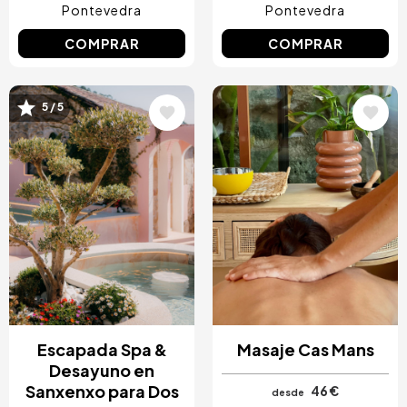
Pontevedra
Pontevedra
COMPRAR
COMPRAR
Image
Image
5 / 5
Escapada Spa &
Masaje Cas Mans
Desayuno en
Sanxenxo para Dos
46 €
desde