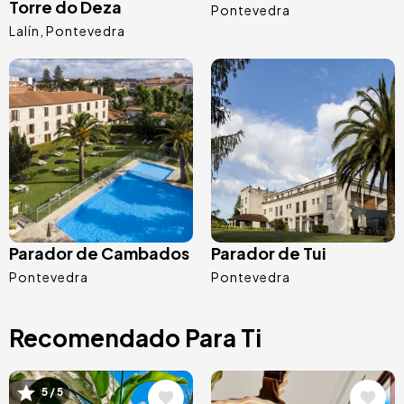
Torre do Deza
Pontevedra
Lalín
Pontevedra
Image
Image
Parador de Cambados
Parador de Tui
Pontevedra
Pontevedra
Recomendado Para Ti
Image
Image
5 / 5