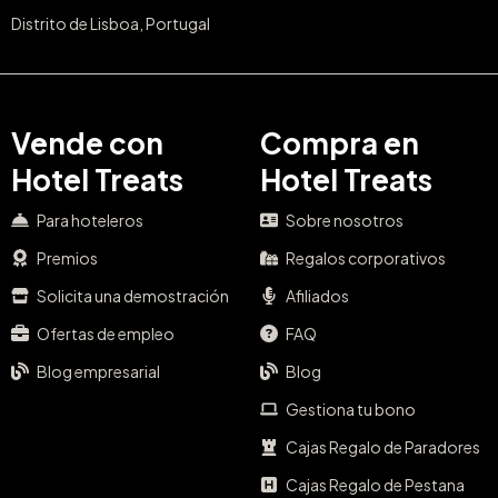
Distrito de Lisboa, Portugal
Vende con
Compra en
Hotel Treats
Hotel Treats
Para hoteleros
Sobre nosotros
Premios
Regalos corporativos
Solicita una demostración
Afiliados
Ofertas de empleo
FAQ
Blog empresarial
Blog
Gestiona tu bono
Cajas Regalo de Paradores
Cajas Regalo de Pestana