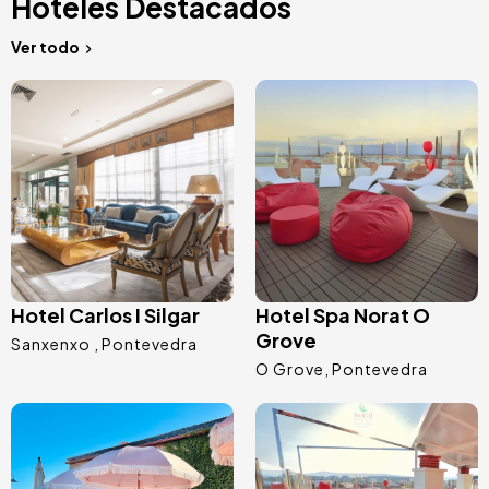
Hoteles Destacados
Ver todo
Image
Image
Hotel Carlos I Silgar
Hotel Spa Norat O
Grove
Sanxenxo
Pontevedra
O Grove
Pontevedra
Image
Image