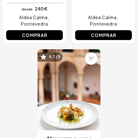
240 €
desde
Aldea Calma
Aldea Calma
Pontevedra
Pontevedra
COMPRAR
COMPRAR
Image
4.7 / 5