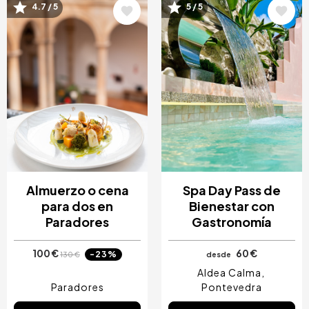
Image
Image
4.7 / 5
5 / 5
Almuerzo o cena
Spa Day Pass de
para dos en
Bienestar con
Paradores
Gastronomía
100 €
60 €
-23%
130 €
desde
Aldea Calma
Paradores
Pontevedra