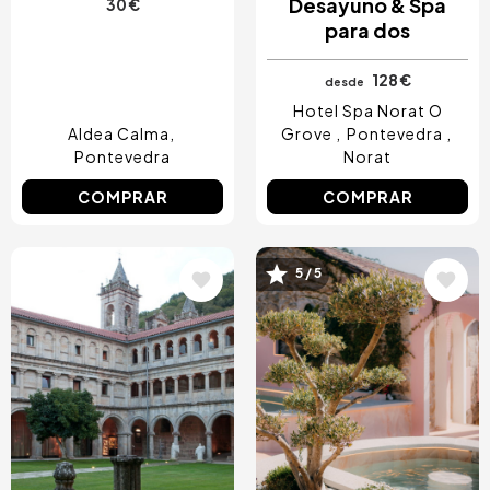
Desayuno & Spa
30 €
para dos
128 €
desde
Hotel Spa Norat O
Aldea Calma
Grove
Pontevedra
Pontevedra
Norat
COMPRAR
COMPRAR
Image
Image
5 / 5