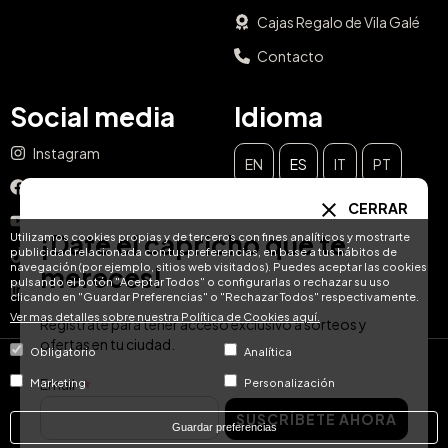
Cajas Regalo de Vila Galé
Contacto
Social media
Idioma
Instagram
EN
ES
IT
PT
Facebook
CERRAR
DE
FR
NL
YouTube
¡Date el capricho que te
Utilizamos cookies propias y de terceros con fines analíticos y mostrarte
publicidad relacionada con tus preferencias, en base a tus hábitos de
TikTok
navegación (por ejemplo, sitios web visitados). Puedes aceptar las cookies
mereces!
pulsando el botón "Aceptar Todos" o configurarlas o rechazar su uso
LinkedIn
clicando en "Guardar Preferencias" o "Rechazar Todos" respectivamente.
Ver mas detalles sobre nuestra Política de Cookies aquí.
Regístrate para tener acceso exclusivo a sorteos y
ofertas en tu ciudad.
Obligatorio
Analítica
© Hotel Treats 2026
Email
Marketing
Personalización
SUSCRÍBETE AHORA
Tel: +34 871 51 00 40 (9:00 - 19:00 CEST)
Guardar preferencias