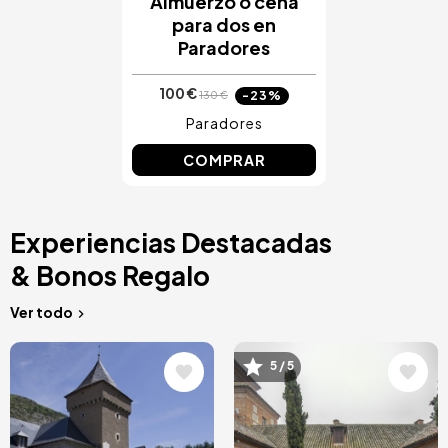
Almuerzo o cena
para dos en
Paradores
100 €
-23%
130 €
Paradores
COMPRAR
Experiencias Destacadas
& Bonos Regalo
Ver todo
Image
Image
5 / 5