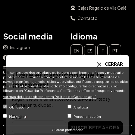
Cajas Regalo de Vila Galé
Contacto
Social media
Idioma
Instagram
EN
ES
IT
PT
Facebook
CERRAR
DE
FR
NL
YouTube
¡Date el capricho que te
Utilizamos cookies propias y de terceros con fines analíticos y mostrarte
publicidad relacionada con tus preferencias, en base a tus hábitos de
TikTok
navegación (por ejemplo, sitios web visitados). Puedes aceptar las cookies
mereces!
pulsando el botón "Aceptar Todos" o configurarlas o rechazar su uso
LinkedIn
clicando en "Guardar Preferencias" o "Rechazar Todos" respectivamente.
Ver mas detalles sobre nuestra Política de Cookies aquí.
Regístrate para tener acceso exclusivo a sorteos y
ofertas en tu ciudad.
Obligatorio
Analítica
© Hotel Treats 2026
Email
Marketing
Personalización
SUSCRÍBETE AHORA
Tel: +34 871 51 00 40 (9:00 - 19:00 CEST)
Guardar preferencias