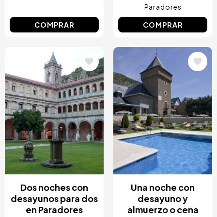
Paradores
COMPRAR
COMPRAR
Image
Image
Dos noches con
Una noche con
desayunos para dos
desayuno y
en Paradores
almuerzo o cena