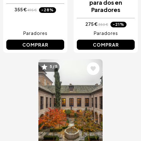
para dos en
Paradores
355 €
-28%
495 €
275 €
-21%
350 €
Paradores
Paradores
COMPRAR
COMPRAR
5 / 5
Image