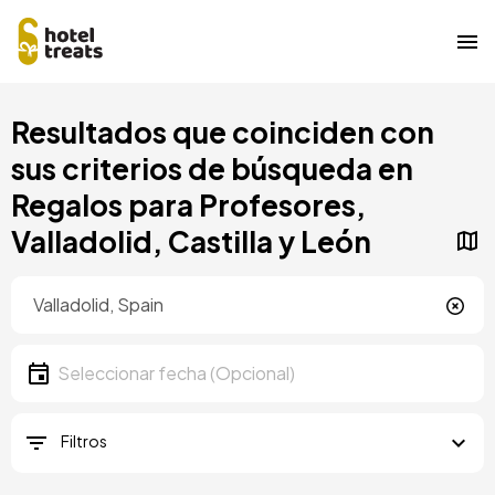
Pasar
Resultados que coinciden con
al
contenido
sus criterios de búsqueda en
principal
Regalos para Profesores,
Valladolid, Castilla y León
Ubicación
Ubicación
Fecha
Seleccionar fecha
Filtros