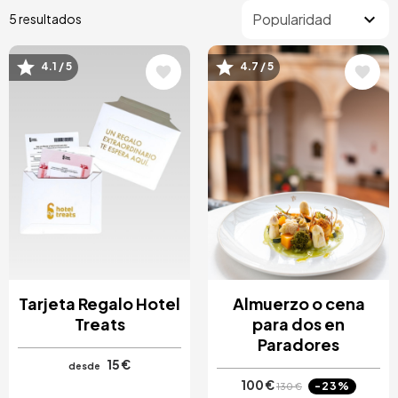
5 resultados
4.1 / 5
4.7 / 5
Image
Image
Tarjeta Regalo Hotel
Almuerzo o cena
Treats
para dos en
Paradores
15 €
desde
100 €
-23%
130 €