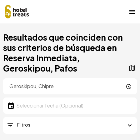
Pasar
Resultados que coinciden con
al
contenido
sus criterios de búsqueda en
principal
Reserva Inmediata,
Geroskipou, Pafos
Ubicación
Ubicación
Fecha
Seleccionar fecha
Filtros