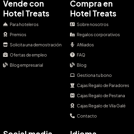
Vende con
Compra en
Hotel Treats
Hotel Treats
Para hoteleros
Sobre nosotros
Premios
Regalos corporativos
Solicita una demostración
Afiliados
Ofertas de empleo
FAQ
Blog empresarial
Blog
Gestiona tu bono
Cajas Regalo de Paradores
Cajas Regalo de Pestana
Cajas Regalo de Vila Galé
Contacto
Social media
Idioma