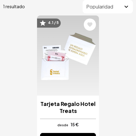
1 resultado
4.1 / 5
Image
Tarjeta Regalo Hotel
Treats
15 €
desde