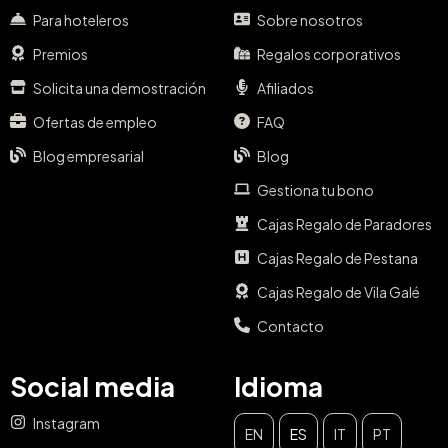
Para hoteleros
Sobre nosotros
Premios
Regalos corporativos
Solicita una demostración
Afiliados
Ofertas de empleo
FAQ
Blog empresarial
Blog
Gestiona tu bono
Cajas Regalo de Paradores
Cajas Regalo de Pestana
Cajas Regalo de Vila Galé
Contacto
Social media
Idioma
Instagram
EN
ES
IT
PT