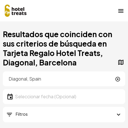
Pasar
Resultados que coinciden con
al
contenido
sus criterios de búsqueda en
principal
Tarjeta Regalo Hotel Treats,
Diagonal, Barcelona
Ubicación
Ubicación
Fecha
Seleccionar fecha
Filtros