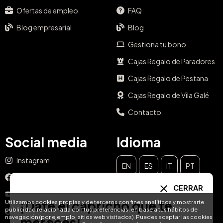
Ofertas de empleo
FAQ
Blog empresarial
Blog
Gestiona tu bono
Cajas Regalo de Paradores
Cajas Regalo de Pestana
Cajas Regalo de Vila Galé
Contacto
Social media
Idioma
Instagram
EN
ES
IT
PT
Facebook
CERRAR
DE
FR
NL
YouTube
¡Date el capricho que te
Utilizamos cookies propias y de terceros con fines analíticos y mostrarte
publicidad relacionada con tus preferencias, en base a tus hábitos de
TikTok
navegación (por ejemplo, sitios web visitados). Puedes aceptar las cookies
mereces!