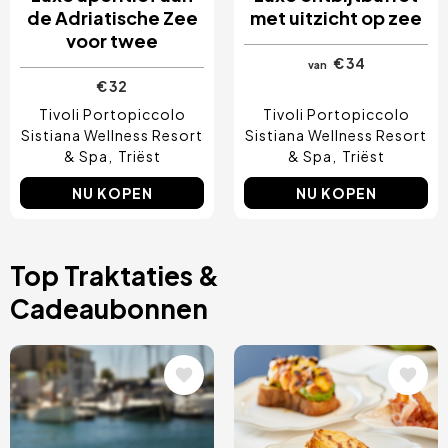
de Adriatische Zee
met uitzicht op zee
voor twee
€ 34
van
€ 32
Tivoli Portopiccolo
Tivoli Portopiccolo
Sistiana Wellness Resort
Sistiana Wellness Resort
& Spa
Triëst
& Spa
Triëst
NU KOPEN
NU KOPEN
Top Traktaties &
Cadeaubonnen
Afbeelding
Afbeelding