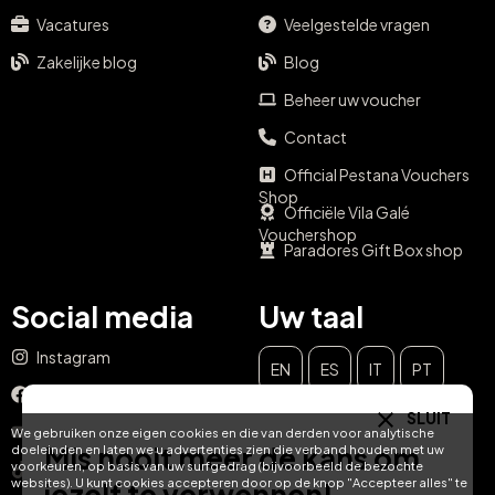
Vacatures
Veelgestelde vragen
Zakelijke blog
Blog
Beheer uw voucher
Contact
Official Pestana Vouchers
Shop
Officiële Vila Galé
Vouchershop
Paradores Gift Box shop
Social media
Uw taal
Instagram
EN
ES
IT
PT
Facebook
SLUIT
DE
FR
NL
YouTube
We gebruiken onze eigen cookies en die van derden voor analytische
Mis nooit meer de kans om
doeleinden en laten we u advertenties zien die verband houden met uw
voorkeuren, op basis van uw surfgedrag (bijvoorbeeld de bezochte
TikTok
websites). U kunt cookies accepteren door op de knop "Accepteer alles" te
jezelf te verwennen!