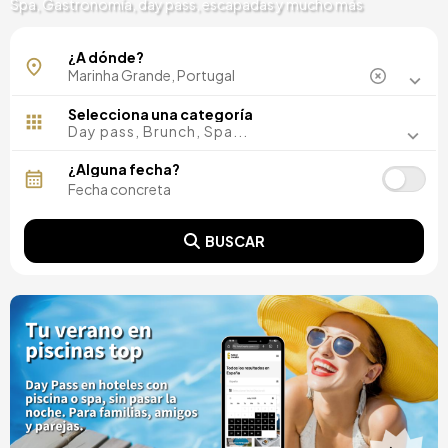
Spa, Gastronomía, day pass, escapadas y mucho más
Vieira de Leiria
¿A dónde?
Selecciona una categoría
Day pass, Brunch, Spa...
¿Alguna fecha?
BUSCAR