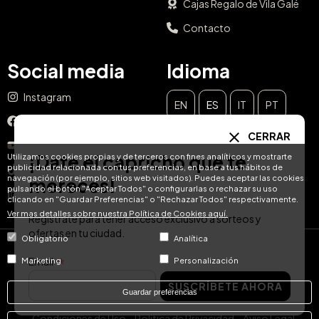
Cajas Regalo de Vila Galé
Contacto
Social media
Idioma
Instagram
EN
ES
IT
PT
Facebook
CERRAR
DE
FR
NL
YouTube
¡Date el capricho que te
Utilizamos cookies propias y de terceros con fines analíticos y mostrarte
publicidad relacionada con tus preferencias, en base a tus hábitos de
TikTok
navegación (por ejemplo, sitios web visitados). Puedes aceptar las cookies
mereces!
pulsando el botón "Aceptar Todos" o configurarlas o rechazar su uso
LinkedIn
clicando en "Guardar Preferencias" o "Rechazar Todos" respectivamente.
Ver mas detalles sobre nuestra Política de Cookies aquí.
Regístrate para tener acceso exclusivo a sorteos y
ofertas en tu ciudad.
Obligatorio
Analítica
© Hotel Treats 2026
Email
Marketing
Personalización
SUSCRÍBETE AHORA
Tel: +34 871 51 00 40 (9:00 - 19:00 CEST)
Guardar preferencias
Condiciones de Uso
Política de Privacidad
Aviso Legal