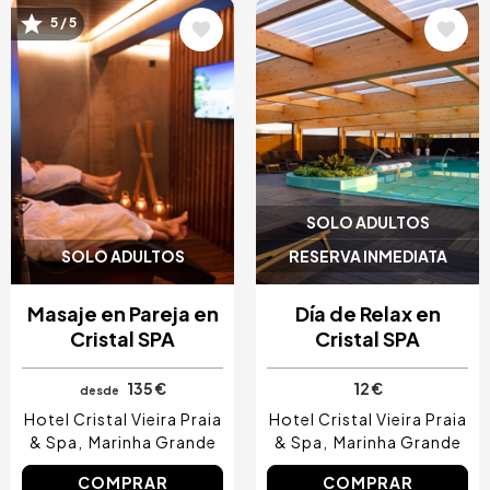
Image
Image
5 / 5
SOLO ADULTOS
SOLO ADULTOS
RESERVA INMEDIATA
Masaje en Pareja en
Día de Relax en
Cristal SPA
Cristal SPA
135 €
12 €
desde
Hotel Cristal Vieira Praia
Hotel Cristal Vieira Praia
& Spa
Marinha Grande
& Spa
Marinha Grande
COMPRAR
COMPRAR