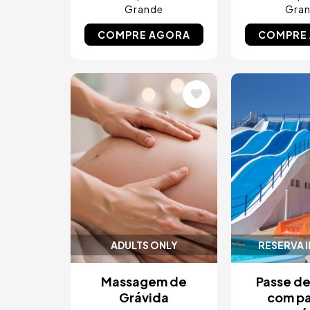
Grande
Gra
COMPRE AGORA
COMPRE
Imagem
Imagem
ADULTS ONLY
RESERVA 
Massagem de
Passe de
Grávida
com p