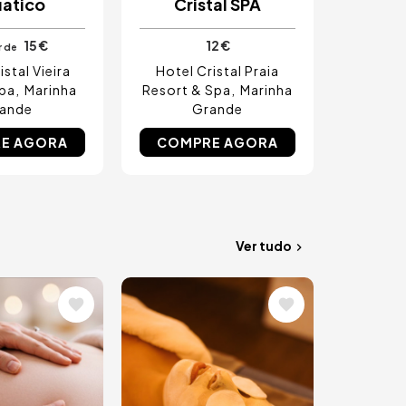
ático
Cristal SPA
15 €
12 €
r de
istal Vieira
Hotel Cristal Praia
Spa
Marinha
Resort & Spa
Marinha
ande
Grande
E AGORA
COMPRE AGORA
Ver tudo
m
Imagem