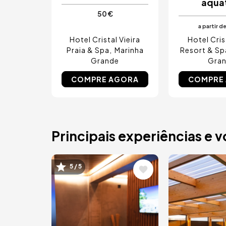
aquá
50 €
a partir d
Hotel Cristal Vieira
Hotel Cris
Praia & Spa
Marinha
Resort & Sp
Grande
Gra
COMPRE AGORA
COMPRE
Principais experiências e 
Imagem
Imagem
5 / 5