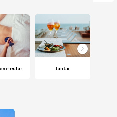
R
ins
Bem-estar
Jantar