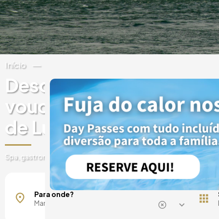
Início
Portugal
Distrito de Leiria
Descobre experiências 
vouchers presente em H
de Luxo em Marinha Gra
Spa, gastronomia, passes de um dia, escapadelas e muito mais
Vieira de Leiria
Para onde?