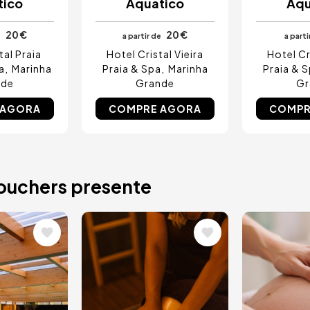
tico
Aquático
Aqu
20 €
20 €
e
a partir de
a parti
tal Praia
Hotel Cristal Vieira
Hotel Cr
a
Marinha
Praia & Spa
Marinha
Praia & 
nde
Grande
Gr
 AGORA
COMPRE AGORA
COMPR
vouchers presente
Imagem
Image