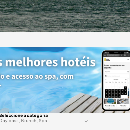
e
otéis
nde
Alguma d
Seleccione a categoria
Day pass, Brunch, Spa...