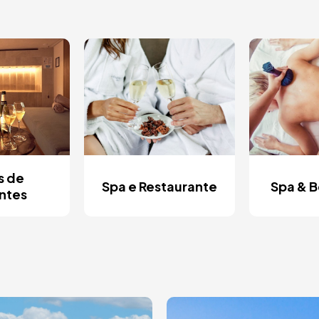
s de
Spa e Restaurante
Spa & 
ntes
gem
Imagem