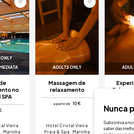
Imagem
Image
 ONLY
IMEDIATA
ADULTS ONLY
ADUL
 de
Massagem de
Experi
ento no
relaxamento
Relaxa
l SPA
Massage
à la
10 €
a partir de
Nunca p
€
Subscreva a nos
al Vieira
Hotel Cristal Vieira
Hotel Cr
saber das melho
a
Marinha
Praia & Spa
Marinha
Resort & 