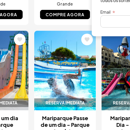
todos os sorte
nde
Grande
Gr
Email
 AGORA
COMPRE AGORA
COMPR
Imagem
Image
IMEDIATA
RESERVA IMEDIATA
RESERVA
 um dia
Mariparque Passe
Maripa
arque
de um dia - Parque
Dia -