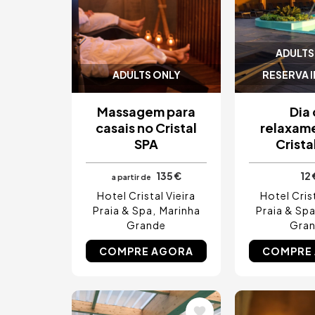
ADULTS
ADULTS ONLY
RESERVA 
Massagem para
Dia
casais no Cristal
relaxam
SPA
Crista
135 €
12 
a partir de
Hotel Cristal Vieira
Hotel Crist
Praia & Spa
Marinha
Praia & Sp
Grande
Gra
COMPRE AGORA
COMPRE
Imagem
Imagem