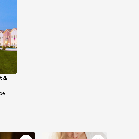
t &
nde