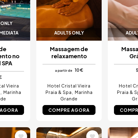
 ONLY
IMEDIATA
ADULTS ONLY
ADUL
 de
Massagem de
Mass
ento no
relaxamento
Gr
l SPA
10 €
a partir de
€
al Vieira
Hotel Cristal Vieira
Hotel Cr
a
Marinha
Praia & Spa
Marinha
Praia & 
nde
Grande
Gr
 AGORA
COMPRE AGORA
COMPR
Imagem
Image