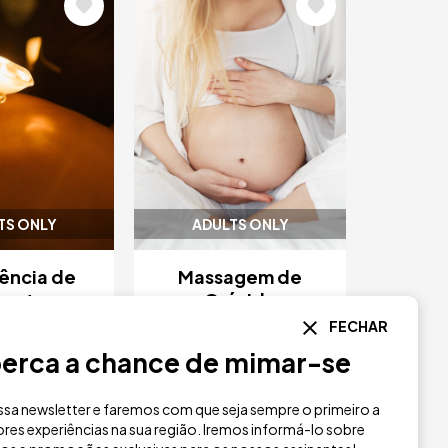
m
Imagem
TS ONLY
ADULTS ONLY
ência de
Massagem de
mento com
Grávida
m e Banho
FECHAR
 Carte
50 €
erca a chance de mimar-se
80 €
sa newsletter e faremos com que seja sempre o primeiro a
istal Praia
Hotel Cristal Praia
res experiências na sua região. Iremos informá-lo sobre
Spa
Marinha
Resort & Spa
Marinha