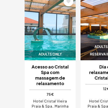
Imagem
Imagem
ADULTS
ADULTS ONLY
RESERVA 
Acesso ao Cristal
Dia
Spa com
relaxam
massagem de
Crista
relaxamento
12 
75 €
Hotel Cristal Vieira
Hotel Crist
Praia & Spa
Marinha
Praia & Sp