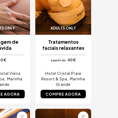
TS ONLY
ADULTS ONLY
agem de
Tratamentos
ávida
faciais relaxantes
50 €
40 €
a partir de
istal Vieira
Hotel Cristal Praia
Spa
Marinha
Resort & Spa
Marinha
ande
Grande
E AGORA
COMPRE AGORA
m
Imagem