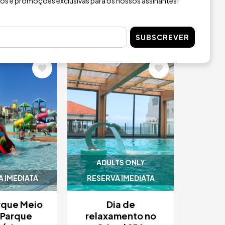
ios e promoções exclusivas para os nossos assinantes!
ande
Grande
E AGORA
COMPRE AGORA
SUBSCREVER
m
Imagem
ADULTS ONLY
 IMEDIATA
RESERVA IMEDIATA
rque Meio
Dia de
 Parque
relaxamento no