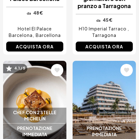
pranzo a Tarragona
48 €
da
45 €
da
Hotel El Palace
H10 Imperial Tarraco
Barcelona
Barcellona
Tarragona
ACQUISTA ORA
ACQUISTA ORA
Immagine
Immagine
4.1 / 5
CHEF CON 2 STELLE
MICHELÍN
PRENOTAZIONE
PRENOTAZIONE
IMMEDIATA
IMMEDIATA