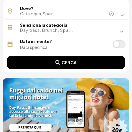
Barcellona
Dove?
Girona
Lleida
Tarragona
Seleziona la categoria
Day pass, Brunch, Spa...
Data in mente?
CERCA