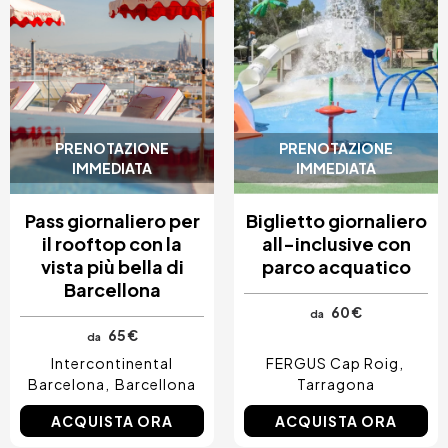
PRENOTAZIONE
PRENOTAZIONE
IMMEDIATA
IMMEDIATA
Pass giornaliero per
Biglietto giornaliero
il rooftop con la
all-inclusive con
vista più bella di
parco acquatico
Barcellona
60 €
da
65 €
da
Intercontinental
FERGUS Cap Roig
Barcelona
Barcellona
Tarragona
ACQUISTA ORA
ACQUISTA ORA