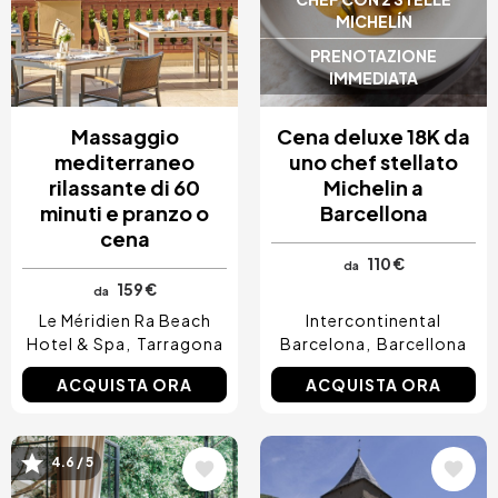
MICHELÍN
PRENOTAZIONE
IMMEDIATA
Massaggio
Cena deluxe 18K da
mediterraneo
uno chef stellato
rilassante di 60
Michelin a
minuti e pranzo o
Barcellona
cena
110 €
da
159 €
da
Le Méridien Ra Beach
Intercontinental
Hotel & Spa
Tarragona
Barcelona
Barcellona
ACQUISTA ORA
ACQUISTA ORA
Immagine
Immagine
4.6 / 5