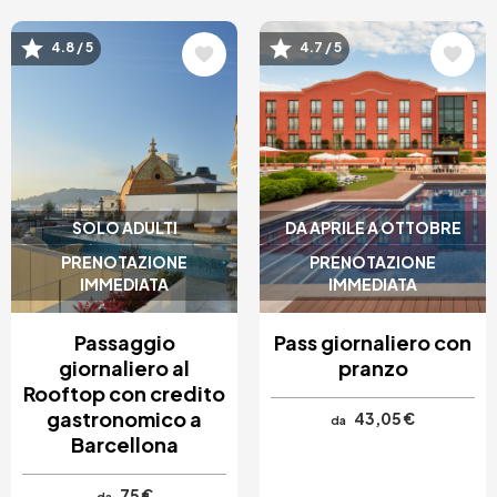
Immagine
Immagine
4.8 / 5
4.7 / 5
SOLO ADULTI
DA APRILE A OTTOBRE
PRENOTAZIONE
PRENOTAZIONE
IMMEDIATA
IMMEDIATA
Passaggio
Pass giornaliero con
giornaliero al
pranzo
Rooftop con credito
gastronomico a
43,05 €
da
Barcellona
75 €
da