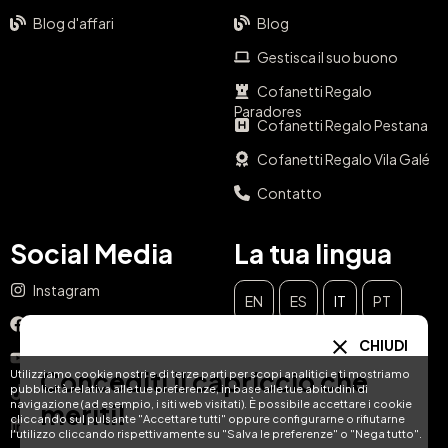
Blog d'affari
Blog
Gestisca il suo buono
Cofanetti Regalo
Paradores
Cofanetti Regalo Pestana
Cofanetti Regalo Vila Galé
Contatto
Social Media
La tua lingua
Instagram
EN
ES
IT
PT
Facebook
CHIUDI
DE
FR
NL
YouTube
Concediti il capriccio che
Utilizziamo cookie nostri e di terze parti per scopi analitici e ti mostriamo
pubblicità relativa alle tue preferenze, in base alle tue abitudini di
TikTok
navigazione (ad esempio, i siti web visitati). È possibile accettare i cookie
meriti!
cliccando sul pulsante "Accettare tutti" oppure configurarne o rifiutarne
LinkedIn
l'utilizzo cliccando rispettivamente su "Salva le preferenze" o "Nega tutto".