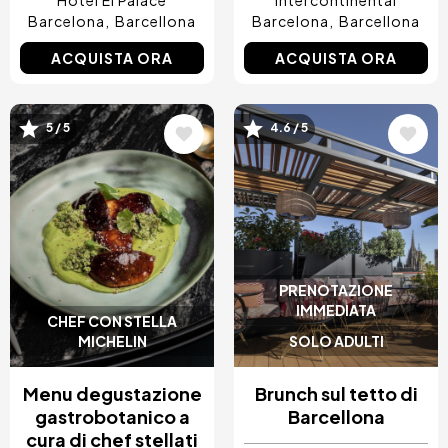
Barcelona
Barcellona
Barcelona
Barcellona
ACQUISTA ORA
ACQUISTA ORA
Immagine
Immagine
5 / 5
4.6 / 5
PRENOTAZIONE
IMMEDIATA
CHEF CON STELLA
MICHELIN
SOLO ADULTI
Menu degustazione
Brunch sul tetto di
gastrobotanico a
Barcellona
cura di chef stellati