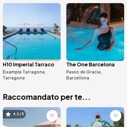
Immagine
Immagine
H10 Imperial Tarraco
The One Barcelona
Eixample Tarragona
Paseo de Gracia
Tarragona
Barcellona
Raccomandato per te...
Immagine
Immagine
4.3 / 5