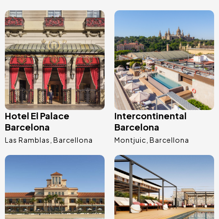
Immagine
Immagine
Hotel El Palace
Intercontinental
Barcelona
Barcelona
Las Ramblas
Barcellona
Montjuic
Barcellona
Immagine
Immagine