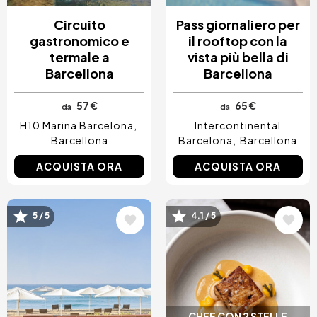
Circuito
Pass giornaliero per
gastronomico e
il rooftop con la
termale a
vista più bella di
Barcellona
Barcellona
57 €
65 €
da
da
H10 Marina Barcelona
Intercontinental
Barcellona
Barcelona
Barcellona
ACQUISTA ORA
ACQUISTA ORA
Immagine
Immagine
5 / 5
4.1 / 5
CHEF CON 2 STELLE