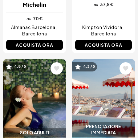
Michelin
37,8 €
da
70 €
da
Almanac Barcelona
Kimpton Vividora
Barcellona
Barcellona
ACQUISTA ORA
ACQUISTA ORA
Immagine
Immagine
4.8 / 5
4.3 / 5
PRENOTAZIONE
SOLO ADULTI
IMMEDIATA