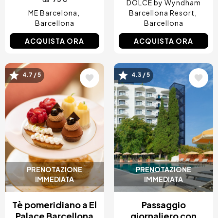
DOLCE by Wyndham
ME Barcelona
Barcellona Resort
Barcellona
Barcellona
ACQUISTA ORA
ACQUISTA ORA
Immagine
Immagine
4.7 / 5
4.3 / 5
PRENOTAZIONE
PRENOTAZIONE
IMMEDIATA
IMMEDIATA
Tè pomeridiano a El
Passaggio
Palace Barcellona
giornaliero con