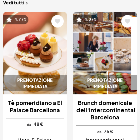
Vedi tutti
Immagine
Immagine
4.7 / 5
4.8 / 5
PRENOTAZIONE
PRENOTAZIONE
IMMEDIATA
IMMEDIATA
Tè pomeridiano a El
Brunch domenicale
Palace Barcellona
dell'Intercontinental
Barcelona
48 €
da
75 €
da
Hotel El Palace
Intercontinental