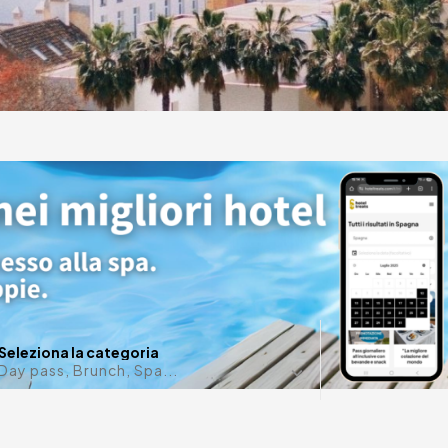
ni
n
Data in m
Seleziona la categoria
Day pass, Brunch, Spa...