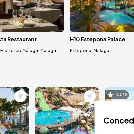
sta Restaurant
H10 Estepona Palace
Histórico Málaga
Malaga
Estepona
Malaga
e
Immagine
Immagi
4.2 / 5
Concedit