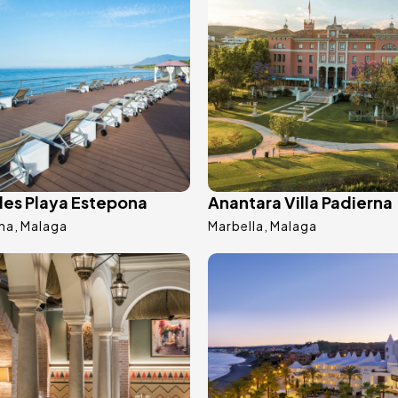
les Playa Estepona
Anantara Villa Padierna
na
Malaga
Marbella
Malaga
agine
Immagine