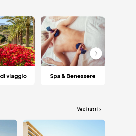
Fughe
di viaggio
Spa & Benessere
Vedi tutti
Immagine