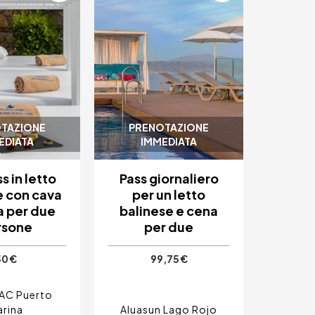
TAZIONE
PRENOTAZIONE
EDIATA
IMMEDIATA
s in letto
Pass giornaliero
e con cava
per un letto
a per due
balinese e cena
rsone
per due
50 €
99,75 €
AC Puerto
rina
Aluasun Lago Rojo