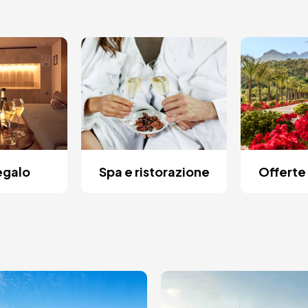
egalo
Spa e ristorazione
Offerte 
agine
Immagine