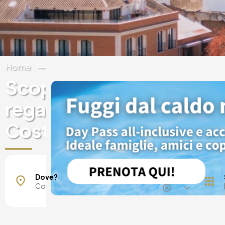
Home
Spagna
Andalucia
Scopri esperienze e buo
regalo sui hotel di lusso i
Costa del Sol
Torremolinos
Dove?