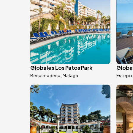
Globales Los Patos Park
Globa
Benalmádena
Malaga
Estepo
Immagine
Imm