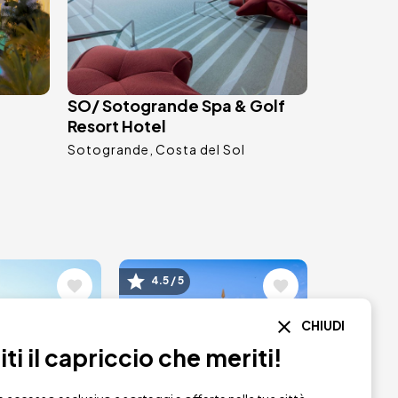
SO/ Sotogrande Spa & Golf
Resort Hotel
Sotogrande
Costa del Sol
ne
Immagine
4.5 / 5
CHIUDI
i il capriccio che meriti!