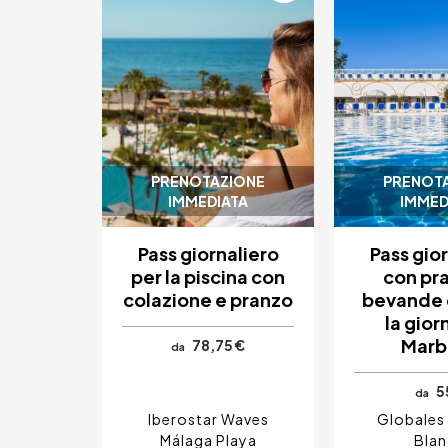
PRENOTAZIONE
PRENOT
IMMEDIATA
IMMED
Pass giornaliero
Pass gio
per la piscina con
con pr
colazione e pranzo
bevande 
la gior
Marb
78,75 €
da
5
da
Iberostar Waves
Globales 
Málaga Playa
Bla