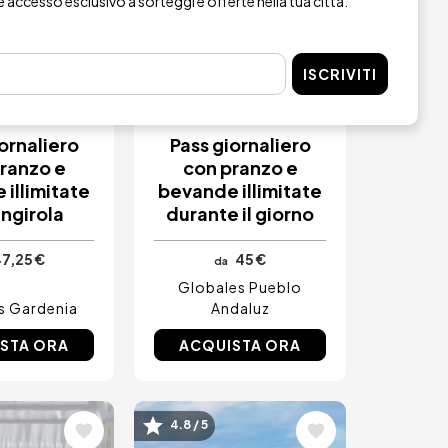
re accesso esclusivo a sorteggi e offerte nella tua città.
TAZIONE
PRENOTAZIONE
ISCRIVITI
EDIATA
IMMEDIATA
ornaliero
Pass giornaliero
ranzo e
con pranzo e
illimitate
bevande illimitate
ngirola
durante il giorno
7,25 €
45 €
da
Globales Pueblo
s Gardenia
Andaluz
STA ORA
ACQUISTA ORA
ne
Immagine
4.8 / 5