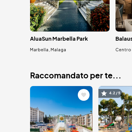
AluaSun Marbella Park
Balau
Marbella
Malaga
Centro 
Raccomandato per te...
Immagine
Immagin
4.2 / 5