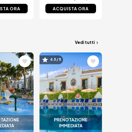
STA ORA
ACQUISTA ORA
Vedi tutti
ne
Immagine
4.5 / 5
TAZIONE
PRENOTAZIONE
EDIATA
IMMEDIATA