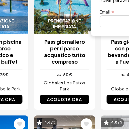
Iscriviti per ave
Email
AZIONE
PRENOTAZIONE
PRENO
IATA
IMMEDIATA
IMM
n piscina
Pass giornaliero
Pass gi
arco
per il parco
con p
ico e
acquatico tutto
bevande 
 buffet
compreso
a Fue
75 €
60 €
4
da
da
Globales Los Patos
bella Park
Park
Globale
TA ORA
ACQUISTA ORA
ACQUI
e
Immagine
Immagi
4.6 / 5
4.8 / 5