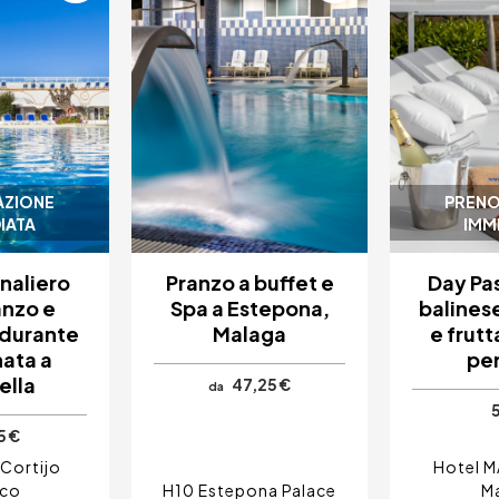
AZIONE
PRENO
IATA
IMM
rnaliero
Pranzo a buffet e
Day Pas
anzo e
Spa a Estepona,
balines
durante
Malaga
e frutt
nata a
pe
ella
47,25 €
da
5 €
Cortijo
Hotel M
nco
H10 Estepona Palace
Ma