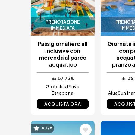
PRENOTAZIONE
PRENOT
IMMEDIATA
IMMED
Pass giornaliero all
Giornata i
inclusive con
con p
merenda al parco
acquat
acquatico
pranzo a
57,75 €
36,
da
da
Globales Playa
Estepona
AluaSun Mar
ACQUISTA ORA
ACQUIS
Immagine
Immagin
4.1 / 5