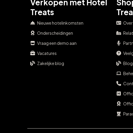
Verkopen met Hotel
Sho
Treats
Trea
Nieuwe hotelinkomsten
Over
Onderscheidingen
Rela
Vraag een demo aan
Part
Vacatures
Veel
Zakelijke blog
Blog
Behe
Cont
Offi
Offi
Para