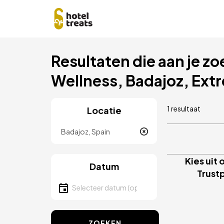
Overslaan
Resultaten die aan je zo
naar
hoofdinhoud
Wellness, Badajoz, Ext
1 resultaat
Locatie
Locatie
Kies uit
Datum
Trustp
Selecteer een datum
ZOEKEN