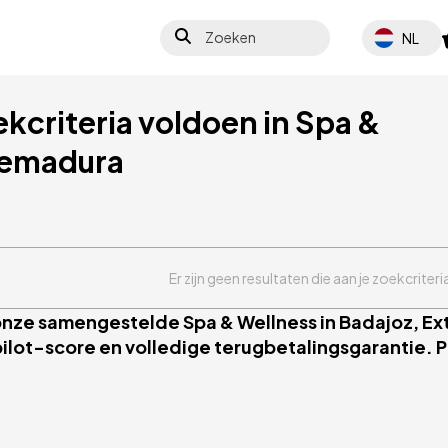
Zoeken
Select your 
NL
ekcriteria voldoen in Spa &
remadura
Er zijn geen resultaten die aan je zoekcriter
 onze samengestelde Spa & Wellness in Badajoz, Ex
ilot-score en volledige terugbetalingsgarantie. Pe