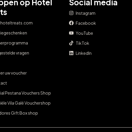
ppen op Hotel
Social media
ts
Instagram
 hoteltreats.com
Facebook
tiegeschenken
YouTube
nerprogramma
TikTok
gestelde vragen
LinkedIn
er uw voucher
act
cial Pestana Vouchers Shop
ciële Vila Galé Vouchershop
dores Gift Box shop