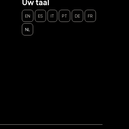
Uw taal
EN
ES
IT
PT
DE
FR
NL