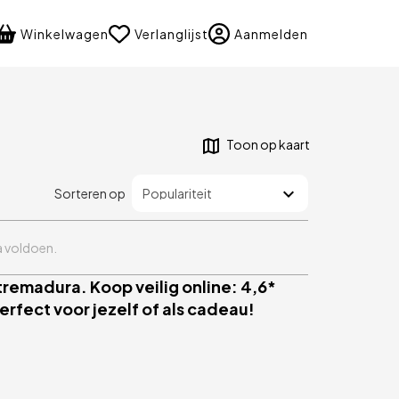
language
Winkelwagen
Verlanglijst
Aanmelden
Toon op kaart
Sorteren op
ia voldoen.
tremadura. Koop veilig online: 4,6*
rfect voor jezelf of als cadeau!