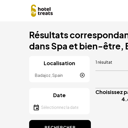
Aller
Résultats correspondant
au
contenu
dans Spa et bien-être,
principal
1 résultat
Localisation
Localisation
Choisissez p
Date
4.
Sélectionnez la date
RECHERCHER