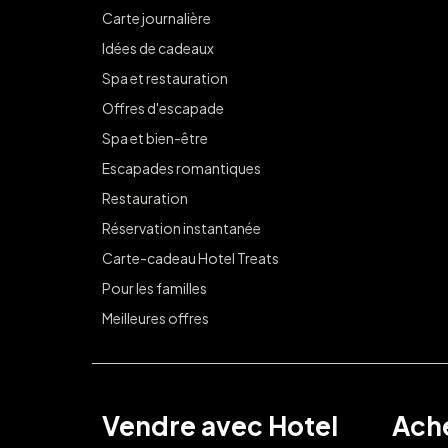
Carte journalière
Idées de cadeaux
Spa et restauration
Offres d'escapade
Spa et bien-être
Escapades romantiques
Restauration
Réservation instantanée
Carte-cadeau Hotel Treats
Pour les familles
Meilleures offres
Vendre avec Hotel
Ache