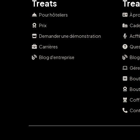
Treats
Trea
Pour hôteliers
À pr
Prix
Cade
Demander une démonstration
Acffi
Carrières
Ques
Blog d'entreprise
Blog
Gére
Bout
Bouti
Coff
Cont