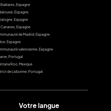
s Baléares, Espagne
ous pour obtenir un accès exclusif à des tirages au sort et des
dalousie, Espagne
votre ville.
talogne, Espagne
s Canaries, Espagne
S'ABONNER À
mmunauté de Madrid, Espagne
lice, Espagne
mmunauté valencienne, Espagne
arve, Portugal
intana Roo, Mexique
trict de Lisbonne, Portugal
Votre langue