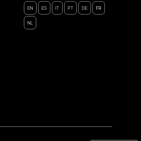
EN
ES
IT
PT
DE
FR
NL