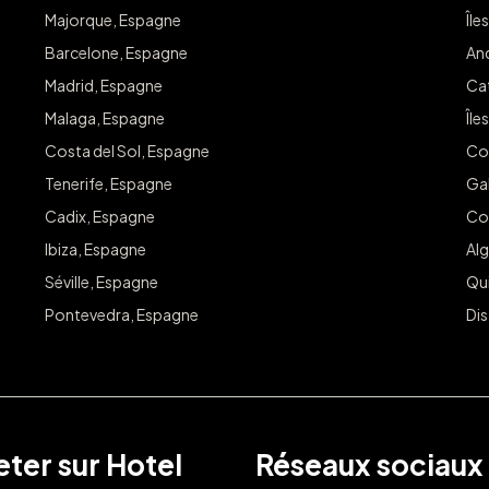
Majorque, Espagne
Île
Inscrivez-v
Barcelone, Espagne
An
offres dans 
Madrid, Espagne
Ca
Courriel :
Malaga, Espagne
Île
Costa del Sol, Espagne
Co
Tenerife, Espagne
Ga
Cadix, Espagne
Co
Ibiza, Espagne
Alg
Séville, Espagne
Qu
Pontevedra, Espagne
Dis
ter sur Hotel
Réseaux sociaux