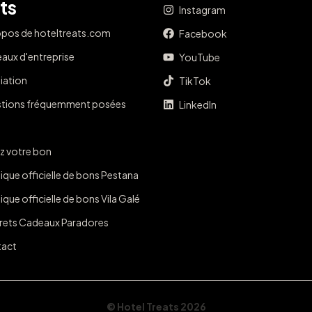
ts
Instagram
opos de hoteltreats.com
Facebook
aux d'entreprise
YouTube
liation
TikTok
tions fréquemment posées
LinkedIn
z votre bon
ique officielle de bons Pestana
que officielle de bons Vila Galé
rets Cadeaux Paradores
act
© Hotel Treats 2026