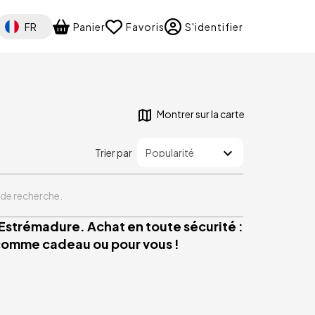
Select your language
FR
Panier
Favoris
S'identifier
Montrer sur la carte
Trier par
 de recherche.
 Estrémadure. Achat en toute sécurité :
 comme cadeau ou pour vous !