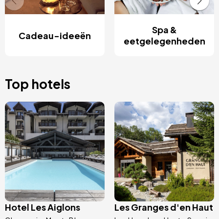
Spa &
Cadeau-ideeën
eetgelegenheden
Top hotels
Afbeelding
Afbeelding
Hotel Les Aiglons
Les Granges d'en Haut