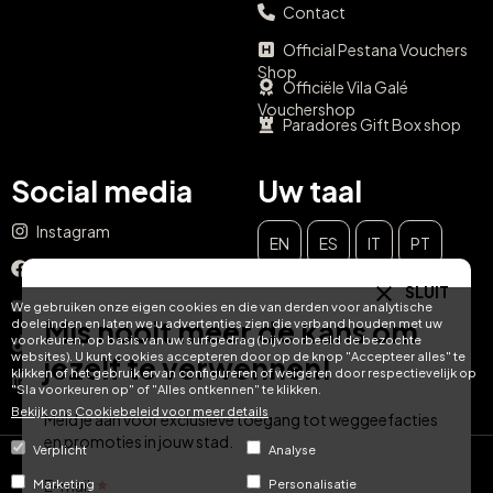
Contact
Official Pestana Vouchers
Shop
Officiële Vila Galé
Vouchershop
Paradores Gift Box shop
Social media
Uw taal
Instagram
EN
ES
IT
PT
Facebook
SLUIT
DE
FR
NL
YouTube
We gebruiken onze eigen cookies en die van derden voor analytische
Mis nooit meer de kans om
doeleinden en laten we u advertenties zien die verband houden met uw
voorkeuren, op basis van uw surfgedrag (bijvoorbeeld de bezochte
TikTok
websites). U kunt cookies accepteren door op de knop "Accepteer alles" te
jezelf te verwennen!
klikken of het gebruik ervan configureren of weigeren door respectievelijk op
LinkedIn
"Sla voorkeuren op" of "Alles ontkennen" te klikken.
Bekijk ons ​​Cookiebeleid voor meer details
Meld je aan voor exclusieve toegang tot weggeefacties
en promoties in jouw stad.
Verplicht
Analyse
© Hotel Treats 2026
E-mail
Marketing
Personalisatie