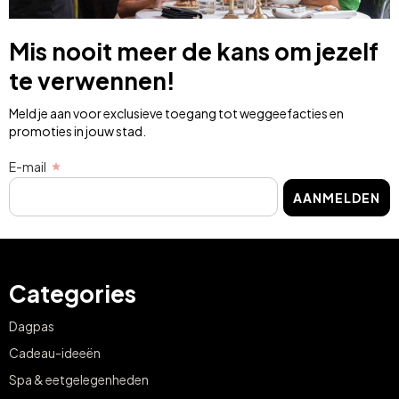
Mis nooit meer de kans om jezelf
te verwennen!
Meld je aan voor exclusieve toegang tot weggeefacties en
promoties in jouw stad.
E-mail
AANMELDEN
Categories
Dagpas
Cadeau-ideeën
Spa & eetgelegenheden