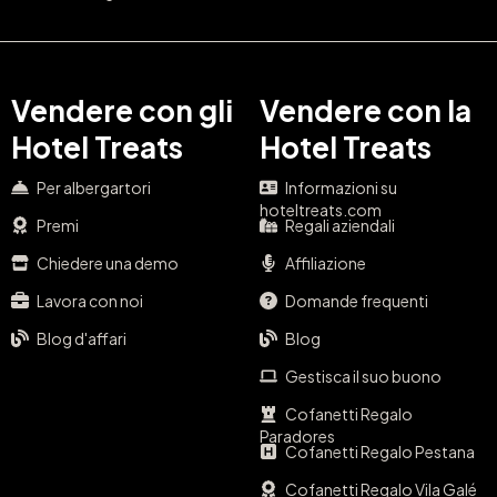
Vendere con gli
Vendere con la
Hotel Treats
Hotel Treats
Per albergartori
Informazioni su
hoteltreats.com
Premi
Regali aziendali
Chiedere una demo
Affiliazione
Lavora con noi
Domande frequenti
Blog d'affari
Blog
Gestisca il suo buono
Cofanetti Regalo
Paradores
Cofanetti Regalo Pestana
Cofanetti Regalo Vila Galé