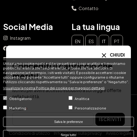
Contatto
Social Media
La tua lingua
Instagram
EN
ES
IT
PT
Facebook
CHIUDI
DE
FR
NL
YouTube
Concediti il capriccio che
Utilizziamo cookie nostri e di terze parti per scopi analitici e ti mostriamo
pubblicità relativa alle tue preferenze, in base alle tue abitudini di
TikTok
navigazione (ad esempio, i siti web visitati). È possibile accettare i cookie
meriti!
cliccando sul pulsante "Accettare tutti" oppure configurarne o rifiutarne
LinkedIn
l'utilizzo cliccando rispettivamente su "Salva le preferenze" o "Nega tutto".
Visualizza la nostra Politica dei cookie per maggiori dettagli
Iscriviti per avere accesso esclusivo a sorteggi e offerte
nella tua città.
Obbligatorio
Analitica
© Hotel Treats 2026
Email
Marketing
Personalizzazione
ISCRIVITI
Tel: +34 871 51 00 40 (9:00 - 19:00 CEST)
Salva le preferenze
Condizioni di utilizzo
Informativa sulla privacy
Avviso legale
Nega tutto